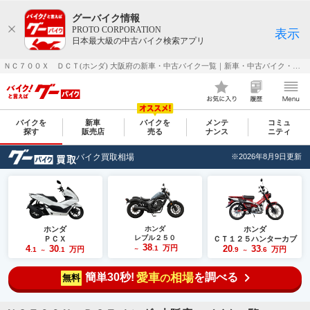
グーバイク情報
PROTO CORPORATION
表示
日本最大級の中古バイク検索アプリ
ＮＣ７００Ｘ ＤＣＴ(ホンダ) 大阪府の新車・中古バイク一覧｜新車・中古バイク・二輪車・オートバイ情報なら【グーバイク(GooBike)】
バイクを
新車
バイクを
メンテ
コミュ
探す
販売店
売る
ナンス
ニティ
バイク買取相場
※2026年8月9日更新
ホンダ
ホンダ
ホンダ
レブル２５０
ＰＣＸ
ＣＴ１２５ハンターカブ
38
4
30
万円
20
33
.1
万円
万円
.1
.1
～
.9
.6
～
～
簡単30秒!
愛車
相場
を調べる
の
無料