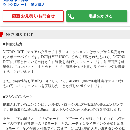
大阪府 泉大津市
ツキシロオート 泉大津店
お見積り/お問合せ
電話をかける
無料
NC700X DCT
■車種の魅力
NC700X DCT（デュアルクラッチトランスミッション）はホンダから発売され
たスポーツバイクです。DCTはVFR1200Fに初めて搭載されたもので、NC700X
DCTに搭載されているのはさらに進化を遂げたミッションです。油圧回路を軽
量化してコンパクトにまとめることで、簡単操作で上質なライディングを堪能
することができます。
また、燃費性能も圧倒的に向上していて、41km/L（60km/h定地走行テスト時）
もの高いパフォーマンスを実現したことも嬉しいポイントです。
■マシンのスペック
搭載されているエンジンは、水冷4ストロークOHC並列2気筒669ccエンジンで
す。最高出力は50hp/6,250rpm、最大トルク61Nm/4,750rpmの力を発揮します。
また、ギアの選択として「ATモード」「MTモード」が設けられていて、ATモ
ードの中でも通常走行の「Dモード」とスポーティなライディングを楽しめる
「Sモード」などが選択可能です。加えて、14Lの比較的大きい燃料タンクを採