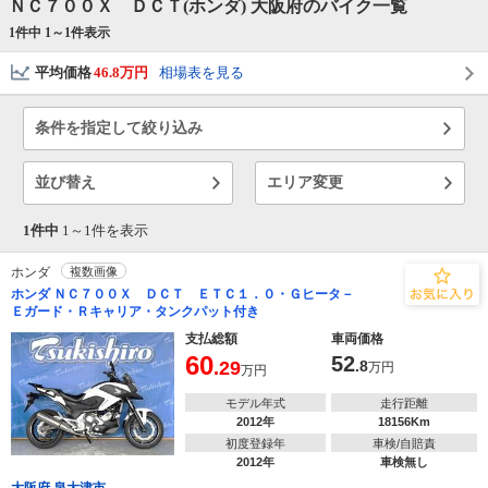
ＮＣ７００Ｘ ＤＣＴ(ホンダ) 大阪府のバイク一覧
1件中 1～
1
件表示
平均価格
46.8万円
相場表を見る
条件を指定して絞り込み
並び替え
エリア変更
1件中
1～
1
件を表示
ホンダ
複数画像
ホンダ ＮＣ７００Ｘ ＤＣＴ ＥＴＣ１．０・Ｇヒータ－
Ｅガード・Ｒキャリア・タンクパット付き
支払総額
車両価格
60
52
.29
.8
万円
万円
モデル年式
走行距離
2012年
18156Km
初度登録年
車検/自賠責
2012年
車検無し