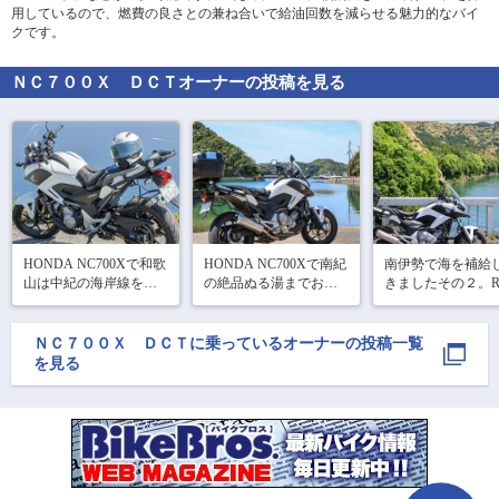
用しているので、燃費の良さとの兼ね合いで給油回数を減らせる魅力的なバイ
クです。
ＮＣ７００Ｘ ＤＣＴ
オーナーの投稿を見る
で
相場をチェック！
車種選択するだけ、かんたん相場検索
まずはメーカーを選択する
排気量
HONDA NC700Xで和歌
HONDA NC700Xで南紀
南伊勢で海を補給
車種
山は中紀の海岸線をな
の絶品ぬる湯までお泊
きましたその２。R1
ぞって海を補給してき
まりツーリングしてき
和歌山街道やらで
ました、その3。

ました、その2。すでに
も補給してきました
型式(任意)
1週間以上前の話ですが
ＮＣ７００Ｘ ＤＣＴ
に乗っているオーナーの投稿一覧
Canon PowerShot V1
いつものとこでひとり
😅

を見る
走行距離(任意)
撮影会（寒）と海沿い
#ぼっちツーリング 
アルカリ性単純硫黄温
ランチ。

#バイクのある風景 
泉＋アルカリ性単純温
#バイクが好きだ 

Canon PowerShot V1

泉混合、源泉浴槽
#三重 
36℃。絶品ぬる湯に
#ぼっちツーリング
夕・