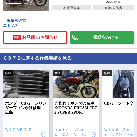
―
23294Km
初度登録年
車検/自賠責
―
―
千葉県 松戸市
エトワス
お見積り/お問合せ
電話をかける
無料
ＣＢ７２に関する作業実績を見る
修理
修理
修理
で
相場をチェック！
車種選択するだけ、かんたん相場検索
ホンダ CB72 シリン
☆甦れ！ホンダの名車
CB72 シート交
ダーフィンかけ修理
☆HONDA DREAM CB7
広島
2 SUPER SPORT
まずはメーカーを選択する
排気量
ＷＩＺＡＲＤ‐２
ｍｏｔｏ ｓｈｏ
Ｗｉｎｄ Ｓｏｃｋ
ｐ ＧＡＩＡ 【ガ
ｓ ウインドソック