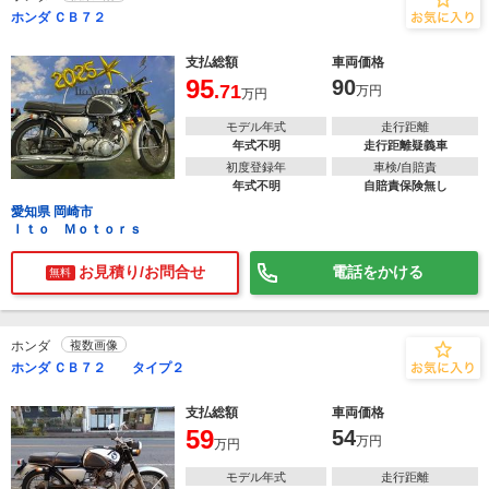
ホンダ ＣＢ７２
支払総額
車両価格
95
90
.71
万円
万円
モデル年式
走行距離
年式不明
走行距離疑義車
初度登録年
車検/自賠責
年式不明
自賠責保険無し
愛知県 岡崎市
Ｉｔｏ Ｍｏｔｏｒｓ
お見積り/お問合せ
電話をかける
無料
ホンダ
複数画像
ホンダ ＣＢ７２ タイプ２
支払総額
車両価格
59
54
万円
万円
モデル年式
走行距離