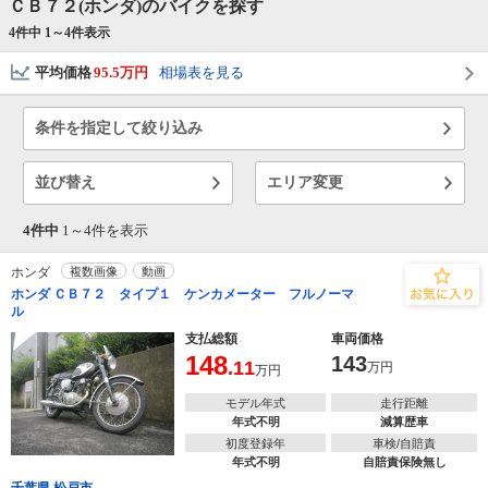
ＣＢ７２(ホンダ)のバイクを探す
4件中 1～
4
件表示
平均価格
95.5万円
相場表を見る
条件を指定して絞り込み
並び替え
エリア変更
4件中
1～
4
件を表示
ホンダ
複数画像
動画
ホンダ ＣＢ７２ タイプ１ ケンカメーター フルノーマ
ル
支払総額
車両価格
148
143
.11
万円
万円
モデル年式
走行距離
年式不明
減算歴車
初度登録年
車検/自賠責
年式不明
自賠責保険無し