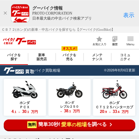
グーバイク情報
PROTO CORPORATION
表示
日本最大級の中古バイク検索アプリ
ＣＢ７２(ホンダ)の新車・中古バイクを探すなら【グーバイク(GooBike)】
バイクを
新車
バイクを
メンテ
コミュ
探す
販売店
売る
ナンス
ニティ
バイク買取相場
※2026年8月6日更新
ホンダ
ホンダ
ホンダ
レブル２５０
ＰＣＸ
ＣＴ１２５ハンターカブ
38
4
30
万円
20
33
.1
万円
万円
.1
.1
～
.9
.6
～
～
簡単30秒!
愛車
相場
を調べる
の
無料