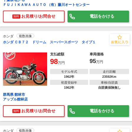
千葉県 松戸市
ＦＵＪＩＫＡＷＡ ＡＵＴＯ （有）藤川オートセンター
お見積り/お問合せ
電話をかける
無料
ホンダ
複数画像
ホンダ ＣＢ７２ ドリーム スーパースポーツ タイプ１
支払総額
車両価格
98
95
万円
万円
モデル年式
走行距離
1962年
23592Km
初度登録年
車検/自賠責
1962年
自賠責保険無し
群馬県 館林市
アップル館林店
お見積り/お問合せ
電話をかける
無料
ホンダ
複数画像