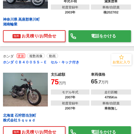
年式不明
減算歴車
初度登録年
車検/自賠責
2003年
検2027/02
神奈川県 高座郡寒川町
湘南輪業
お見積り/お問合せ
電話をかける
無料
ホンダ
更新
複数画像
動画
ホンダ ＣＢ４００ＳＳ－Ｅ セル・キック付き
支払総額
車両価格
75
65
.7
万円
万円
モデル年式
走行距離
2007年
4795Km
初度登録年
車検/自賠責
2007年
車検無し
北海道 石狩郡当別町
株式会社Ｓｑｕａｄ
お見積り/お問合せ
電話をかける
無料