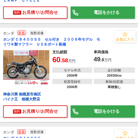
ＬＡＭＰ ＣＹＣＬＥ
お見積り/お問合せ
電話をかける
無料
ホンダ
新着
複数画像
ホンダ ＣＢ４００ＳＳ セル付き ２００６年モデル モ
リワキ製マフラー ＵＳＢポート装備
支払総額
車両価格
60
49
.58
.8
万円
万円
モデル年式
走行距離
2006年
20935Km
初度登録年
車検/自賠責
2006年
車検無し
神奈川県 相模原市南区
バイク王 相模大野店
お見積り/お問合せ
電話をかける
無料
ホンダ
新着
複数画像