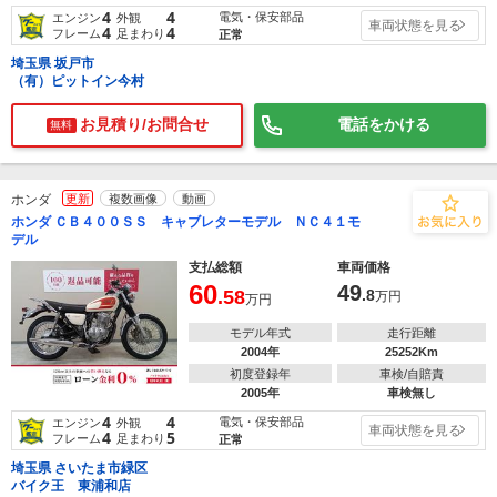
4
4
電気・保安部品
エンジン
外観
車両状態を見る
4
4
フレーム
足まわり
正常
埼玉県 坂戸市
（有）ピットイン今村
お見積り/お問合せ
電話をかける
無料
ホンダ
更新
複数画像
動画
ホンダ ＣＢ４００ＳＳ キャブレターモデル ＮＣ４１モ
デル
支払総額
車両価格
60
49
.58
.8
万円
万円
モデル年式
走行距離
2004年
25252Km
初度登録年
車検/自賠責
2005年
車検無し
4
4
電気・保安部品
エンジン
外観
車両状態を見る
4
5
フレーム
足まわり
正常
埼玉県 さいたま市緑区
バイク王 東浦和店