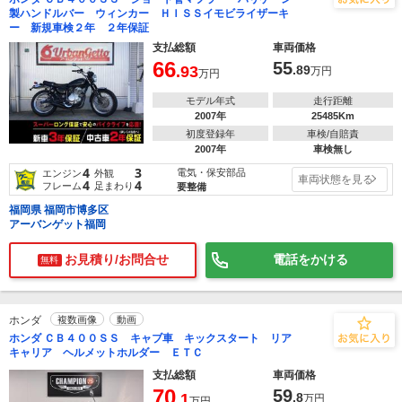
製ハンドルバー ウィンカー ＨＩＳＳイモビライザーキ
ー 新規車検２年 ２年保証
支払総額
車両価格
66
55
.93
.89
万円
万円
モデル年式
走行距離
2007年
25485Km
初度登録年
車検/自賠責
2007年
車検無し
4
3
電気・保安部品
エンジン
外観
車両状態を見る
4
4
フレーム
足まわり
要整備
福岡県 福岡市博多区
アーバンゲット福岡
お見積り/お問合せ
電話をかける
無料
ホンダ
複数画像
動画
ホンダ ＣＢ４００ＳＳ キャブ車 キックスタート リア
キャリア ヘルメットホルダー ＥＴＣ
支払総額
車両価格
70
59
.1
.8
万円
万円