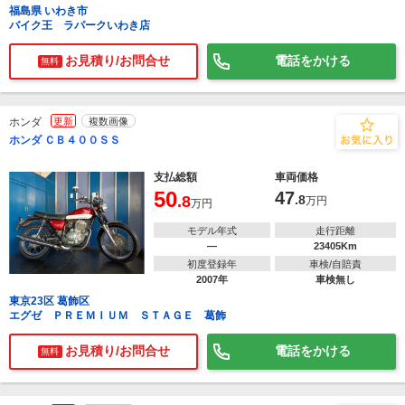
福島県 いわき市
バイク王 ラパークいわき店
お見積り/お問合せ
電話をかける
無料
ホンダ
更新
複数画像
ホンダ ＣＢ４００ＳＳ
支払総額
車両価格
50
47
.8
.8
万円
万円
モデル年式
走行距離
―
23405Km
初度登録年
車検/自賠責
2007年
車検無し
東京23区 葛飾区
エグゼ ＰＲＥＭＩＵＭ ＳＴＡＧＥ 葛飾
お見積り/お問合せ
電話をかける
無料