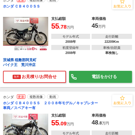
ホンダ
更新
複数画像
動画
ホンダ ＣＢ４００ＳＳ
支払総額
車両価格
55
45
.78
万円
万円
モデル年式
走行距離
2008年
22209Km
初度登録年
車検/自賠責
2008年
車検無し
茨城県 稲敷郡阿見町
バイク王 荒川沖店
お見積り/お問合せ
電話をかける
無料
ホンダ
更新
複数画像
動画
ホンダ ＣＢ４００ＳＳ ２００８年モデル／キャブレター
車両／スペアキー有
支払総額
車両価格
55
48
.09
.8
万円
万円
モデル年式
走行距離