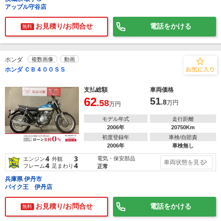
アップル守谷店
お見積り/お問合せ
電話をかける
無料
ホンダ
複数画像
動画
ホンダ ＣＢ４００ＳＳ
支払総額
車両価格
62
51
.58
.8
万円
万円
モデル年式
走行距離
2006年
20750Km
初度登録年
車検/自賠責
2006年
車検無し
4
3
電気・保安部品
エンジン
外観
車両状態を見る
4
4
フレーム
足まわり
正常
兵庫県 伊丹市
バイク王 伊丹店
お見積り/お問合せ
電話をかける
無料