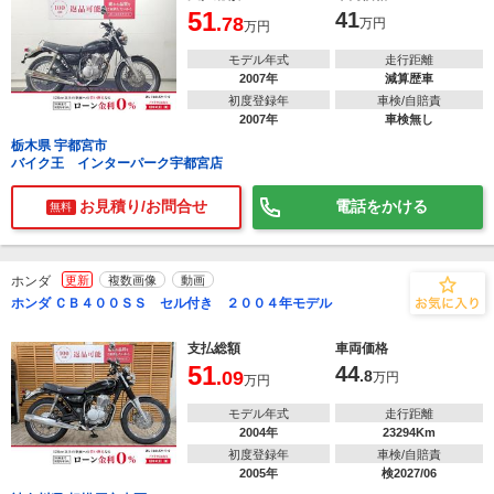
51
41
.78
万円
万円
モデル年式
走行距離
2007年
減算歴車
初度登録年
車検/自賠責
2007年
車検無し
栃木県 宇都宮市
バイク王 インターパーク宇都宮店
お見積り/お問合せ
電話をかける
無料
ホンダ
更新
複数画像
動画
ホンダ ＣＢ４００ＳＳ セル付き ２００４年モデル
支払総額
車両価格
51
44
.09
.8
万円
万円
モデル年式
走行距離
2004年
23294Km
初度登録年
車検/自賠責
2005年
検2027/06