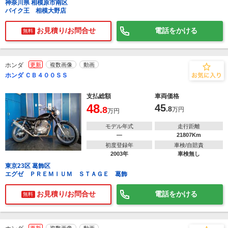
神奈川県 相模原市南区
バイク王 相模大野店
お見積り/お問合せ
電話をかける
無料
ホンダ
更新
複数画像
動画
ホンダ ＣＢ４００ＳＳ
支払総額
車両価格
48
45
.8
.8
万円
万円
モデル年式
走行距離
―
21807Km
初度登録年
車検/自賠責
2003年
車検無し
東京23区 葛飾区
エグゼ ＰＲＥＭＩＵＭ ＳＴＡＧＥ 葛飾
お見積り/お問合せ
電話をかける
無料