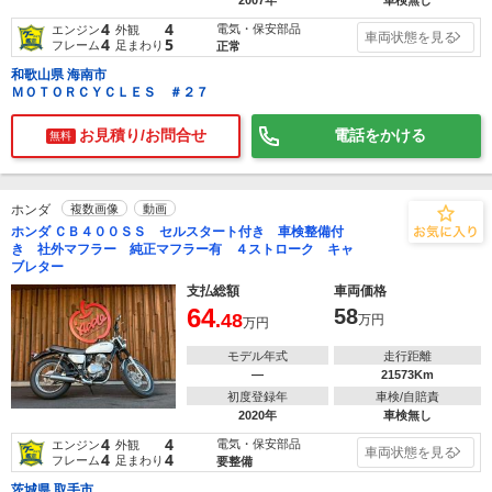
2007年
車検無し
4
4
電気・保安部品
エンジン
外観
車両状態を見る
4
5
フレーム
足まわり
正常
和歌山県 海南市
ＭＯＴＯＲＣＹＣＬＥＳ ＃２７
お見積り/お問合せ
電話をかける
無料
ホンダ
複数画像
動画
ホンダ ＣＢ４００ＳＳ セルスタート付き 車検整備付
き 社外マフラー 純正マフラー有 ４ストローク キャ
ブレター
支払総額
車両価格
64
58
.48
万円
万円
モデル年式
走行距離
―
21573Km
初度登録年
車検/自賠責
2020年
車検無し
4
4
電気・保安部品
エンジン
外観
車両状態を見る
4
4
フレーム
足まわり
要整備
茨城県 取手市