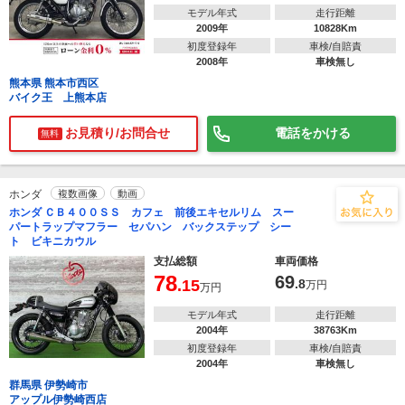
モデル年式
走行距離
2009年
10828Km
初度登録年
車検/自賠責
2008年
車検無し
熊本県 熊本市西区
バイク王 上熊本店
お見積り/お問合せ
電話をかける
無料
ホンダ
複数画像
動画
ホンダ ＣＢ４００ＳＳ カフェ 前後エキセルリム スー
パートラップマフラー セパハン バックステップ シー
ト ビキニカウル
支払総額
車両価格
78
69
.15
.8
万円
万円
モデル年式
走行距離
2004年
38763Km
初度登録年
車検/自賠責
2004年
車検無し
群馬県 伊勢崎市
アップル伊勢崎西店