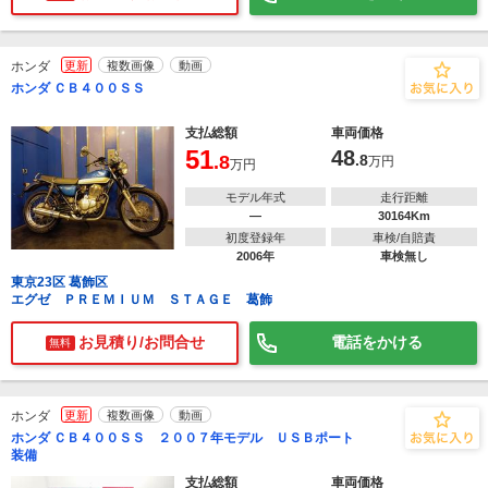
ホンダ
更新
複数画像
動画
ホンダ ＣＢ４００ＳＳ
支払総額
車両価格
51
48
.8
.8
万円
万円
モデル年式
走行距離
―
30164Km
初度登録年
車検/自賠責
2006年
車検無し
東京23区 葛飾区
エグゼ ＰＲＥＭＩＵＭ ＳＴＡＧＥ 葛飾
お見積り/お問合せ
電話をかける
無料
ホンダ
更新
複数画像
動画
ホンダ ＣＢ４００ＳＳ ２００７年モデル ＵＳＢポート
装備
支払総額
車両価格