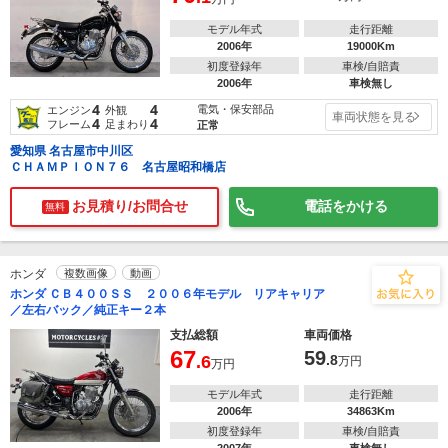
モデル年式
走行距離
2006年
19000Km
初度登録年
車検/自賠責
2006年
車検無し
4
4
電気・保安部品
エンジン
外観
車両状態を見る
4
4
フレーム
足まわり
正常
愛知県 名古屋市中川区
ＣＨＡＭＰＩＯＮ７６ 名古屋昭和橋店
お見積り/お問合せ
電話をかける
無料
ホンダ
複数画像
動画
ホンダ ＣＢ４００ＳＳ ２００６年モデル リアキャリア
／左右バック／純正キー２本
支払総額
車両価格
67
59
.6
.8
万円
万円
モデル年式
走行距離
2006年
34863Km
初度登録年
車検/自賠責