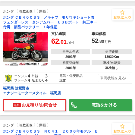
ホンダ
複数画像
動画
ホンダ ＣＢ４００ＳＳ ／キャブ モリワキショート管
フェンダーレス タンデムバー ＵＳＢポート 純正キー
付属 新品バッテリー １年保証
支払総額
車両価格
62
52
.01
.89
万円
万円
モデル年式
走行距離
2001年
13930Km
初度登録年
車検/自賠責
2001年
車検無し
4
3
電気・保安部品
エンジン
外観
車両状態を見る
4
4
フレーム
足まわり
正常
福岡県 筑紫野市
エナジーモータースタイル 福岡店
お見積り/お問合せ
電話をかける
無料
ホンダ
複数画像
動画
ホンダ ＣＢ４００ＳＳ ＮＣ４１ ２００６年モデル Ｅ