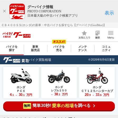
グーバイク情報
PROTO CORPORATION
表示
日本最大級の中古バイク検索アプリ
ＣＢ４００ＳＳ(ホンダ)の新車・中古バイクを探すなら【グーバイク(GooBike)】
バイクを
新車
バイクを
メンテ
コミュ
探す
販売店
売る
ナンス
ニティ
バイク買取相場
※2026年8月6日更新
ホンダ
ホンダ
ホンダ
レブル２５０
ＰＣＸ
ＣＴ１２５ハンターカブ
38
4
30
万円
20
33
.1
万円
万円
.1
.1
～
.9
.6
～
～
簡単30秒!
愛車
相場
を調べる
の
無料