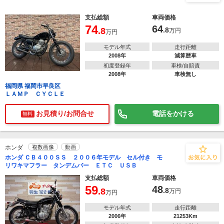
支払総額
車両価格
74
64
.8
.8
万円
万円
モデル年式
走行距離
2008年
減算歴車
初度登録年
車検/自賠責
2008年
車検無し
福岡県 福岡市早良区
ＬＡＭＰ ＣＹＣＬＥ
お見積り/お問合せ
電話をかける
無料
ホンダ
複数画像
動画
ホンダ ＣＢ４００ＳＳ ２００６年モデル セル付き モ
リワキマフラー タンデムバー ＥＴＣ ＵＳＢ
支払総額
車両価格
59
48
.8
.8
万円
万円
モデル年式
走行距離
2006年
21253Km