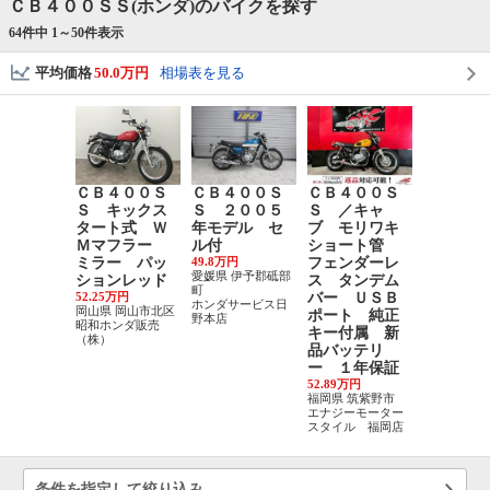
ＣＢ４００ＳＳ(ホンダ)のバイクを探す
64件中 1～
50
件表示
平均価格
50.0万円
相場表を見る
ＣＢ４００Ｓ
ＣＢ４００Ｓ
ＣＢ４００Ｓ
ＣＢ４０
Ｓ キックス
Ｓ ２００５
Ｓ ／キャ
Ｓ ２０
タート式 Ｗ
年モデル セ
ブ モリワキ
年モデル
Ｍマフラー
ル付
ショート管
アキャ
ミラー パッ
49.8万円
フェンダーレ
スマート
愛媛県 伊予郡砥部
ションレッド
ス タンデム
ンホル
町
52.25万円
バー ＵＳＢ
ＵＳＢ電
ホンダサービス日
岡山県 岡山市北区
ポート 純正
り付け済
野本店
昭和ホンダ販売
キー付属 新
65.89万円
（株）
兵庫県 伊丹
品バッテリ
エナジーモ
ー １年保証
スタイル
52.89万円
福岡県 筑紫野市
エナジーモーター
スタイル 福岡店
条件を指定して絞り込み