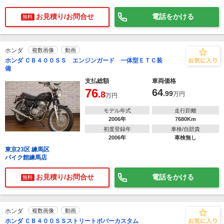
お見積り/お問合せ
電話をかける
無料
ホンダ
複数画像
動画
ホンダ ＣＢ４００ＳＳ エンジンガード 一体型ＥＴＣ装
備
支払総額
車両価格
76
64
.8
.99
万円
万円
モデル年式
走行距離
2006年
7680Km
初度登録年
車検/自賠責
2006年
車検無し
東京23区 練馬区
バイク館練馬店
お見積り/お問合せ
電話をかける
無料
ホンダ
複数画像
動画
ホンダ ＣＢ４００ＳＳストリートボバーカスタム