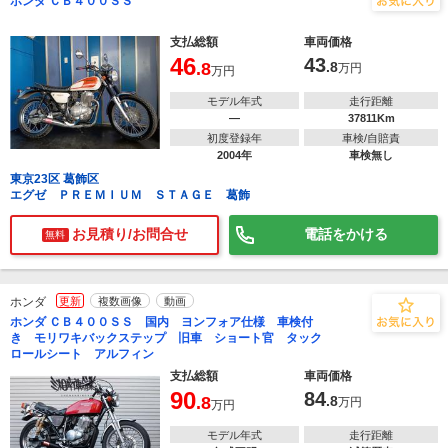
ホンダ ＣＢ４００ＳＳ
支払総額
車両価格
46
43
.8
.8
万円
万円
モデル年式
走行距離
―
37811Km
初度登録年
車検/自賠責
2004年
車検無し
東京23区 葛飾区
エグゼ ＰＲＥＭＩＵＭ ＳＴＡＧＥ 葛飾
お見積り/お問合せ
電話をかける
無料
ホンダ
更新
複数画像
動画
ホンダ ＣＢ４００ＳＳ 国内 ヨンフォア仕様 車検付
き モリワキバックステップ 旧車 ショート官 タック
ロールシート アルフィン
支払総額
車両価格
90
84
.8
.8
万円
万円
モデル年式
走行距離