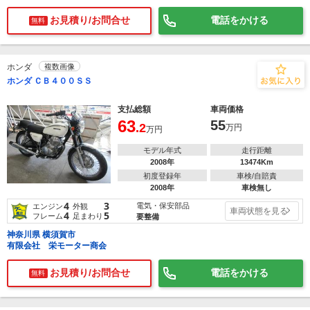
お見積り/お問合せ
電話をかける
無料
ホンダ
複数画像
ホンダ ＣＢ４００ＳＳ
支払総額
車両価格
63
55
.2
万円
万円
モデル年式
走行距離
2008年
13474Km
初度登録年
車検/自賠責
2008年
車検無し
4
3
電気・保安部品
エンジン
外観
車両状態を見る
4
5
フレーム
足まわり
要整備
神奈川県 横須賀市
有限会社 栄モーター商会
お見積り/お問合せ
電話をかける
無料