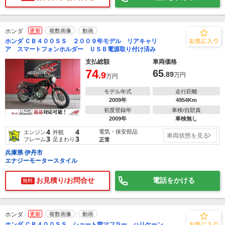
ホンダ
更新
複数画像
動画
ホンダ ＣＢ４００ＳＳ ２００９年モデル リアキャリ
ア スマートフォンホルダー ＵＳＢ電源取り付け済み
支払総額
車両価格
74
65
.9
.89
万円
万円
モデル年式
走行距離
2009年
4954Km
初度登録年
車検/自賠責
2009年
車検無し
4
4
電気・保安部品
エンジン
外観
車両状態を見る
3
3
フレーム
足まわり
正常
兵庫県 伊丹市
エナジーモータースタイル
お見積り/お問合せ
電話をかける
無料
ホンダ
更新
複数画像
動画
ホンダ ＣＢ４００ＳＳ ショート管マフラー ハリケーン