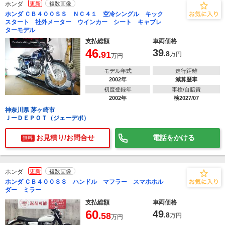
ホンダ
更新
複数画像
ホンダ ＣＢ４００ＳＳ ＮＣ４１ 空冷シングル キック
スタート 社外メーター ウインカー シート キャブレ
ターモデル
支払総額
車両価格
46
39
.91
.8
万円
万円
モデル年式
走行距離
2002年
減算歴車
初度登録年
車検/自賠責
2002年
検2027/07
神奈川県 茅ヶ崎市
ＪーＤＥＰＯＴ（ジェーデポ）
お見積り/お問合せ
電話をかける
無料
ホンダ
更新
複数画像
ホンダ ＣＢ４００ＳＳ ハンドル マフラー スマホホル
ダー ミラー
支払総額
車両価格
60
49
.58
.8
万円
万円