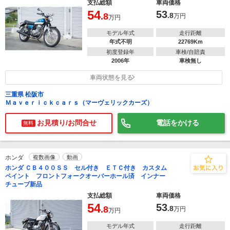
支払総額
車両価格
54
53
.8
.8
万円
万円
モデル年式
走行距離
年式不明
22769Km
初度登録年
車検/自賠責
2006年
車検無し
車両状態を見る
三重県 松阪市
Ｍａｖｅｒｉｃｋｃａｒｓ（マーヴェリックカーズ）
お見積り/お問合せ
電話をかける
無料
ホンダ
複数画像
動画
ホンダ ＣＢ４００ＳＳ セル付き ＥＴＣ付き カスタム
ペイント フロントフォークオーバーホール済 インナー
チューブ新品
支払総額
車両価格
54
53
.8
.8
万円
万円
モデル年式
走行距離