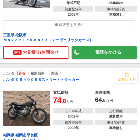
年式不明
28468Km
初度登録年
車検/自賠責
2005年
車検無し
車両状態を見る
三重県 松阪市
Ｍａｖｅｒｉｃｋｃａｒｓ（マーヴェリックカーズ）
お見積り/お問合せ
電話をかける
無料
ホンダ
新着
複数画像
動画
ホンダ ＣＢ４００ＳＳストリートトラッカー
支払総額
車両価格
74
64
.8
.8
万円
万円
モデル年式
走行距離
2002年
減算歴車
初度登録年
車検/自賠責
2002年
車検無し
福岡県 福岡市早良区