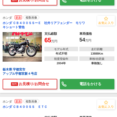
お見積り/お問合せ
電話をかける
無料
ホンダ
更新
複数画像
ホンダ ＣＢ４００ＳＳーＥ 社外リアフェンダー モリワ
キショート管他
支払総額
車両価格
65
54
万円
万円
モデル年式
走行距離
年式不明
13888Km
初度登録年
車検/自賠責
2004年
車検無し
栃木県 宇都宮市
アップル宇都宮新４号店
お見積り/お問合せ
電話をかける
無料
ホンダ
更新
複数画像
ホンダ ＣＢ４００ＳＳ ＥＴＣ