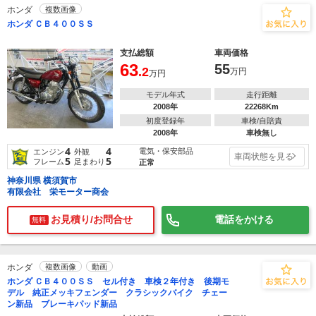
ホンダ
複数画像
ホンダ ＣＢ４００ＳＳ
支払総額
車両価格
63
55
.2
万円
万円
モデル年式
走行距離
2008年
22268Km
初度登録年
車検/自賠責
2008年
車検無し
4
4
電気・保安部品
エンジン
外観
車両状態を見る
5
5
フレーム
足まわり
正常
神奈川県 横須賀市
有限会社 栄モーター商会
お見積り/お問合せ
電話をかける
無料
ホンダ
複数画像
動画
ホンダ ＣＢ４００ＳＳ セル付き 車検２年付き 後期モ
デル 純正メッキフェンダー クラシックバイク チェー
ン新品 ブレーキパッド新品