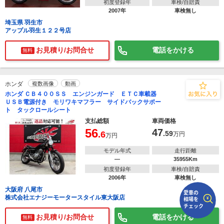
初度登録年
車検/自賠責
2007年
車検無し
で
相場をチェック！
埼玉県 羽生市
アップル羽生１２２号店
車種選択するだけ、かんたん相場検索
お見積り/お問合せ
電話をかける
まずはメーカーを選択する
無料
排気量
ホンダ
複数画像
動画
車種
ホンダ ＣＢ４００ＳＳ エンジンガード ＥＴＣ車載器
ＵＳＢ電源付き モリワキマフラー サイドバックサポー
ト タックロールシート
型式(任意)
支払総額
車両価格
56
47
.6
.59
走行距離(任意)
万円
万円
モデル年式
走行距離
―
35955Km
初度登録年
車検/自賠責
2006年
車検無し
大阪府 八尾市
株式会社エナジーモータースタイル東大阪店
お見積り/お問合せ
電話をかける
無料