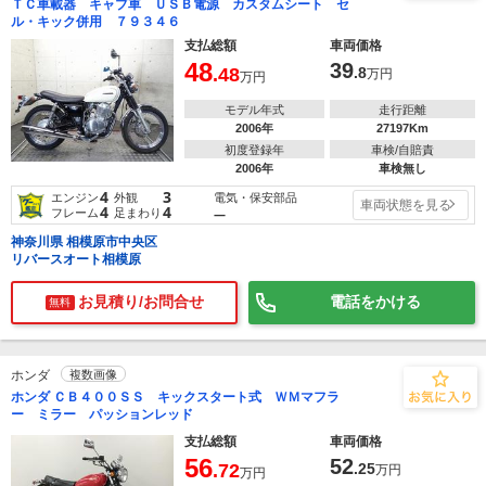
ＴＣ車載器 キャブ車 ＵＳＢ電源 カスタムシート セ
ル・キック併用 ７９３４６
支払総額
車両価格
48
39
.48
.8
万円
万円
モデル年式
走行距離
2006年
27197Km
初度登録年
車検/自賠責
2006年
車検無し
4
3
電気・保安部品
エンジン
外観
車両状態を見る
4
4
フレーム
足まわり
―
神奈川県 相模原市中央区
リバースオート相模原
お見積り/お問合せ
電話をかける
無料
ホンダ
複数画像
ホンダ ＣＢ４００ＳＳ キックスタート式 ＷＭマフラ
ー ミラー パッションレッド
支払総額
車両価格
56
52
.72
.25
万円
万円