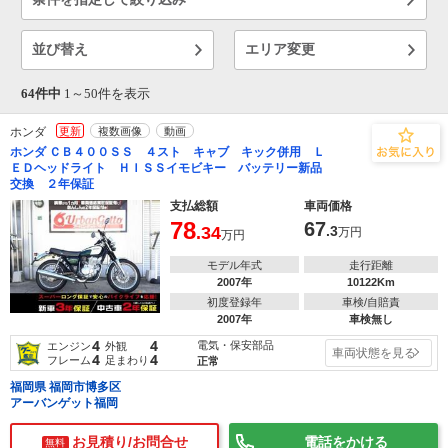
並び替え
エリア変更
64件中
1～
50
件を表示
ホンダ
更新
複数画像
動画
ホンダ ＣＢ４００ＳＳ ４スト キャブ キック併用 Ｌ
ＥＤヘッドライト ＨＩＳＳイモビキー バッテリー新品
交換 ２年保証
支払総額
車両価格
78
67
.34
.3
万円
万円
モデル年式
走行距離
2007年
10122Km
初度登録年
車検/自賠責
2007年
車検無し
4
4
電気・保安部品
エンジン
外観
車両状態を見る
4
4
フレーム
足まわり
正常
福岡県 福岡市博多区
アーバンゲット福岡
お見積り/お問合せ
電話をかける
無料