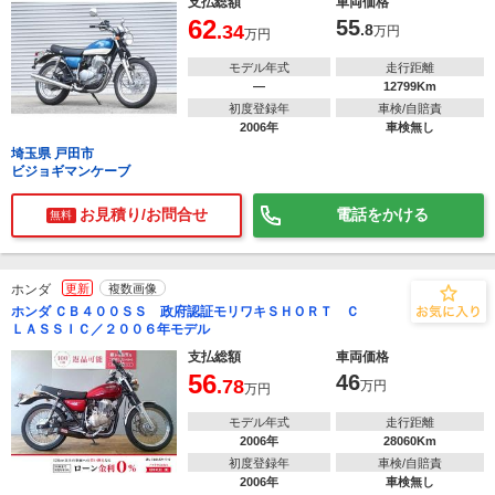
支払総額
車両価格
62
55
.34
.8
万円
万円
モデル年式
走行距離
―
12799Km
初度登録年
車検/自賠責
2006年
車検無し
埼玉県 戸田市
ビジョギマンケーブ
お見積り/お問合せ
電話をかける
無料
ホンダ
更新
複数画像
ホンダ ＣＢ４００ＳＳ 政府認証モリワキＳＨＯＲＴ Ｃ
ＬＡＳＳＩＣ／２００６年モデル
支払総額
車両価格
56
46
.78
万円
万円
モデル年式
走行距離
2006年
28060Km
初度登録年
車検/自賠責
2006年
車検無し