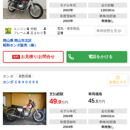
モデル年式
走行距離
2002年
12815Km
初度登録年
車検/自賠責
2002年
車検無し
4
4
電気・保安部品
エンジン
外観
車両状態を見る
4
5
フレーム
足まわり
正常
岡山県 岡山市北区
昭和ホンダ販売（株）
お見積り/お問合せ
電話をかける
無料
ホンダ
複数画像
ホンダ ＣＢ４００ＳＳ
支払総額
車両価格
49
45
.9
.5
万円
万円
モデル年式
走行距離
2004年
25841Km
初度登録年
車検/自賠責
2004年
車検無し