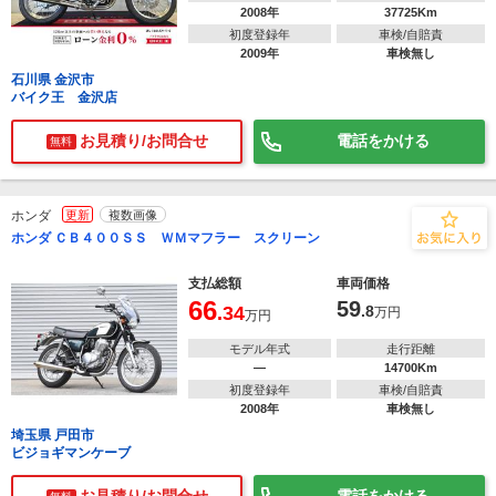
2008年
37725Km
初度登録年
車検/自賠責
2009年
車検無し
石川県 金沢市
バイク王 金沢店
お見積り/お問合せ
電話をかける
無料
ホンダ
更新
複数画像
ホンダ ＣＢ４００ＳＳ ＷＭマフラー スクリーン
支払総額
車両価格
66
59
.34
.8
万円
万円
モデル年式
走行距離
―
14700Km
初度登録年
車検/自賠責
2008年
車検無し
埼玉県 戸田市
ビジョギマンケーブ