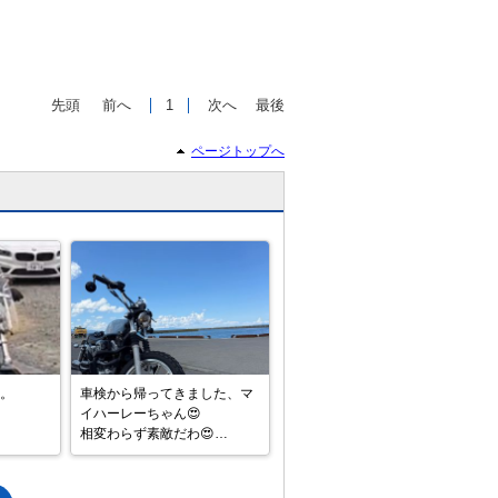
先頭
前へ
1
次へ
最後
ページトップへ
で
相場をチェック！
車種選択するだけ、かんたん相場検索
まずはメーカーを選択する
排気量
車種
型式(任意)
す。
車検から帰ってきました、マ
イハーレーちゃん😍

走行距離(任意)
相変わらず素敵だわ😍

軽く流してみたけど、今日く
らいならまだ半袖で快適だ
ね。
