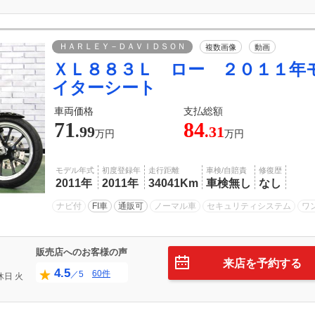
ＨＡＲＬＥＹ－ＤＡＶＩＤＳＯＮ
複数画像
動画
ＸＬ８８３Ｌ ロー ２０１１年
イターシート
車両価格
支払総額
71
84
.99
.31
万円
万円
モデル年式
初度登録年
走行距離
車検/自賠責
修復歴
2011年
2011年
34041Km
車検無し
なし
ナビ付
FI車
通販可
ノーマル車
セキュリティシステム
ワ
販売店へのお客様の声
来店を予約する
4.5
60件
／5
休日
火