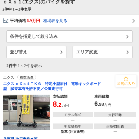
ｅＸｓ１(エクス)のバイクを探す
2件中 1～
2
件表示
平均価格
6.9万円
相場表を見る
条件を指定して絞り込み
並び替え
エリア変更
2件中
1～
2
件を表示
エクス
複数画像
エクス ｅＸｓ１ＴＫＧ 特定小型原付 電動キックボード
型 試乗車有免許不要／公道走行可
支払総額
車両価格
8
6
.2
.98
万円
万円
モデル年式
走行距離
―
―
初度登録年
車検/自賠責
新車 (注文販売)
―