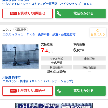
兵庫県 神戸市垂水区
中古ジャイロ・ジャイロキャノピー専門店 バイクショップ ＢＳＢ
お見積り/お問合せ
電話をかける
無料
エクス
複数画像
エクス ｅＸｓ１ ＴＫＧ 免許不要 歩道・公道走行可
で
相場をチェック！
車種選択するだけ、かんたん相場検索
支払総額
車両価格
7
6
.4
.9
万円
万円
まずはメーカーを選択する
モデル年式
走行距離
排気量
年式不明
―
初度登録年
車検/自賠責
新車 (注文販売)
―
車種
大阪府 摂津市
エスペラント摂津店（Ｃｈｏｐｓパートナーショップ）
型式(任意)
お見積り/お問合せ
電話をかける
無料
走行距離(任意)