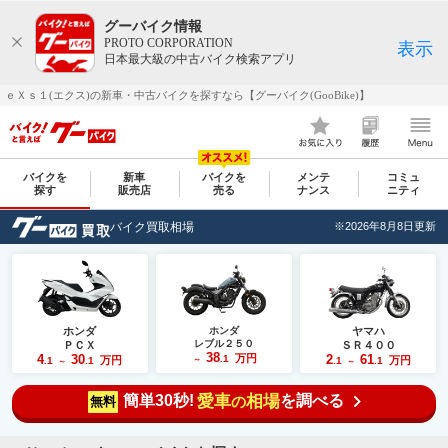
グーバイク情報
PROTO CORPORATION
表示
日本最大級の中古バイク検索アプリ
ｅＸｓ１(エクス)の新車・中古バイクを探すなら【グーバイク(GooBike)】
バイクを
新車
バイクを
メンテ
コミュ
探す
販売店
売る
ナンス
ニティ
バイク買取相場
※2026年8月8日更新
ホンダ
ホンダ
ヤマハ
レブル２５０
ＰＣＸ
ＳＲ４００
38
4
30
万円
2
61
.1
万円
万円
.1
.1
～
.1
.1
～
～
簡単30秒!
愛車
相場
を調べる
の
無料