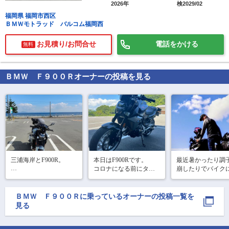
2026年
検2029/02
福岡県 福岡市西区
ＢＭＷモトラッド バルコム福岡西
お見積り/お問合せ
電話をかける
無料
ＢＭＷ Ｆ９００Ｒ
オーナーの投稿を見る
三浦海岸とF900R。

本日はF900Rです。

最近暑かったり調
コロナになる前にタイ
崩したりでバイク
隣の隣くらいのENEOS
ヤ交換して

れていませんでし
で2回目の給油。

そのままだったので皮
が、先日、軽く三
227.2km走って、補給ハ
剥き？

岸までお出掛けし
ＢＭＷ Ｆ９００Ｒ
に乗っているオーナーの投稿一覧を
イオク量は10.87L。

みたいな感じで走りに
ました。

見る
リッター20.9km位だっ
来ました(ﾟ∀ﾟ)

ここ最近は暑さ🥵
今回はメッツラーのm7
ち着いてきて走り