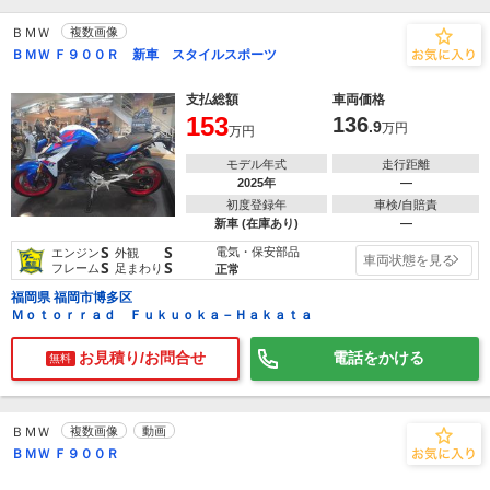
ＢＭＷ
複数画像
ＢＭＷ Ｆ９００Ｒ 新車 スタイルスポーツ
支払総額
車両価格
153
136
.9
万円
万円
モデル年式
走行距離
2025年
―
初度登録年
車検/自賠責
新車 (在庫あり)
―
S
S
電気・保安部品
エンジン
外観
車両状態を見る
S
S
フレーム
足まわり
正常
福岡県 福岡市博多区
Ｍｏｔｏｒｒａｄ Ｆｕｋｕｏｋａ－Ｈａｋａｔａ
お見積り/お問合せ
電話をかける
無料
ＢＭＷ
複数画像
動画
ＢＭＷ Ｆ９００Ｒ