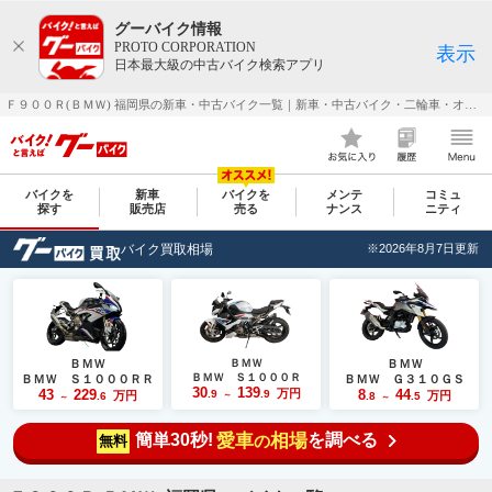
グーバイク情報
PROTO CORPORATION
表示
日本最大級の中古バイク検索アプリ
Ｆ９００Ｒ(ＢＭＷ) 福岡県の新車・中古バイク一覧｜新車・中古バイク・二輪車・オートバイ情報なら【グーバイク(GooBike)】
バイクを
新車
バイクを
メンテ
コミュ
探す
販売店
売る
ナンス
ニティ
バイク買取相場
※2026年8月7日更新
ＢＭＷ
ＢＭＷ
ＢＭＷ
ＢＭＷ Ｓ１０００Ｒ
ＢＭＷ Ｓ１０００ＲＲ
ＢＭＷ Ｇ３１０ＧＳ
30
139
43
229
万円
8
44
.9
.9
万円
万円
.6
～
.8
.5
～
～
簡単30秒!
愛車
相場
を調べる
の
無料