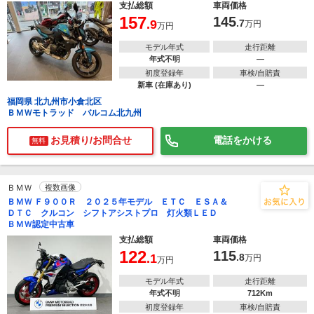
支払総額
車両価格
157
145
.9
.7
万円
万円
モデル年式
走行距離
年式不明
―
初度登録年
車検/自賠責
新車 (在庫あり)
―
福岡県 北九州市小倉北区
ＢＭＷモトラッド バルコム北九州
お見積り/お問合せ
電話をかける
無料
ＢＭＷ
複数画像
ＢＭＷ Ｆ９００Ｒ ２０２５年モデル ＥＴＣ ＥＳＡ＆
ＤＴＣ クルコン シフトアシストプロ 灯火類ＬＥＤ
ＢＭＷ認定中古車
支払総額
車両価格
122
115
.1
.8
万円
万円
モデル年式
走行距離
年式不明
712Km
初度登録年
車検/自賠責