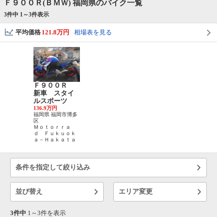
Ｆ９００Ｒ(ＢＭＷ) 福岡県のバイク一覧
3件中 1～
3
件表示
平均価格
121.8万円
相場表を見る
Ｆ９００Ｒ
新車 スタイ
ルスポーツ
136.9万円
福岡県 福岡市博多
区
Ｍｏｔｏｒｒａ
ｄ Ｆｕｋｕｏｋ
ａ－Ｈａｋａｔａ
条件を指定して絞り込み
並び替え
エリア変更
3件中
1～
3
件を表示