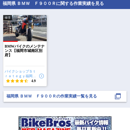
福岡県 ＢＭＷ Ｆ９００Ｒに関する作業実績を見る
にしてみました(^^)

くなりましたね！！
ただメッツラーを履い
あと、F900R，楽
た事がな
す。
修理
で
相場をチェック！
車種選択するだけ、かんたん相場検索
BMWバイクのメンテナ
ンス【福岡市城南区別
府】
まずはメーカーを選択する
排気量
バイクショップＳｔ
ｒａｔｅｇｙ福岡本
車種
店
4.9
型式(任意)
福岡県 ＢＭＷ Ｆ９００Ｒの作業実績一覧を見る
走行距離(任意)