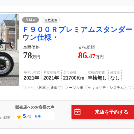
ＢＭＷ
複数画像
Ｆ９００Ｒプレミアムスタンダー
ウン仕様・
車両価格
支払総額
78
86
.47
万円
万円
モデル年式
初度登録年
走行距離
車検/自賠責
修復歴
2021年
2021年
21700Km
車検無し
なし
ナビ付
FI車
通販可
ノーマル車
セキュリティシステム
ワ
販売店へのお客様の声
来店を予約する
5
6件
／5
日
水曜