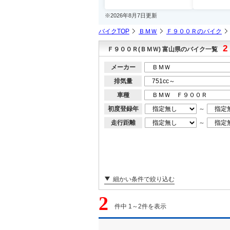
※2026年8月7日更新
バイクTOP
ＢＭＷ
Ｆ９００Ｒのバイク
2
Ｆ９００Ｒ(ＢＭＷ) 富山県のバイク一覧
メーカー
排気量
車種
初度登録年
～
走行距離
～
細かい条件で絞り込む
2
件中 1～2件を表示