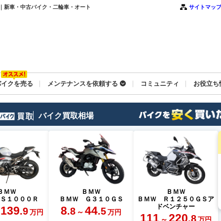
覧｜新車・中古バイク・二輪車・オート
サイトマッ
バイクを売る
メンテナンスを依頼する
コミュニティ
お役立ち
バイク買取相場
ＢＭＷ
ＢＭＷ
ＢＭＷ
 Ｓ１０００Ｒ
ＢＭＷ Ｇ３１０ＧＳ
ＢＭＷ Ｒ１２５０ＧＳア
ドベンチャー
139
8
44
.9
.8
.5
～
万円
万円
111
220
.8
～
万円