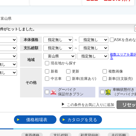
富山県
件がヒットしました。
本体価格
～
ASKを含め
支払総額
～
複数エリアを選
る
地域
現在地から探す
新着
更新
複数画像
中古車
新車(在庫あり)
新車(注文販売)
その他
グーバイク
車輌状態付き
保証付きプラン
（グーバイク
この条件をお気に入りに追加
価格相場表
カタログを見る
車両価格
支払総額
初度登録年
走行距離