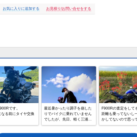
お気に入りに追加する
お見積り/お問い合せをする
900Rです。

最近暑かったり調子を崩した
F900Rの査定をして
になる前にタイヤ交換
りでバイクに乗れていません
距離も乗ってないし
でしたが、先日、軽く三浦海
かしてないので思っ
まだったので皮剥き？

岸までお出掛けしていまし
価格が付いた。

な感じで走りに来まし
た。

とはいえ人気の無い
のでお値段もそれなり