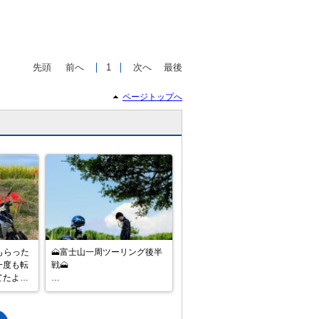
先頭
前へ
1
次へ
最後
ページトップへ
で
相場をチェック！
車種選択するだけ、かんたん相場検索
まずはメーカーを選択する
排気量
車種
型式(任意)
もらった

🗻富士山一周ツーリング後半
一度も転
戦🗻

走行距離(任意)
てたより
山中湖をから西に向かい、富
バイクな
士ヶ嶺〜忠ちゃん牧場を経由
。

して富士山をぐるりと一周し