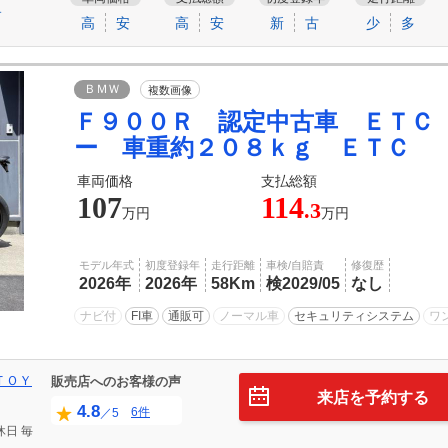
す
高
安
高
安
新
古
少
多
ＢＭＷ
複数画像
Ｆ９００Ｒ 認定中古車 ＥＴＣ
ー 車重約２０８ｋｇ ＥＴＣ
車両価格
支払総額
107
114
.3
万円
万円
モデル年式
初度登録年
走行距離
車検/自賠責
修復歴
2026年
2026年
58Km
検2029/05
なし
ナビ付
FI車
通販可
ノーマル車
セキュリティシステム
ワ
ＴＯＹ
販売店へのお客様の声
来店を予約する
4.8
6件
／5
休日
毎