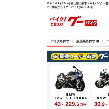
Ｆ９００Ｒ(ＢＭＷ) 富山県の新車・中古バイク一
バイ情報なら【グーバイク(GooBike)】
バイクを探す
販売店を探す
ＢＭＷ
ＢＭＷ Ｓ１０００ＲＲ
ＢＭＷ
43
229
30
.6
.9
～
～
万円