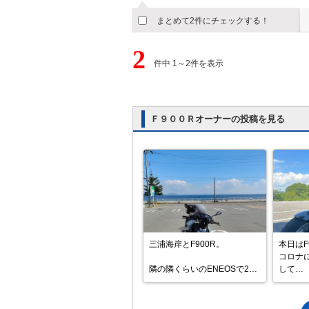
まとめて2件にチェックする！
2
件中 1～2件を表示
Ｆ９００Ｒオーナーの投稿を見る
三浦海岸とF900R。

本日はF
コロナ
隣の隣くらいのENEOSで2回
して

目の給油。

そのま
227.2km走って、補給ハイオ
みたい
ク量は10.87L。

た(ﾟ∀ﾟ)
