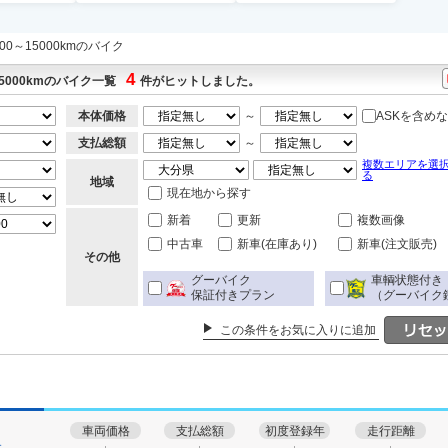
000～15000kmのバイク
4
5000kmのバイク一覧
件がヒットしました。
本体価格
～
ASKを含め
支払総額
～
複数エリアを選
る
地域
現在地から探す
新着
更新
複数画像
中古車
新車(在庫あり)
新車(注文販売)
その他
グーバイク
車輌状態付き
保証付きプラン
（グーバイク
この条件をお気に入りに追加
車両価格
支払総額
初度登録年
走行距離
す