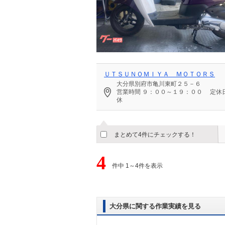
ＵＴＳＵＮＯＭＩＹＡ ＭＯＴＯＲＳ
大分県別府市亀川東町２５－６
営業時間
９：００～１９：００
定休
休
まとめて4件にチェックする！
4
件中 1～4件を表示
大分県に関する作業実績を見る