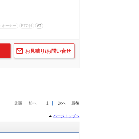
歴
ンオーナー
ETC付
AT
お見積り/お問い合せ
先頭
前へ
1
次へ
最後
ページトップへ