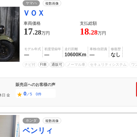
ヤマハ
複数画像
ＶＯＸ
車両価格
支払総額
17
18
.28
.28
万円
万円
モデル年式
初度登録年
走行距離
車検/自賠責
修復歴
―
―
10600Km
―
なし
ナビ付
FI車
通販可
ノーマル車
セキュリティシステム
ワ
販売店へのお客様の声
0
／5 0件
休日
金
ホンダ
複数画像
ベンリィ