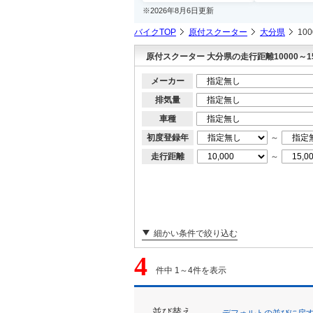
※2026年8月6日更新
バイクTOP
原付スクーター
大分県
10
原付スクーター 大分県の走行距離10000～1
メーカー
排気量
車種
初度登録年
～
走行距離
～
細かい条件で絞り込む
4
件中 1～4件を表示
並び替え
デフォルトの並びに戻