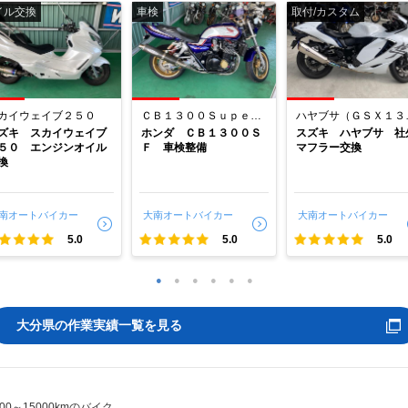
イル交換
車検
取付/カスタム
カイウェイブ２５０
ＣＢ１３００Ｓｕｐｅｒ Ｆｏｕｒ
ハヤブサ（
ズキ スカイウェイブ
ホンダ ＣＢ１３００Ｓ
スズキ ハヤブサ 社
５０ エンジンオイル
Ｆ 車検整備
マフラー交換
換
南オートバイカー
大南オートバイカー
大南オートバイカー
5.0
5.0
5.0
1
2
3
4
5
6
大分県の作業実績一覧を見る
000～15000kmのバイク