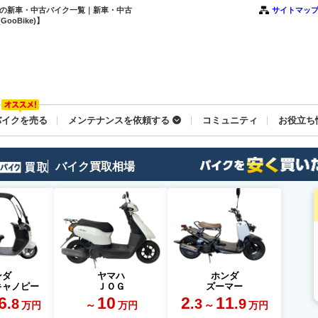
0kmの新車・中古バイク一覧｜新車・中古
サイトマッ
oBike)】
バイクを売る
メンテナンスを依頼する
コミュニティ
お役立ち
バイク買取相場
ンダ
ヤマハ
ホンダ
キャノピー
ＪＯＧ
ズーマー
6
10
2
11
.8
.3
.9
～
～
万円
万円
万円