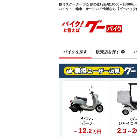
原付スクーター 大分県の走行距離10000～1500
バイク・二輪車・オートバイ情報なら【グーバイク(Go
バイクを探す
販売店を探す
ヤマハ
ホ
ビーノ
ジャイロ
12
2
2
.2
.3
～
～
万円