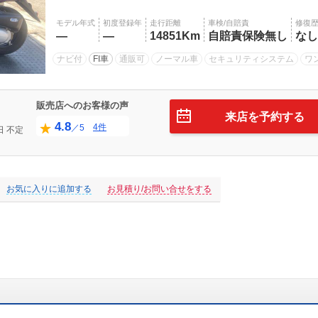
モデル年式
初度登録年
走行距離
車検/自賠責
修復
―
―
14851Km
自賠責保険無し
なし
ナビ付
FI車
通販可
ノーマル車
セキュリティシステム
ワ
販売店へのお客様の声
来店を予約する
4.8
4件
／5
日
不定
お気に入りに追加する
お見積り/お問い合せをする