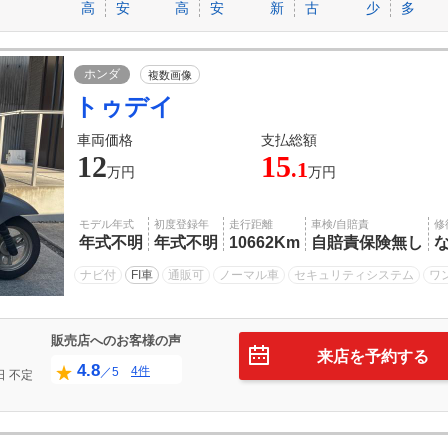
高
安
高
安
新
古
少
多
ホンダ
複数画像
トゥデイ
車両価格
支払総額
12
15
.1
万円
万円
モデル年式
初度登録年
走行距離
車検/自賠責
修
年式不明
年式不明
10662Km
自賠責保険無し
ナビ付
FI車
通販可
ノーマル車
セキュリティシステム
ワ
販売店へのお客様の声
来店を予約する
4.8
4件
／5
日
不定