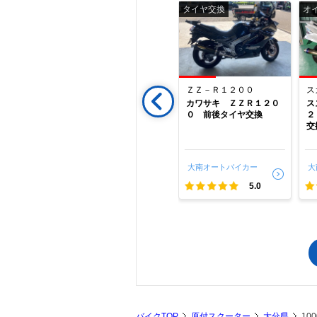
修理
タイヤ交換
オ
ａｄｓｔｅｒ
２５０ＴＲ
ＺＺ－Ｒ１２００
ス
 個人売買
２５０ＴＲ インジェク
カワサキ ＺＺＲ１２０
ス
ンテナンス
ション エンジン不調修
０ 前後タイヤ交換
２
修理
理
交
イカー
大南オートバイカー
大南オートバイカー
大
5.0
5.0
5.0
バイクTOP
原付スクーター
大分県
10