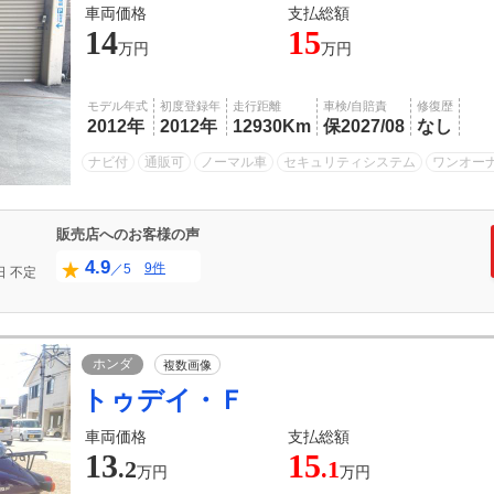
車両価格
支払総額
14
15
万円
万円
モデル年式
初度登録年
走行距離
車検/自賠責
修復歴
2012年
2012年
12930Km
保2027/08
なし
ナビ付
通販可
ノーマル車
セキュリティシステム
ワンオー
販売店へのお客様の声
4.9
9件
／5
日
不定
ホンダ
複数画像
トゥデイ・Ｆ
車両価格
支払総額
13
15
.2
.1
万円
万円