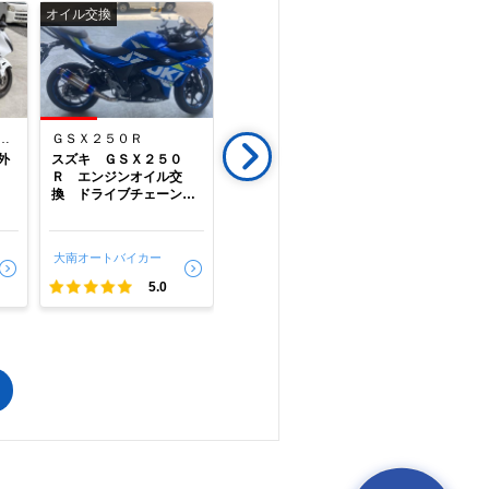
オイル交換
点検
修理
で
相場をチェック！
車種選択するだけ、かんたん相場検索
まずはメーカーを選択する
ＧＳＸ１３００Ｒ Ｈａｙａｂｕｓａ）
ＧＳＸ２５０Ｒ
Ｖ－ＴＷＩＮ ＭＡＧＮＡ
外
スズキ ＧＳＸ２５０
ホンダ Ｖツインマグ
ホンダ 
排気量
Ｒ エンジンオイル交
ナ 個人売買入手後のメ
フロントフ
換 ドライブチェーン調
ンテナンス、定期点検
漏れ修理
整
車種
大南オートバイカー
大南オートバイカー
大南オート
型式(任意)
5.0
5.0
走行距離(任意)