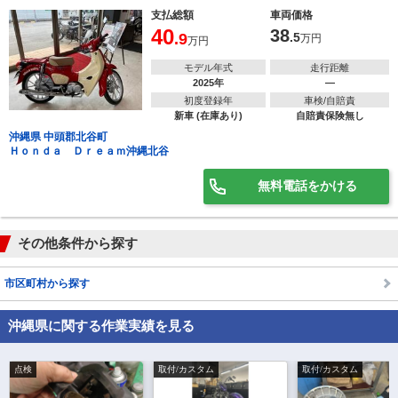
支払総額
車両価格
40
38
.9
.5
万円
万円
モデル年式
走行距離
2025年
―
初度登録年
車検/自賠責
新車 (在庫あり)
自賠責保険無し
沖縄県 中頭郡北谷町
Ｈｏｎｄａ Ｄｒｅａｍ沖縄北谷
無料電話をかける
その他条件から探す
市区町村から探す
沖縄県に関する作業実績を見る
点検
取付/カスタム
取付/カスタム