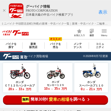
グーバイク情報
PROTO CORPORATION
表示
日本最大級の中古バイク検索アプリ
ミニバイク 中頭郡北谷町(沖縄)の新車・中古バイク一覧｜新車・中古バイク・二輪車・オートバイ情報なら【グーバイク(GooBike)】
バイクを
新車
バイクを
メンテ
コミュ
探す
販売店
売る
ナンス
ニティ
バイク買取相場
※2026年8月7日更新
ホンダ
ホンダ
ホンダ
モンキー１２５
ＣＴ１２５ハンターカブ
スーパーカブ１１０
10
35
20
33
万円
0
21
.6
.5
万円
万円
.9
.6
～
.2
.9
～
～
簡単30秒!
愛車
相場
を調べる
の
無料