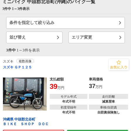
ミニバイク 中頭郡北谷町(沖縄)のバイク一覧
3件中 1～
3
件表示
条件を指定して絞り込み
並び替え
エリア変更
3件中
1～
3
件を表示
スズキ
複数画像
スズキ ＧＰ１２５
支払総額
車両価格
39
37
万円
万円
モデル年式
走行距離
年式不明
減算歴車
初度登録年
車検/自賠責
年式不明
自賠責保険無し
沖縄県 中頭郡北谷町
ＢＩＫＥ ＳＨＯＰ ＤＯＣ