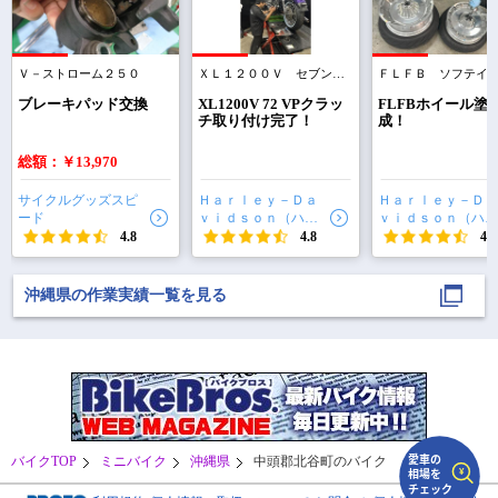
Ｖ－ストローム２５０
ＸＬ１２００Ｖ セブンティーツー
で
相場をチェック！
車種選択するだけ、かんたん相場検索
ブレーキパッド交換
XL1200V 72 VPクラッ
FLFBホイール塗
チ取り付け完了！
成！
まずはメーカーを選択する
総額：￥13,970
排気量
サイクルグッズスピ
Ｈａｒｌｅｙ－Ｄａ
Ｈａｒｌｅｙ－Ｄａ
ード
ｖｉｄｓｏｎ（ハー
ｖｉｄｓｏｎ（ハー
車種
レーダビッドソン）
レーダビッドソン）
4.8
4.8
4.8
沖縄
沖縄
型式(任意)
沖縄県の作業実績一覧を見る
走行距離(任意)
バイクTOP
ミニバイク
沖縄県
中頭郡北谷町のバイク