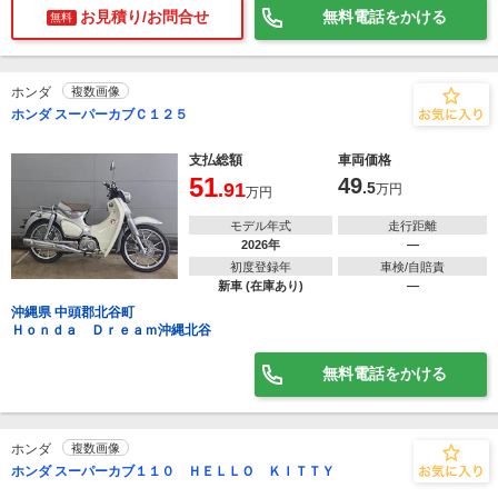
お見積り/お問合せ
無料電話をかける
無料
ホンダ
複数画像
ホンダ スーパーカブＣ１２５
支払総額
車両価格
51
49
.91
.5
万円
万円
モデル年式
走行距離
2026年
―
初度登録年
車検/自賠責
新車 (在庫あり)
―
沖縄県 中頭郡北谷町
Ｈｏｎｄａ Ｄｒｅａｍ沖縄北谷
無料電話をかける
ホンダ
複数画像
ホンダ スーパーカブ１１０ ＨＥＬＬＯ ＫＩＴＴＹ