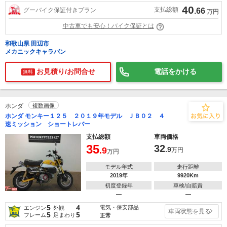
40
支払総額
グーバイク保証付きプラン
.66
万円
中古車でも安心！バイク保証とは
和歌山県 田辺市
メカニックキャラバン
お見積り/お問合せ
電話をかける
無料
ホンダ
複数画像
ホンダ モンキー１２５ ２０１９年モデル ＪＢ０２ ４
速ミッション ショートレバー
支払総額
車両価格
35
32
.9
.9
万円
万円
モデル年式
走行距離
2019年
9920Km
初度登録年
車検/自賠責
―
―
5
4
電気・保安部品
エンジン
外観
車両状態を見る
5
5
フレーム
足まわり
正常