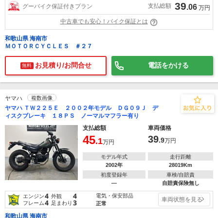
39
支払総額
グーバイク保証付きプラン
.06
万円
中古車でも安心！バイク保証とは
和歌山県 海南市
ＭＯＴＯＲＣＹＣＬＥＳ ＃２７
お見積り/お問合せ
電話をかける
無料
ヤマハ
複数画像
ヤマハ ＴＷ２２５Ｅ ２００２年モデル ＤＧ０９Ｊ デ
ィスクブレーキ １８ＰＳ ノーマルマフラー有り
支払総額
車両価格
45
39
.1
.9
万円
万円
モデル年式
走行距離
2002年
28019Km
初度登録年
車検/自賠責
―
自賠責保険無し
4
4
電気・保安部品
エンジン
外観
車両状態を見る
4
3
フレーム
足まわり
正常
和歌山県 海南市