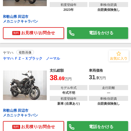
初度登録年
車検/自賠責
2023年
自賠責保険無し
和歌山県 田辺市
メカニックキャラバン
お見積り/お問合せ
電話をかける
無料
ヤマハ
複数画像
ヤマハ ＦＺ－Ｘブラック ノーマル
支払総額
車両価格
38
31
.69
.9
万円
万円
モデル年式
走行距離
年式不明
―
初度登録年
車検/自賠責
新車 (在庫あり)
自賠責保険無し
和歌山県 田辺市
メカニックキャラバン
お見積り/お問合せ
電話をかける
無料