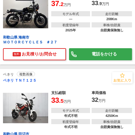
37
33
.2
.9
万円
万円
モデル年式
走行距離
―
208Km
初度登録年
車検/自賠責
2025年
自賠責保険無し
和歌山県 海南市
ＭＯＴＯＲＣＹＣＬＥＳ ＃２７
お見積り/お問合せ
電話をかける
無料
ベネリ
複数画像
ベネリ ＴＮＴ１２５
支払総額
車両価格
33
32
.5
万円
万円
モデル年式
走行距離
年式不明
4250Km
初度登録年
車検/自賠責
年式不明
自賠責保険無し
和歌山県 田辺市