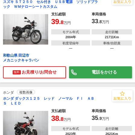
スズキ ＳＴ２５０ セル付き ＵＳＢ電源 ソリッドブラ
ック ＷＭナローシートカスタム
支払総額
車両価格
39
33
.8
.8
万円
万円
モデル年式
走行距離
2004年
21711Km
初度登録年
車検/自賠責
―
―
和歌山県 田辺市
メカニックキャラバン
お見積り/お問合せ
電話をかける
無料
ホンダ
複数画像
ホンダ ダックス１２５ レッド ノーマル ＦＩ ＡＢ
Ｓ ＬＥＤ
支払総額
車両価格
38
35
.8
.9
万円
万円
モデル年式
走行距離
2023年
2621Km