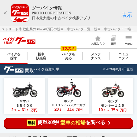
グーバイク情報
PROTO CORPORATION
表示
日本最大級の中古バイク検索アプリ
ストリート 和歌山県の30～40万円の新車・中古バイク一覧｜新車・中古バイク・二輪車・オートバイ情報なら【グーバイク(GooBike)】
バイクを
新車
バイクを
メンテ
コミュ
探す
販売店
売る
ナンス
ニティ
バイク買取相場
※2026年8月7日更新
ヤマハ
ホンダ
ホンダ
ＣＴ１２５ハンターカブ
ＳＲ４００
モンキー１２５
20
33
2
61
万円
10
35
.9
.6
万円
万円
.1
.1
～
.6
.5
～
～
簡単30秒!
愛車
相場
を調べる
の
無料