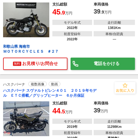
支払総額
車両価格
45
39
.9
.9
万円
万円
モデル年式
走行距離
2022年
1381Km
初度登録年
車検/自賠責
2022年
―
和歌山県 海南市
ＭＯＴＯＲＣＹＣＬＥＳ ＃２７
お見積り/お問合せ
電話をかける
無料
ハスクバーナ
複数画像
動画
ハスクバーナ スヴァルトピレン４０１ ２０１９年モデ
ル ＥＴＣ搭載／グリップヒーター ６か月保証
支払総額
車両価格
44
39
.5
万円
万円
モデル年式
走行距離
2019年
11298Km
初度登録年
車検/自賠責