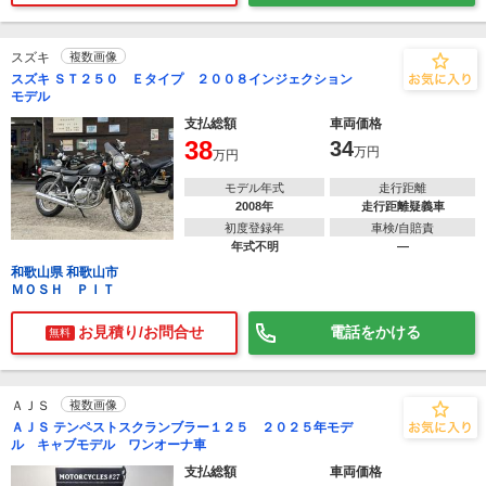
スズキ
複数画像
スズキ ＳＴ２５０ Ｅタイプ ２００８インジェクション
モデル
支払総額
車両価格
38
34
万円
万円
モデル年式
走行距離
2008年
走行距離疑義車
初度登録年
車検/自賠責
年式不明
―
和歌山県 和歌山市
ＭＯＳＨ ＰＩＴ
お見積り/お問合せ
電話をかける
無料
ＡＪＳ
複数画像
ＡＪＳ テンペストスクランブラー１２５ ２０２５年モデ
ル キャブモデル ワンオーナ車
支払総額
車両価格