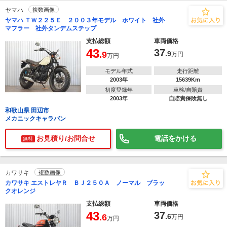
ヤマハ
複数画像
ヤマハ ＴＷ２２５Ｅ ２００３年モデル ホワイト 社外
マフラー 社外タンデムステップ
支払総額
車両価格
43
37
.9
.9
万円
万円
モデル年式
走行距離
2003年
15639Km
初度登録年
車検/自賠責
2003年
自賠責保険無し
和歌山県 田辺市
メカニックキャラバン
お見積り/お問合せ
電話をかける
無料
カワサキ
複数画像
カワサキ エストレヤＲ ＢＪ２５０Ａ ノーマル ブラッ
クオレンジ
支払総額
車両価格
43
37
.6
.6
万円
万円