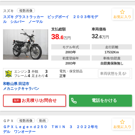
スズキ
複数画像
スズキ グラストラッカー ビッグボーイ ２００３年モデ
ル シルバー ノーマル
支払総額
車両価格
38
32
.6
.6
万円
万円
モデル年式
走行距離
2003年
17532Km
初度登録年
車検/自賠責
2003年
自賠責保険無し
3
3
電気・保安部品
エンジン
外観
車両状態を見る
4
4
フレーム
足まわり
正常
和歌山県 田辺市
メカニックキャラバン
お見積り/お問合せ
電話をかける
無料
ＧＰＸ
複数画像
動画
ＧＰＸ Ｌｅｇｅｎｄ２５０ ＴＷＩＮ ３ ２０２２年モ
デル ワンオーナー