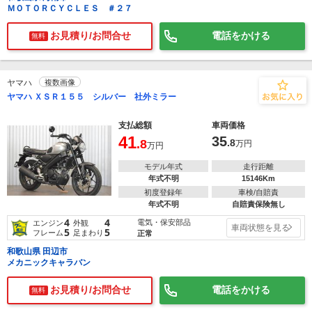
ＭＯＴＯＲＣＹＣＬＥＳ ＃２７
お見積り/お問合せ
電話をかける
無料
ヤマハ
複数画像
ヤマハ ＸＳＲ１５５ シルバー 社外ミラー
支払総額
車両価格
41
35
.8
.8
万円
万円
モデル年式
走行距離
年式不明
15146Km
初度登録年
車検/自賠責
年式不明
自賠責保険無し
4
4
電気・保安部品
エンジン
外観
車両状態を見る
5
5
フレーム
足まわり
正常
和歌山県 田辺市
メカニックキャラバン
お見積り/お問合せ
電話をかける
無料