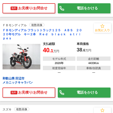
お見積り/お問合せ
電話をかける
無料
ＦＢモンディアル
複数画像
ＦＢモンディアル フラットトラック１２５ ＡＢＳ ２０
２０年モデル キー２本 Ｒｅｄ ｂｌａｃｋ ｓｔｒｉ
ｐｅｓ
支払総額
車両価格
40
38
.1
.6
万円
万円
モデル年式
走行距離
2020年
4433Km
初度登録年
車検/自賠責
―
―
和歌山県 田辺市
メカニックキャラバン
お見積り/お問合せ
電話をかける
無料
スズキ
複数画像