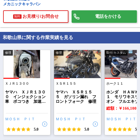
メカニックキャラバン
お見積り/お問合せ
電話をかける
無料
和歌山県に関する作業実績を見る
修理
修理
取付/カスタム
ＸＪＲ１３００
ＸＳＲ１５５
ホーク１１
で
相場をチェック！
車種選択するだけ、かんたん相場検索
ヤマハ ＸＪＲ１３０
ヤマハ ＸＳＲ１５
ホンダ ＨＡＷＫ
０ インジェクション
５ ガソリン漏れ フ
１ モリワキスリ
車 ボコつき 加速不
ロントフォーク 修理
オン フルエキゾ
まずはメーカーを選択する
良 修理
トマフラー商品化
総額：￥166,100
排気量
ＭＯＳＨ ＰＩＴ
ＭＯＳＨ ＰＩＴ
ＭＯＳＨ ＰＩＴ
車種
5.0
5.0
5.0