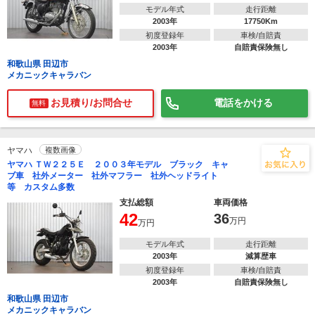
モデル年式
走行距離
2003年
17750Km
初度登録年
車検/自賠責
2003年
自賠責保険無し
和歌山県 田辺市
メカニックキャラバン
お見積り/お問合せ
電話をかける
無料
ヤマハ
複数画像
ヤマハ ＴＷ２２５Ｅ ２００３年モデル ブラック キャ
ブ車 社外メーター 社外マフラー 社外ヘッドライト
等 カスタム多数
支払総額
車両価格
42
36
万円
万円
モデル年式
走行距離
2003年
減算歴車
初度登録年
車検/自賠責
2003年
自賠責保険無し
和歌山県 田辺市
メカニックキャラバン