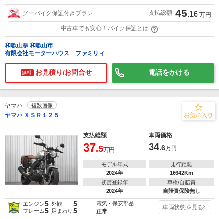
45
支払総額
グーバイク保証付きプラン
.16
万円
中古車でも安心！バイク保証とは
和歌山県 和歌山市
有限会社モーターハウス ファミリィ
お見積り/お問合せ
電話をかける
無料
ヤマハ
複数画像
ヤマハ ＸＳＲ１２５
支払総額
車両価格
37
34
.5
.6
万円
万円
モデル年式
走行距離
2024年
16642Km
初度登録年
車検/自賠責
2024年
自賠責保険無し
5
5
電気・保安部品
エンジン
外観
車両状態を見る
5
5
フレーム
足まわり
正常