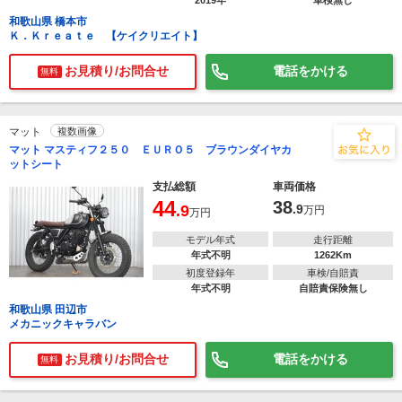
2019年
車検無し
和歌山県 橋本市
Ｋ．Ｋｒｅａｔｅ 【ケイクリエイト】
お見積り/お問合せ
電話をかける
無料
マット
複数画像
マット マスティフ２５０ ＥＵＲＯ５ ブラウンダイヤカ
ットシート
支払総額
車両価格
44
38
.9
.9
万円
万円
モデル年式
走行距離
年式不明
1262Km
初度登録年
車検/自賠責
年式不明
自賠責保険無し
和歌山県 田辺市
メカニックキャラバン
お見積り/お問合せ
電話をかける
無料