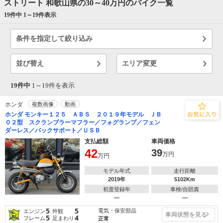
ストリート 和歌山県の30～40万円のバイク一覧
19件中 1～
19
件表示
条件を指定して絞り込み
並び替え
エリア変更
19件中
1～
19
件を表示
ホンダ
複数画像
動画
ホンダ モンキー１２５ ＡＢＳ ２０１９年モデル ＪＢ
０２型 スクランブラーマフラー／フォグランプ／フェン
ダーレス／バックサポート／ＵＳＢ
支払総額
車両価格
42
39
万円
万円
モデル年式
走行距離
2019年
5102Km
初度登録年
車検/自賠責
―
―
5
5
電気・保安部品
エンジン
外観
車両状態を見る
5
4
フレーム
足まわり
正常