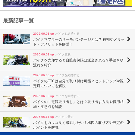
最新記事一覧
2026.06.03 up
バイクを維持する
バイクマフラーのサーモバンテージとは？ 役割やメリッ
ト・デメリットを解説！
2026.06.03 up
バイク買取
バイクを売却すると自賠責保険は返金される？手続きや
流れを紹介
2026.06.03 up
バイクを維持する
バイクのETCは自分で取り付け可能？セットアップや認
定店についても解説
2026.06.03 up
バイクを維持する
バイクの「電源取り出し」とは？取り出す方法や費用相
場・注意点を解説
2026.05.14 up
バイクに乗る
バイクをカッコ良く撮影したい！構図の取り方や設定の
ポイントを解説