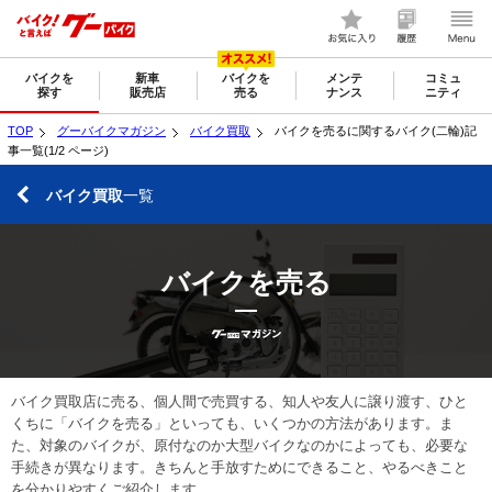
バイクを
新車
バイクを
メンテ
コミュ
探す
販売店
売る
ナンス
ニティ
TOP
グーバイクマガジン
バイク買取
バイクを売るに関するバイク(二輪)記
事一覧(1/2 ページ)
バイク買取
一覧
バイクを売る
バイク買取店に売る、個人間で売買する、知人や友人に譲り渡す、ひと
くちに「バイクを売る」といっても、いくつかの方法があります。ま
た、対象のバイクが、原付なのか大型バイクなのかによっても、必要な
手続きが異なります。きちんと手放すためにできること、やるべきこと
を分かりやすくご紹介します。