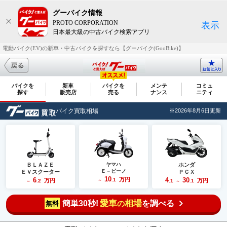
グーバイク情報
PROTO CORPORATION
表示
日本最大級の中古バイク検索アプリ
電動バイク(EV)の新車・中古バイクを探すなら【グーバイク(GooBike)】
バイクを
新車
バイクを
メンテ
コミュ
探す
販売店
売る
ナンス
ニティ
バイク買取相場
※2026年8月6日更新
ＢＬＡＺＥ
ヤマハ
ホンダ
Ｅ－ビーノ
ＥＶスクーター
ＰＣＸ
10
6
万円
4
30
.1
万円
万円
.2
～
.1
.1
～
～
愛車
相場
簡単30秒!
を調べる
の
無料