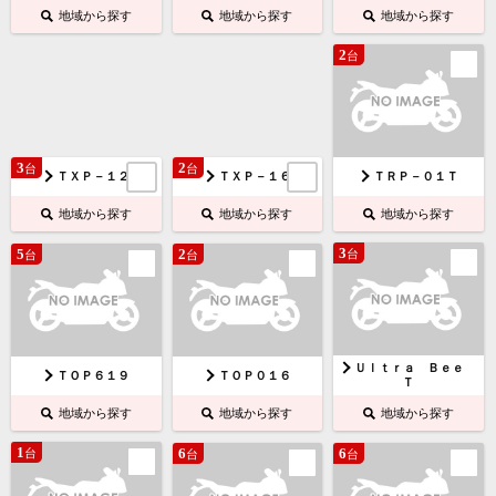
地域から探す
地域から探す
地域から探す
3
2
2
台
台
台
ＴＸＰ－１２
ＴＸＰ－１６
ＴＲＰ－０１Ｔ
地域から探す
地域から探す
地域から探す
3
台
5
2
台
台
Ｕｌｔｒａ Ｂｅｅ
ＴＯＰ６１９
ＴＯＰ０１６
Ｔ
地域から探す
地域から探す
地域から探す
6
6
台
台