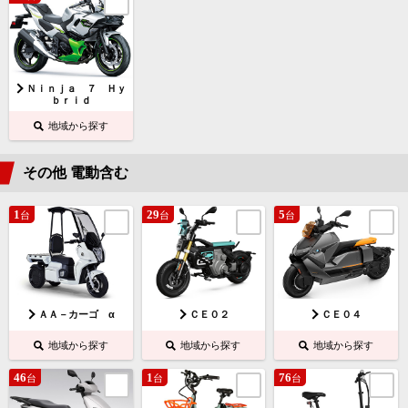
Ｎｉｎｊａ ７ Ｈｙ
ｂｒｉｄ
地域から探す
その他 電動含む
1
29
5
台
台
台
ＡＡ－カーゴ α
ＣＥ０２
ＣＥ０４
地域から探す
地域から探す
地域から探す
46
1
76
台
台
台