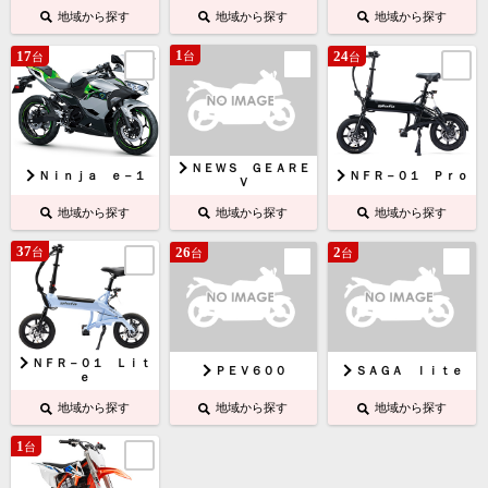
地域から探す
地域から探す
地域から探す
1
17
24
台
台
台
ＮＥＷＳ ＧＥＡＲＥ
Ｎｉｎｊａ ｅ－１
ＮＦＲ－０１ Ｐｒｏ
Ｖ
地域から探す
地域から探す
地域から探す
37
26
2
台
台
台
ＮＦＲ－０１ Ｌｉｔ
ＰＥＶ６００
ＳＡＧＡ ｌｉｔｅ
ｅ
地域から探す
地域から探す
地域から探す
1
1
7
台
台
台