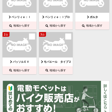
ベンリィｅ：Ｉ
ベンリィｅ：Ｉプロ
ポルタ
地域から探す
地域から探す
地域から探す
2
3
台
台
パッソルＥＶ
モバエール タイプ２
地域から探す
地域から探す