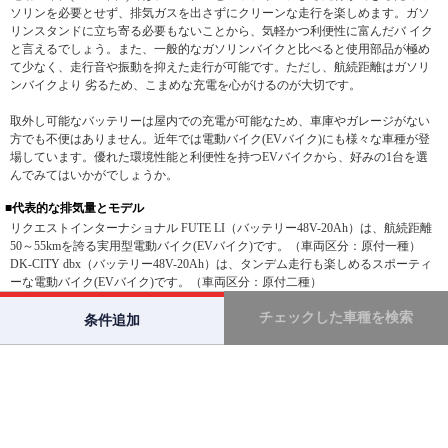
ソリンを必要とせず、排気ガスを出さずにクリーンな走行を楽しめます。ガソ
リンスタンドに立ち寄る必要もないことから、気軽かつ利便性に富んだバ イク
と言えるでしょう。また、一般的なガソリンバイクと比べると使用部品が極め
て少なく、走行音や振動を抑えた走行が可能です。ただし、航続距離はガソリ
ンバイクより 劣るため、こまめな充電を心がけるのが大切です。
取外し可能なバッテリーは屋内での充電が可能なため、車庫やガレージがない
方でも不便はありません。近年では電動バイク(EVバイク)にも様々な車種が登
場しています。優れた環境性能と利便性を持つEVバイクから、好みの1台を選
んでみてはいかがでしょうか。
■代表的な排気量とモデル
リクエストインターナショナル FUTE LI（バッテリー48V-20Ah）は、航続距離
50～55kmを誇る実用型電動バイク(EVバイク)です。（車両区分：原付一種）
DK-CITY dbx（バッテリー48V-20Ah）は、タンデム走行も楽しめるスポーティ
ーな電動バイク(EVバイク)です。（車両区分：原付二種）
ポルツァミレット Li350（バッテリー48V-15Ah）は、コンパクトかつスリムな
チェックした車種を検索
ボディで乗りやすさが特徴の電動バイク(EVバイク)です。（車両区分：原付一
条件追加
種）
■どんな方におすすめか？
電動バイク(EVバイク)は、早朝や深夜などのシーンで走行音を抑えたいという
方におすすめです。また、近距離移動を頻繁に行う方や、環境性能を考慮した
い方もストレスフリーな走行ができるでしょう。