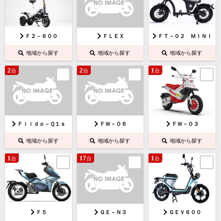
Ｆ２－６００
ＦＬＥＸ
ＦＴ－０２ ＭＩＮＩ
地域から探す
地域から探す
地域から探す
2
2
1
台
台
台
Ｆｉｉｄｏ－Ｑ１ｓ
ＦＷ－０６
ＦＷ－０３
地域から探す
地域から探す
地域から探す
1
17
1
台
台
台
Ｆ５
ＧＥ－Ｎ３
ＧＥＶ６００