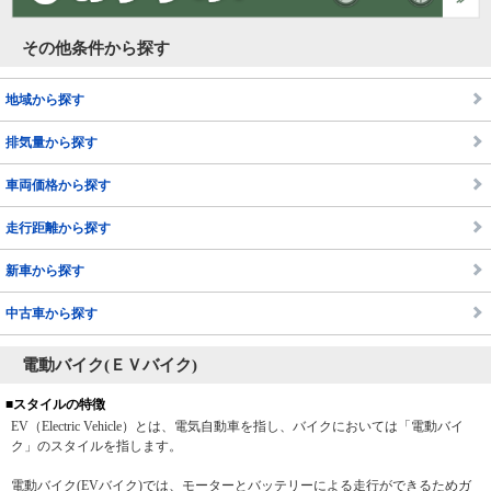
その他条件から探す
地域から探す
排気量から探す
車両価格から探す
走行距離から探す
新車から探す
中古車から探す
電動バイク(ＥＶバイク)
■スタイルの特徴
EV（Electric Vehicle）とは、電気自動車を指し、バイクにおいては「電動バイ
ク」のスタイルを指します。
電動バイク(EVバイク)では、モーターとバッテリーによる走行ができるためガ