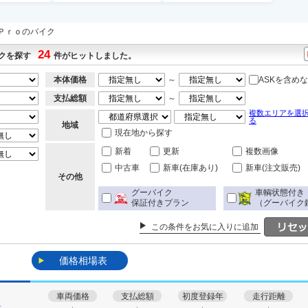
Ｐｒｏのバイク
24
クを探す
件がヒットしました。
本体価格
～
ASKを含め
支払総額
～
複数エリアを選
る
地域
現在地から探す
新着
更新
複数画像
中古車
新車(在庫あり)
新車(注文販売)
その他
グーバイク
車輌状態付き
保証付きプラン
（グーバイク
この条件をお気に入りに追加
価格相場表
車両価格
支払総額
初度登録年
走行距離
す