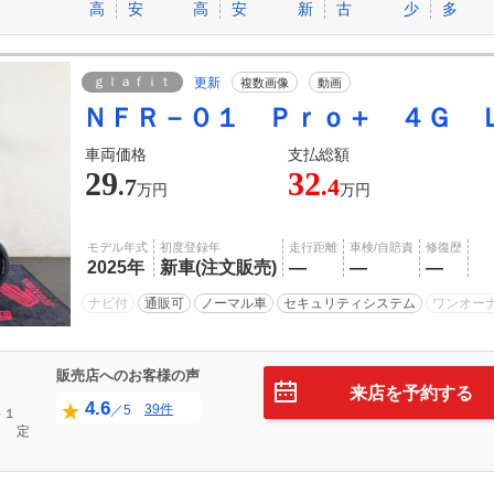
高
安
高
安
新
古
少
多
ｇｌａｆｉｔ
更新
複数画像
動画
ＮＦＲ－０１ Ｐｒｏ＋ ４Ｇ 
車両価格
支払総額
29
32
.7
.4
万円
万円
モデル年式
初度登録年
走行距離
車検/自賠責
修復歴
2025年
新車(注文販売)
―
―
―
ナビ付
通販可
ノーマル車
セキュリティシステム
ワンオー
販売店へのお客様の声
来店を予約する
4.6
39件
／5
～１
定