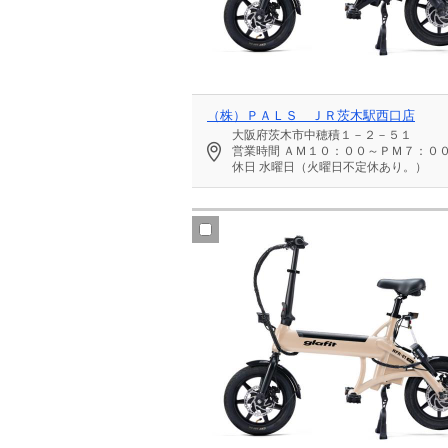
（株）ＰＡＬＳ ＪＲ茨木駅西口店
大阪府茨木市中穂積１－２－５１
営業時間
ＡＭ１０：００～ＰＭ７：０
休日
水曜日（火曜日不定休あり。）