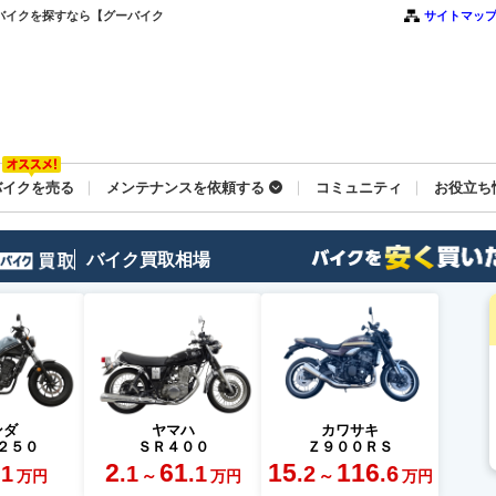
バイクを探すなら【グーバイク
サイトマッ
バイクを売る
メンテナンスを依頼する
コミュニティ
お役立ち
バイク買取相場
ンダ
ヤマハ
カワサキ
２５０
ＳＲ４００
Ｚ９００ＲＳ
2
61
15
116
.1
.1
.1
.2
.6
～
～
万円
万円
万円