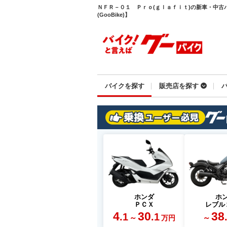
ＮＦＲ－０１ Ｐｒｏ(ｇｌａｆｉｔ)の新車・中古
(GooBike)】
バイクを探す
販売店を探す
ホンダ
ホ
ＰＣＸ
レブル
4
30
38
.1
.1
～
～
万円