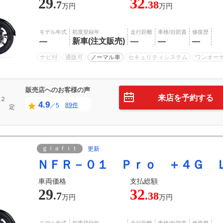
29
32
.7
.38
万円
万円
モデル年式
初度登録年
走行距離
車検/自賠責
修復歴
―
新車(注文販売)
―
―
―
ナビ付
通販可
ノーマル車
セキュリティシステム
ワンオー
販売店へのお客様の声
来店を予約する
２
4.9
89件
／5
０
定
ｇｌａｆｉｔ
更新
ＮＦＲ－０１ Ｐｒｏ ＋４Ｇ 
車両価格
支払総額
29
32
.7
.38
万円
万円