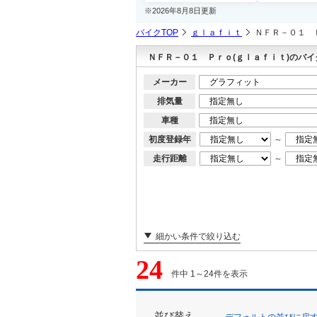
※2026年8月8日更新
バイクTOP
ｇｌａｆｉｔ
ＮＦＲ－０１ 
ＮＦＲ－０１ Ｐｒｏ(ｇｌａｆｉｔ)のバイ
メーカー
排気量
車種
初度登録年
～
走行距離
～
細かい条件で絞り込む
24
件中 1～24件を表示
並び替え
デフォルトの並びに戻