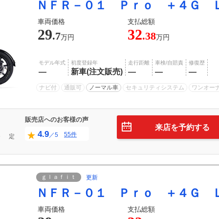
ＮＦＲ－０１ Ｐｒｏ ＋４Ｇ 
車両価格
支払総額
29
32
.7
.38
万円
万円
モデル年式
初度登録年
走行距離
車検/自賠責
修復歴
―
新車(注文販売)
―
―
―
ナビ付
通販可
ノーマル車
セキュリティシステム
ワンオー
販売店へのお客様の声
来店を予約する
4.9
55件
／5
０
定
ｇｌａｆｉｔ
更新
ＮＦＲ－０１ Ｐｒｏ ＋４Ｇ 
車両価格
支払総額