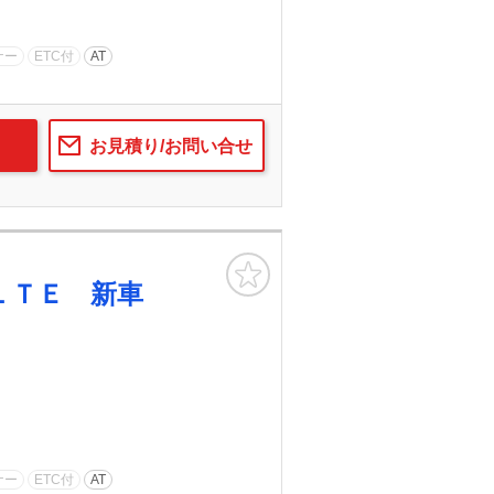
ナー
ETC付
AT
お見積り/お問い合せ
お気に入り
ＬＴＥ 新車
ナー
ETC付
AT