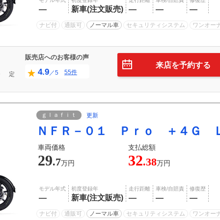
モデル年式
初度登録年
走行距離
車検/自賠責
修復歴
―
新車(注文販売)
―
―
―
ナビ付
通販可
ノーマル車
セキュリティシステム
ワンオー
販売店へのお客様の声
来店を予約する
4.9
55件
／5
０
定
ｇｌａｆｉｔ
更新
ＮＦＲ－０１ Ｐｒｏ ＋４Ｇ 
車両価格
支払総額
29
32
.7
.38
万円
万円
モデル年式
初度登録年
走行距離
車検/自賠責
修復歴
―
新車(注文販売)
―
―
―
ナビ付
通販可
ノーマル車
セキュリティシステム
ワンオー