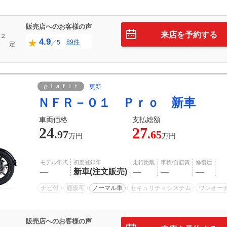
販売店へのお客様の声
来店を予約する
２
4.9
89件
／5
０
定
ｇｌａｆｉｔ
更新
ＮＦＲ－０１ Ｐｒｏ 新車
車両価格
支払総額
24
27
.97
.65
万円
万円
モデル年式
初度登録年
走行距離
車検/自賠責
修復歴
―
新車(注文販売)
―
―
―
ナビ付
通販可
ノーマル車
セキュリティシステム
ワンオー
販売店へのお客様の声