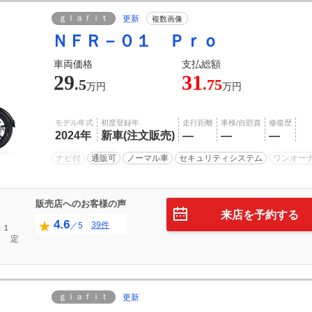
ｇｌａｆｉｔ
更新
複数画像
ＮＦＲ－０１ Ｐｒｏ
車両価格
支払総額
29
31
.5
.75
万円
万円
モデル年式
初度登録年
走行距離
車検/自賠責
修復歴
2024年
新車(注文販売)
―
―
―
ナビ付
通販可
ノーマル車
セキュリティシステム
ワンオー
販売店へのお客様の声
来店を予約する
4.6
39件
／5
～１
定
ｇｌａｆｉｔ
更新