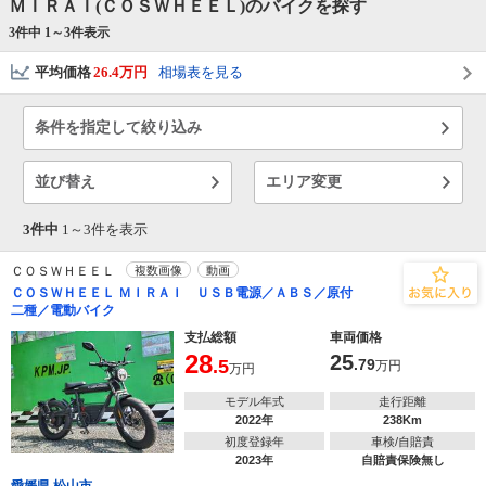
ＭＩＲＡＩ(ＣＯＳＷＨＥＥＬ)のバイクを探す
3件中 1～
3
件表示
平均価格
26.4万円
相場表を見る
条件を指定して絞り込み
並び替え
エリア変更
3件中
1～
3
件を表示
ＣＯＳＷＨＥＥＬ
複数画像
動画
ＣＯＳＷＨＥＥＬ ＭＩＲＡＩ ＵＳＢ電源／ＡＢＳ／原付
二種／電動バイク
支払総額
車両価格
28
25
.5
.79
万円
万円
モデル年式
走行距離
2022年
238Km
初度登録年
車検/自賠責
2023年
自賠責保険無し