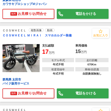
愛媛県 松山市
カワサキプロショップＭジャパン
お見積り/お問合せ
電話をかける
無料
ＣＯＳＷＨＥＥＬ
複数画像
動画
ＣＯＳＷＨＥＥＬ ＭＩＲＡＩ スマホホルダー装備
支払総額
車両価格
17
15
万円
万円
モデル年式
走行距離
年式不明
670Km
初度登録年
車検/自賠責
年式不明
自賠責保険無し
群馬県 太田市
バイク販売サービス
お見積り/お問合せ
電話をかける
無料
ＣＯＳＷＨＥＥＬ