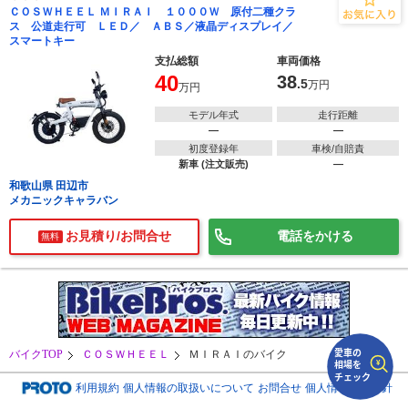
ＣＯＳＷＨＥＥＬ ＭＩＲＡＩ １０００Ｗ 原付二種クラ
ス 公道走行可 ＬＥＤ／ ＡＢＳ／液晶ディスプレイ／
スマートキー
で
相場をチェック！
車種選択するだけ、かんたん相場検索
支払総額
車両価格
40
38
.5
万円
万円
まずはメーカーを選択する
モデル年式
走行距離
排気量
―
―
初度登録年
車検/自賠責
新車 (注文販売)
―
車種
和歌山県 田辺市
メカニックキャラバン
型式(任意)
お見積り/お問合せ
電話をかける
無料
走行距離(任意)
バイクTOP
ＣＯＳＷＨＥＥＬ
ＭＩＲＡＩのバイク
利用規約
個人情報の取扱いについて
お問合せ
個人情報保護方針