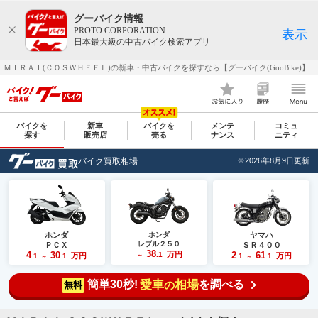
グーバイク情報
PROTO CORPORATION
表示
日本最大級の中古バイク検索アプリ
ＭＩＲＡＩ(ＣＯＳＷＨＥＥＬ)の新車・中古バイクを探すなら【グーバイク(GooBike)】
バイクを
新車
バイクを
メンテ
コミュ
探す
販売店
売る
ナンス
ニティ
バイク買取相場
※2026年8月9日更新
ホンダ
ホンダ
ヤマハ
レブル２５０
ＰＣＸ
ＳＲ４００
38
4
30
万円
2
61
.1
万円
万円
.1
.1
～
.1
.1
～
～
簡単30秒!
愛車
相場
を調べる
の
無料