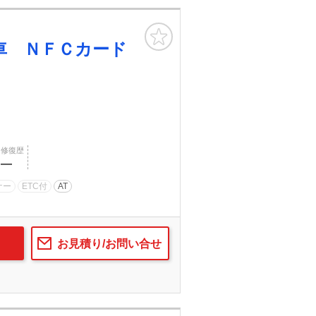
お気に入り
車 ＮＦＣカード
修復歴
―
ナー
ETC付
AT
お見積り/お問い合せ