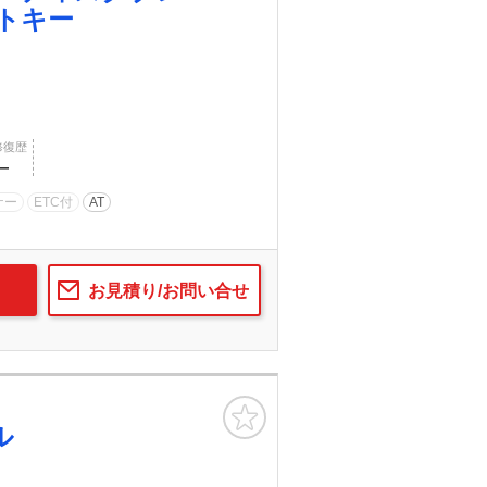
トキー
修復歴
―
ナー
ETC付
AT
お見積り/お問い合せ
お気に入り
ル