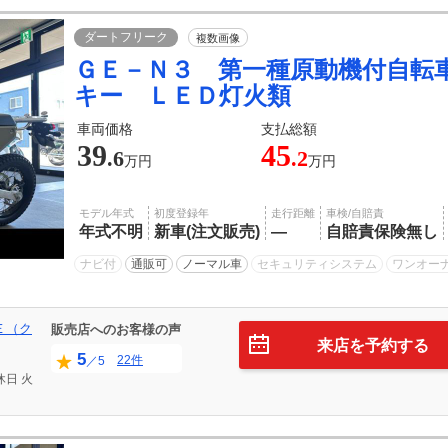
ダートフリーク
複数画像
ＧＥ－Ｎ３ 第一種原動機付自転
キー ＬＥＤ灯火類
車両価格
支払総額
39
45
.6
.2
万円
万円
モデル年式
初度登録年
走行距離
車検/自賠責
年式不明
新車(注文販売)
―
自賠責保険無し
ナビ付
通販可
ノーマル車
セキュリティシステム
ワンオー
Ｅ（ク
販売店へのお客様の声
来店を予約する
5
22件
／5
休日
火