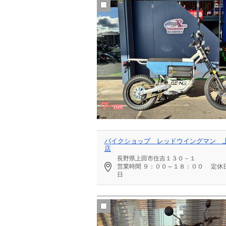
バイクショップ レッドウイングマン 
店
長野県上田市住吉１３０－１
営業時間
９：００～１８：００
定休
日