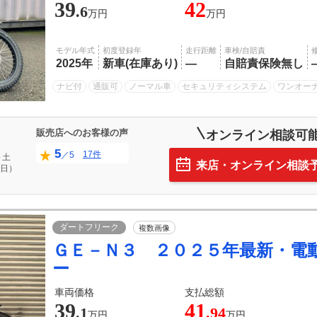
39
42
.6
万円
万円
モデル年式
初度登録年
走行距離
車検/自賠責
2025年
新車(在庫あり)
―
自賠責保険無し
ナビ付
通販可
ノーマル車
セキュリティシステム
ワンオー
販売店へのお客様の声
オンライン相談可
5
17件
／5
～土
来店・オンライン相談
日）
ダートフリーク
複数画像
ＧＥ－Ｎ３ ２０２５年最新・電
ー
車両価格
支払総額
39
41
.1
.94
万円
万円