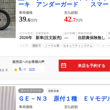
ーキ アンダーガード スマー
車両価格
支払総額
39
42
.6
.7
万円
万円
モデル年式
初度登録年
走行距離
車検/自賠責
2026年
新車(注文販売)
―
自賠責保険無し
ナビ付
通販可
ノーマル車
セキュリティシステム
ワンオー
販売店へのお客様の声
来店を予約する
5
30件
／5
休日
不
ダートフリーク
複数画像
ＧＥ－Ｎ３ 原付１種 ＥＶモデ
車両価格
支払総額