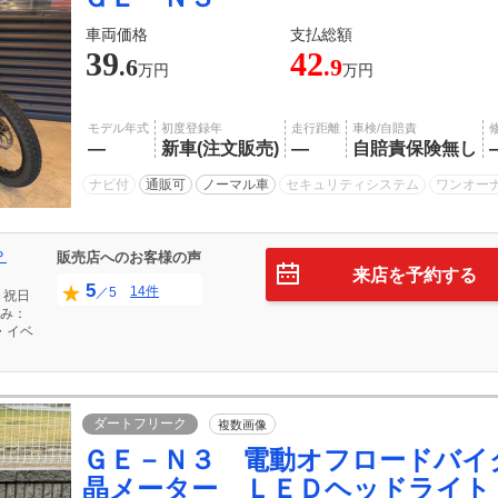
車両価格
支払総額
39
42
.6
.9
万円
万円
モデル年式
初度登録年
走行距離
車検/自賠責
―
新車(注文販売)
―
自賠責保険無し
ナビ付
通販可
ノーマル車
セキュリティシステム
ワンオー
Ｐ
販売店へのお客様の声
来店を予約する
5
14件
／5
・祝日
み：
・イベ
ダートフリーク
複数画像
ＧＥ－Ｎ３ 電動オフロードバイ
晶メーター ＬＥＤヘッドライト