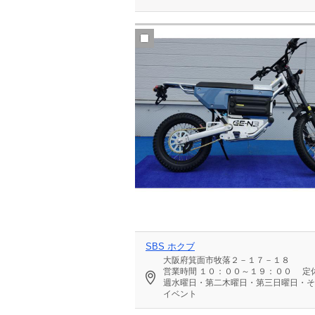
SBS ホクブ
大阪府箕面市牧落２－１７－１８
営業時間
１０：００～１９：００
定
週水曜日・第二木曜日・第三日曜日・そ
イベント