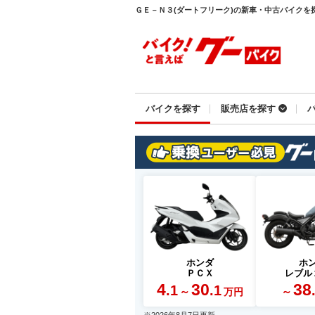
ＧＥ－Ｎ３(ダートフリーク)の新車・中古バイクを探す
バイクを探す
販売店を探す
ホンダ
ホ
ＰＣＸ
レブル
4
30
38
.1
.1
～
～
万円
※2026年8月7日更新