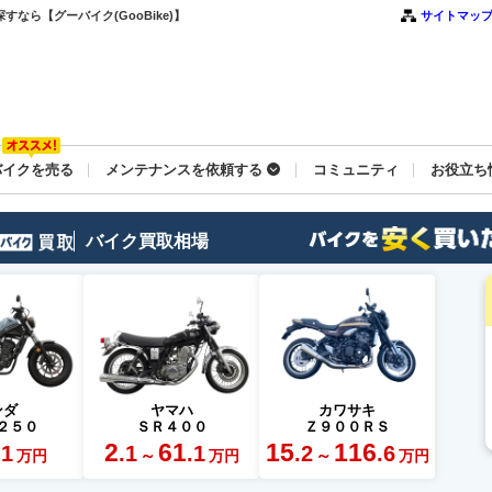
なら【グーバイク(GooBike)】
サイトマッ
バイクを売る
メンテナンスを依頼する
コミュニティ
お役立ち
バイク買取相場
ンダ
ヤマハ
カワサキ
２５０
ＳＲ４００
Ｚ９００ＲＳ
2
61
15
116
.1
.1
.1
.2
.6
～
～
万円
万円
万円