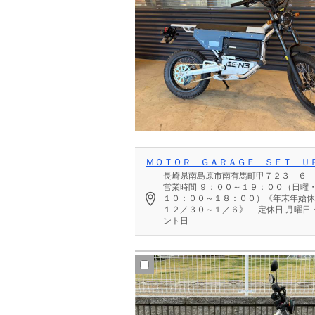
ＭＯＴＯＲ ＧＡＲＡＧＥ ＳＥＴ Ｕ
長崎県南島原市南有馬町甲７２３－６
営業時間
９：００～１９：００（日曜
１０：００～１８：００）《年末年始休
１２／３０～１／６》
定休日
月曜日
ント日