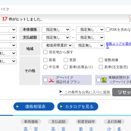
バイク
17
件がヒットしました。
本体価格
～
ASKを含め
支払総額
～
複数エリアを選
る
地域
現在地から探す
新着
更新
複数画像
中古車
新車(在庫あり)
新車(注文販売)
その他
グーバイク
車輌状態付き
保証付きプラン
（グーバイク
この条件をお気に入りに追加
価格相場表
カタログを見る
車両価格
支払総額
初度登録年
走行距離
す
高
安
高
安
新
古
少
多