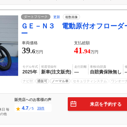
ダートフリーク
更新
複数画像
ＧＥ－Ｎ３ 電動原付オフロー
ー
車両価格
支払総額
39
41
.6
.94
万円
万円
モデル年式
初度登録年
走行距離
車検/自賠責
2025年
新車(注文販売)
―
自賠責保険無し
ナビ付
通販可
ノーマル車
セキュリティシステム
ワンオー
販売店へのお客様の声
来店を予約する
4.7
39件
／5
休日
毎
の他