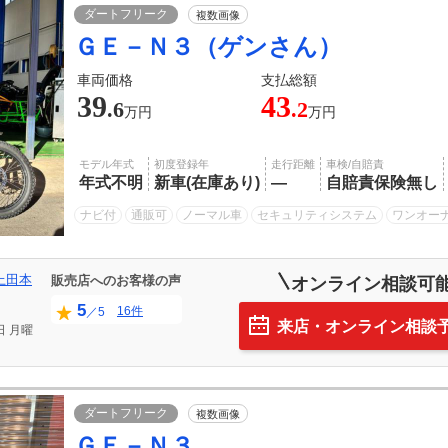
ダートフリーク
複数画像
ＧＥ－Ｎ３（ゲンさん）
車両価格
支払総額
39
43
.6
.2
万円
万円
モデル年式
初度登録年
走行距離
車検/自賠責
年式不明
新車(在庫あり)
―
自賠責保険無し
ナビ付
通販可
ノーマル車
セキュリティシステム
ワンオー
上田本
販売店へのお客様の声
オンライン相談可
5
16件
／5
来店・オンライン相談
日
月曜
ダートフリーク
複数画像
ＧＥ－Ｎ３