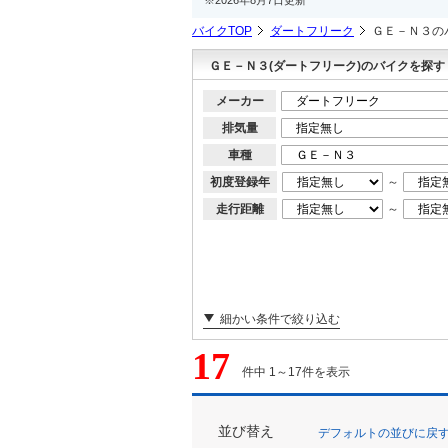
バイクTOP
ダートフリーク
ＧＥ－Ｎ３の
ＧＥ－Ｎ３(ダートフリーク)のバイクを探す
メーカー
排気量
車種
初度登録年
～
走行距離
～
細かい条件で絞り込む
17
件中 1～17件を表示
並び替え
デフォルトの並びに戻