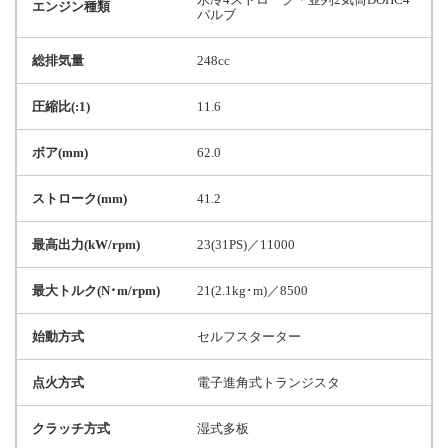
エンジン種類
バルブ
総排気量
248cc
圧縮比(:1)
11.6
ボア(mm)
62.0
ストローク(mm)
41.2
最高出力(kW/rpm)
23(31PS)／11000
最大トルク(N･m/rpm)
21(2.1kg･m)／8500
始動方式
セルフスターター
点火方式
電子進角式トランジスタ
クラッチ方式
湿式多板