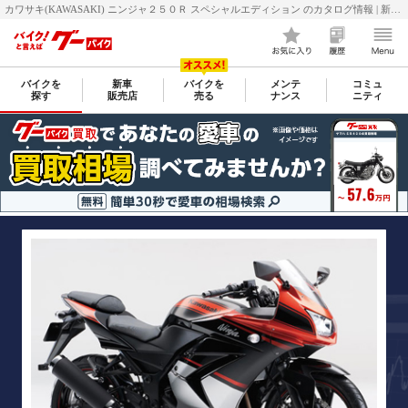
カワサキ(KAWASAKI) ニンジャ２５０Ｒ スペシャルエディション のカタログ情報 | 新車・中古バイク情報 GooBike(グーバイク)
バイクを
新車
バイクを
メンテ
コミュ
探す
販売店
売る
ナンス
ニティ