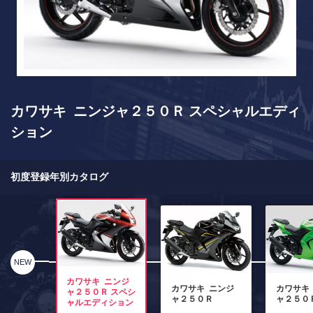
カワサキ ニンジャ２５０Ｒ スペシャルエディ
ション
初度登録年別カタログ
NEW
カワサキ ニンジ
カワサキ ニンジ
カワサキ
ャ２５０Ｒ スペシ
ャ２５０Ｒ
ャ２５０
ャルエディション