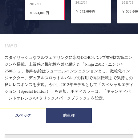
2012/04
2011/08
2012/07
￥
543,000円
￥
533,00
￥
553,000円
INFO
スタイリッシュなフルフェアリングに水冷DOHC4バルブ並列2気筒エン
ジンを搭載、上質感と機能性を兼ね備えた「Ninja 250R（ニンジャ
250R）」。燃料供給はフューエルインジェクションとし、微粒化イン
ジェクター、デュアルスロットルバルブの採用で高回転域まで気持ちの
良いレスポンスを実現。今回、2012年モデルとして「スペシャルエディ
ション（Special Edition）」を追加。ボディカラーは、「キャンディバ
ーントオレンジ×メタリックスパークブラック」を設定。
スペック
他車種