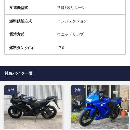
変速機型式
常噛6段リターン
燃料供給方式
インジェクション
潤滑方式
ウエットサンプ
燃料タンク(L)
17.0
対象バイク一覧
大阪
京都