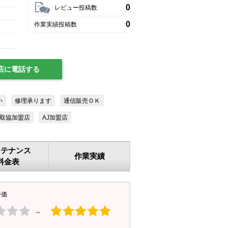
0
レビュー投稿数
0
作業実績投稿数
店に電話する
い
修理承ります
通信販売ＯＫ
取協加盟店
AJ加盟店
ンテナンス
作業実績
料金表
評価
～