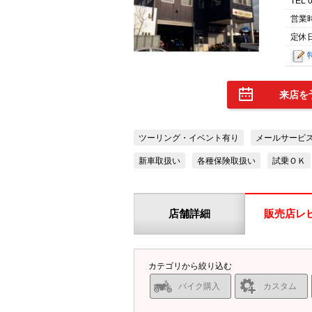
TEL 
営業
定休日
来店を
ツーリング・イベント有り
メールサービ
新車取扱い
各種保険取扱い
試乗ＯＫ
店舗詳細
販売店レ
カテゴリから絞り込む
バイク購入
カスタム