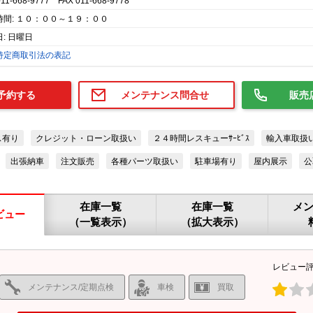
011-668-9777 FAX 011-668-9778
時間: １０：００～１９：００
: 日曜日
特定商取引法の表記
予約する
メンテナンス問合せ
販売
ス有り
クレジット・ローン取扱い
２４時間レスキューｻｰﾋﾞｽ
輸入車取扱
出張納車
注文販売
各種パーツ取扱い
駐車場有り
屋内展示
公
在庫一覧
在庫一覧
メ
ビュー
（一覧表示）
（拡大表示）
レビュー
メンテナンス/定期点検
車検
買取