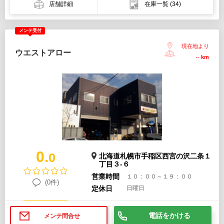
店舗詳細
在庫一覧
(34)
メンテ受付
現在地より
ウエストアロー
--
km
0.
0
北海道札幌市手稲区西宮の沢二条１
丁目３-６
営業時間
１０：００～１９：００
(0件)
定休日
日曜日
電話をかける
メンテ問合せ