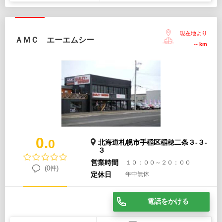
現在地より
ＡＭＣ エーエムシー
--
km
0.
0
北海道札幌市手稲区稲穂二条３-３-
３
営業時間
１０：００～２０：００
(0件)
定休日
年中無休
電話をかける