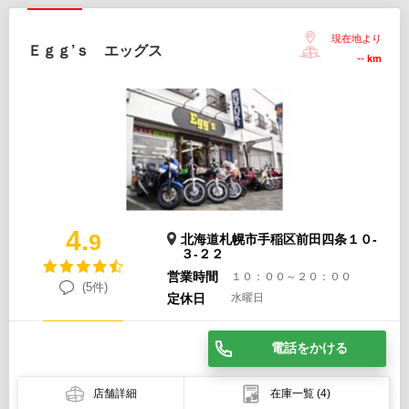
現在地より
Ｅｇｇ’ｓ エッグス
--
km
4.
9
北海道札幌市手稲区前田四条１０-
３-２２
営業時間
１０：００～２０：００
(5件)
定休日
水曜日
電話をかける
店舗詳細
在庫一覧
(4)