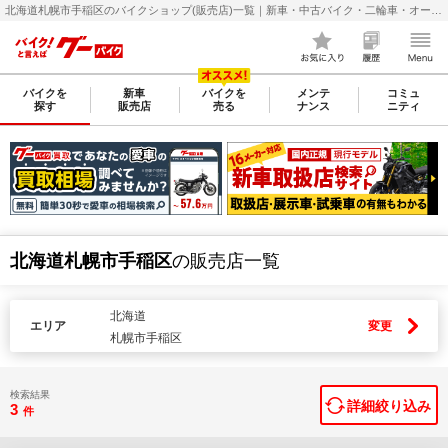
北海道札幌市手稲区のバイクショップ(販売店)一覧｜新車・中古バイク・二輪車・オートバイ情報なら【グーバイク(GooBike)】
バイクを
新車
バイクを
メンテ
コミュ
探す
販売店
売る
ナンス
ニティ
北海道札幌市手稲区
の販売店一覧
北海道
エリア
変更
札幌市手稲区
検索結果
詳細絞り込み
3
件