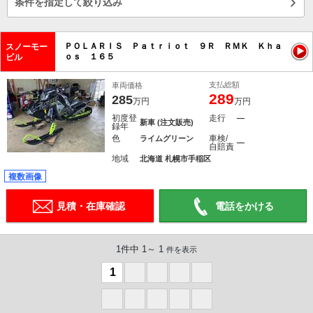
条件を指定して絞り込み
ＰＯＬＡＲＩＳ Ｐａｔｒｉｏｔ ９Ｒ ＲＭＫ Ｋｈａ
スノーモー
ｏｓ １６５
ビル
支払総額
車両価格
289
285
万円
万円
初度登
走行
―
新車 (注文販売)
録年
色
車検/
ライムグリーン
―
自賠責
地域
北海道 札幌市手稲区
複数画像
見積・在庫確認
電話をかける
1件中 1～ 1
件を表示
1
0
0
0
0
0
0
0
0
0