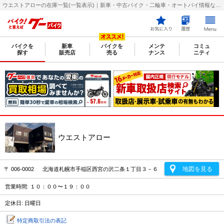
ウエストアローの在庫一覧(一覧表示)｜新車・中古バイク・二輪車・オートバイ情報なら【グーバイク(GooBike)】
バイクを
新車
バイクを
メンテ
コミュ
探す
販売店
売る
ナンス
ニティ
ウエストアロー
地図を見る
〒 006-0002 北海道札幌市手稲区西宮の沢二条１丁目３－６
営業時間: １０：００〜１９：００
定休日: 日曜日
特定商取引法の表記