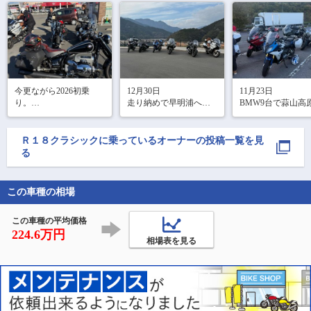
今更ながら2026初乗
12月30日

11月23日

り。

走り納めで早明浦へ。

BMW9台で蒜山高
菊間の牡蠣小屋で牡蠣
早明浦ダムの下は初め
へ。

食べてから今治のカフ
て行った。

大型ばかりなので
ェでおやつしただけの
近所は何回か通ったけ
スが早い。

Ｒ１８クラシック
に乗っているオーナーの投稿一覧を見
ツーリング。

どここは知らんかっ
紅葉を見に行こう
る
た。

ことだったんだけ
上下電熱使ってるので
杏とかは散ってし
全然寒くない。

R18で山道はまあまあし
てた。

この車種の相場
んどい。

でも、走りがてら
今日、本当は6時出発で
四国にいる限り山道走
紅葉は綺麗やった。
兵庫へ行く予定でし
ることが多い。

この車種の平均価格
紅葉見に行ったの
た。

楽しいからいいん
224.6万円
相場表を見る
だがしかし、