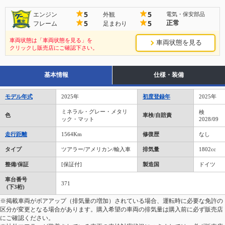
5
5
エンジン
外観
電気・保安部品
正常
5
5
フレーム
足まわり
車両状態は「車両状態を見る」を
車両状態を見る
クリックし販売店にご確認下さい。
基本情報
仕様・装備
モデル年式
2025年
初度登録年
2025年
ミネラル・グレー・メタリ
検
色
車検/自賠責
ック・マット
2028/09
走行距離
1564Km
修復歴
なし
タイプ
ツアラー/アメリカン/輸入車
排気量
1802cc
整備/保証
[保証付]
製造国
ドイツ
車台番号
371
(下3桁)
※掲載車両がボアアップ（排気量の増加）されている場合、運転時に必要な免許の
区分が変更となる場合があります。購入希望の車両の排気量は購入前に必ず販売店
にご確認ください。