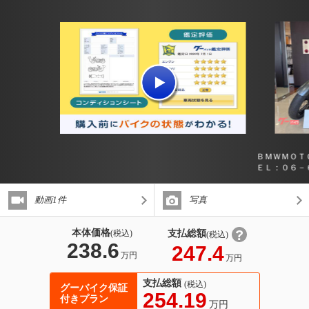
ＢＭＷＭＯＴ
ＥＬ：０６－
動画1件
写真
本体価格
支払総額
(税込)
(税込)
238.6
247.4
万円
万円
支払総額
(税込)
グーバイク保証
254.19
付きプラン
万円