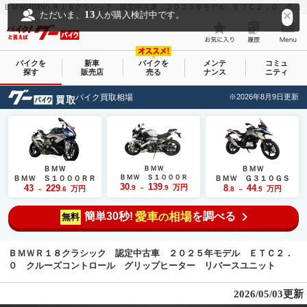
ＢＭＷ(BMW) Ｒ１８クラシック 認定中古車 ２０２５年モデル ＥＴＣ２．０ クルーズコントロール グリップヒーター リバースユニット｜Ｍｏｔｏｒｒａｄ Ｏｓａｋａ―Ｃｈｕｏ モトラッド大阪中央｜新車・中古バイクなら【グーバイク(GooBike)】
13
ただいま、
人が購入検討中です。
バイクを
新車
バイクを
メンテ
コミュ
探す
販売店
売る
ナンス
ニティ
バイク買取相場
※2026年8月9日更新
ＢＭＷ
ＢＭＷ
ＢＭＷ
ＢＭＷ Ｓ１０００Ｒ
ＢＭＷ Ｓ１０００ＲＲ
ＢＭＷ Ｇ３１０ＧＳ
30
139
43
229
万円
8
44
.9
.9
万円
万円
.6
～
.8
.5
～
～
簡単30秒!
愛車
相場
を調べる
の
無料
ＢＭＷＲ１８クラシック 認定中古車 ２０２５年モデル ＥＴＣ２．
０ クルーズコントロール グリップヒーター リバースユニット
2026/05/03更新