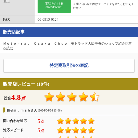
TEL
電話をかける
※問い合わせの際はグーバイクを見たとお伝えく
06-6913-0051
ださい
FAX
06-6913-0124
販売店記事
Ｍｏｔｏｒｒａｄ Ｏｓａｋａ―Ｃｈｕｏ モトラッド大阪中央のショップ紹介記事
を読む
特定商取引法の表記
販売店レビュー (18件)
4.8
点
総合
投稿者：
ｍａｈさん
(2026/06/24 13:06)
5
問い合わせ対応
点
5
対応スピード
点