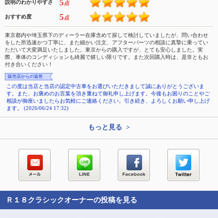
5
説明のわかりやすさ
点
5
おすすめ度
点
東京都内や埼玉県下のディーラー在庫含めて探して検討していましたが、問い合わせ
をした所迅速かつ丁寧に、また細かい注文、アフターパーツの相談に真摯に乗ってい
ただいて大変満足いたしました。東京からの購入ですが、とても安心しました。実
際、車体のコンディションも綺麗で嬉しい限りです。また次回購入時は、是非ともお
付き合いください！
販売店からの返答
この度は当店と当店の認定中古車をお選びいただきまして誠にありがとうございま
す。また、お褒めのお言葉を頂き重ねて御礼申し上げます。今後もお困りのことやご
相談が御座いましたらお気軽にご連絡ください。引き続き、よろしくお願い申し上げ
ます。 (2026/06/24 17:32)
もっと見る >
Ｒ１８クラシック
オーナーの投稿を見る