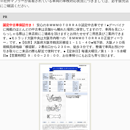
※社外マフラーが装着されている車両の車検対応状況につきましては、必ず販売店
にご確認ください。
PR
認定中古車保証付き！
安心のＢＭＷＭＯＴＯＲＲＡＤ認定中古車です！●グーバイク
に掲載のほとんどの中古車は店舗から離れた場所に保管してますので、車両を見にい
らっしゃる際はご来店前にご連絡を頂けますとお待たせせずご用意及びご案内できま
す。●モトラッド大阪中央は大阪市内唯一の「ＢＭＷＭＯＴＯＲＲＡＤ正規ディーラ
ー」です。●【住所】大阪府大阪市鶴見区横堤１－１１－４０●地下鉄、大阪メトロ長
堀鶴見緑地線「横堤駅」２番出口から２３０ｍ、徒歩３分です。整備で車両お預けや
引き取りにご来店の際も駅近で便利です。●【定休日】毎週火曜日／第１・３・５水曜
日●【営業時間】９：００～２０：００、お仕事帰りにもお立ち寄り頂けます。