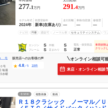
車両価格
支払総額
277
291
.1
.4
万円
万円
モデル年式
初度登録年
走行距離
車検/自賠責
修復歴
2024年
新車(在庫あり)
―
―
―
ナビ付
FI車
通販可
ノーマル車
セキュリティシステム
ワ
S
S
電気・保安部品
車両状態
エンジン
外観
クリック
S
S
正常
フレーム
足まわり
ｏ モ
販売店へのお客様の声
オンライン相談可
4.8
18件
／5
０号
来店・オンライン相談
日
毎週
5水曜
ＢＭＷ
複数画像
動画
Ｒ１８クラシック ノーマル／Ｕ