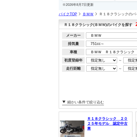
※2026年8月7日更新
バイクTOP
ＢＭＷ
Ｒ１８クラシックのバ
Ｒ１８クラシック(ＢＭＷ)のバイクを探す
メーカー
排気量
車種
初度登録年
～
走行距離
～
細かい条件で絞り込む
Ｒ１８クラシック ２０
２５年モデル 認定中古
車