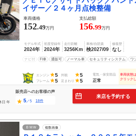
／ＥＴＣ／サイドバック／ハンド
イザー／２４ヶ月点検整備
車両価格
支払総額
152
156
.49
.99
万円
万円
モデル年式
初度登録年
走行距離
車検/自賠責
修復歴
2024年
2024年
3256Km
検2027/09
なし
ナビ付
FI車
通販可
ノーマル車
セキュリティシステム
ワ
5
5
電気・保安部品
車両状態
エンジン
外観
クリック
5
5
正常
フレーム
足まわり
販売店へのお客様の声
来店を予約する
5
18件
／5
休日
年
ＢＭＷ
複数画像