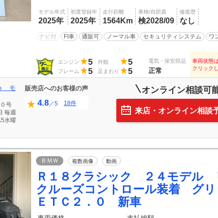
モデル年式
初度登録年
走行距離
車検/自賠責
修復歴
2025年
2025年
1564Km
検2028/09
なし
ナビ付
FI車
通販可
ノーマル車
セキュリティシステム
ワ
5
5
電気・保安部品
車両状態
エンジン
外観
クリック
5
5
正常
フレーム
足まわり
ｏ モ
販売店へのお客様の声
オンライン相談可
4.8
18件
／5
０号
来店・オンライン相談
日
毎週
5水曜
ＢＭＷ
複数画像
動画
Ｒ１８クラシック ２４モデル
クルーズコントロール装着 グ
ＥＴＣ２．０ 新車