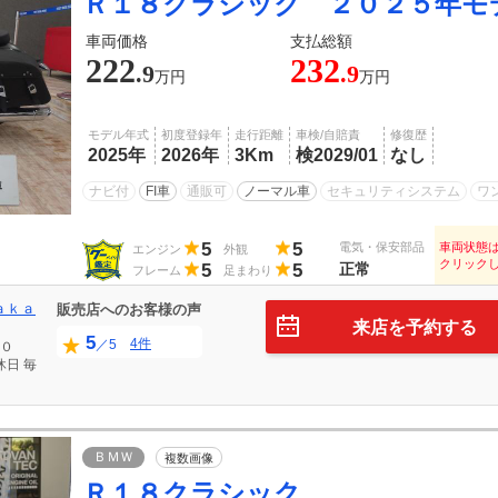
Ｒ１８クラシック ２０２５年モ
車両価格
支払総額
222
232
.9
.9
万円
万円
モデル年式
初度登録年
走行距離
車検/自賠責
修復歴
2025年
2026年
3Km
検2029/01
なし
ナビ付
FI車
通販可
ノーマル車
セキュリティシステム
ワ
5
5
電気・保安部品
車両状態
エンジン
外観
クリック
5
5
正常
フレーム
足まわり
ａｋａ
販売店へのお客様の声
来店を予約する
5
4件
／5
０
休日
毎
ＢＭＷ
複数画像
Ｒ１８クラシック