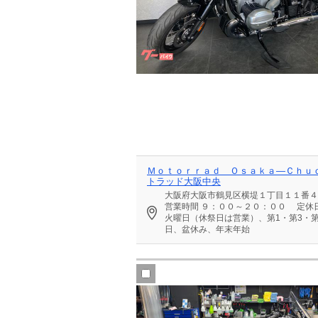
Ｍｏｔｏｒｒａｄ Ｏｓａｋａ―Ｃｈｕ
トラッド大阪中央
大阪府大阪市鶴見区横堤１丁目１１番４
営業時間
９：００～２０：００
定休
火曜日（休祭日は営業）、第1・第3・第
日、盆休み、年末年始