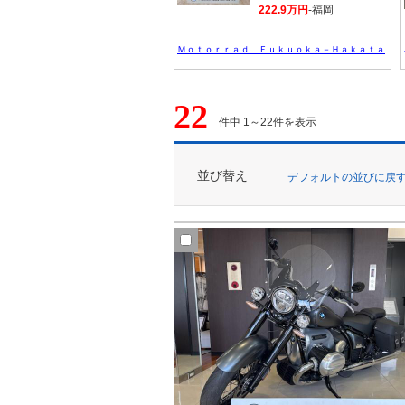
222.9万円
-福岡
Ｍｏｔｏｒｒａｄ Ｆｕｋｕｏｋａ－Ｈａｋａｔａ
22
件中 1～22件を表示
並び替え
デフォルトの並びに戻