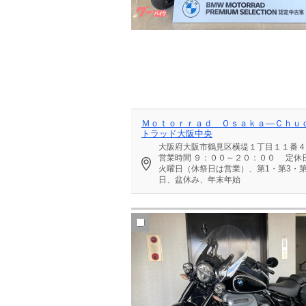
Ｍｏｔｏｒｒａｄ Ｏｓａｋａ―Ｃｈｕ
トラッド大阪中央
大阪府大阪市鶴見区横堤１丁目１１番４
営業時間
９：００～２０：００
定休
火曜日（休祭日は営業）、第1・第3・第
日、盆休み、年末年始