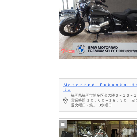
Ｍｏｔｏｒｒａｄ Ｆｕｋｕｏｋａ－Ｈ
ｔａ
福岡県福岡市博多区金の隈３－１３－１
営業時間
１０：００～１８：３０
定
週火曜日・第1、3水曜日