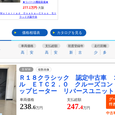
★リバース機能装備★
277.1万円
-大阪
Ｍｏｔｏｒｒａｄ Ｏｓａｋａ―Ｃｈｕｏ モト
ラッド大阪中央
価格相場表
カタログを見る
車両価格
支払総額
初度登録年
走行距離
す
高
安
高
安
新
古
少
多
ＢＭＷ
複数画像
Ｒ１８クラシック 認定中古車 
ル ＥＴＣ２．０ クルーズコン
ップヒーター リバースユニット
グ
車両価格
支払総額
付
238
247
.6
.4
万円
万円
中古