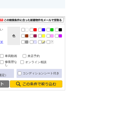
ない
色
択す
車両動画
来店予約
修復歴な
オンライン相談
し
コンディションシート付き
鑑定）