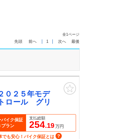
全1ページ
先頭
前へ
1
次へ
最後
お気に入り
２０２５年モデ
トロール グリ
支払総額
ーバイク保証
254
.19
きプラン
万円
車でも安心！バイク保証とは