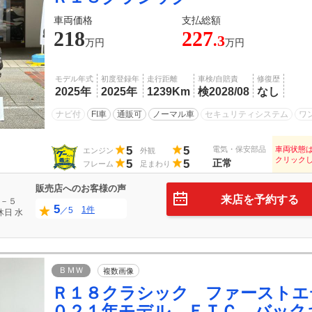
車両価格
支払総額
218
227
.3
万円
万円
モデル年式
初度登録年
走行距離
車検/自賠責
修復歴
2025年
2025年
1239Km
検2028/08
なし
ナビ付
FI車
通販可
ノーマル車
セキュリティシステム
ワ
5
5
電気・保安部品
車両状態
エンジン
外観
クリック
5
5
正常
フレーム
足まわり
販売店へのお客様の声
来店を予約する
－５
5
1件
／5
休日
水
ＢＭＷ
複数画像
Ｒ１８クラシック ファーストエ
０２１年モデル ＥＴＣ バック