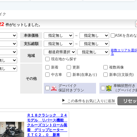
イク
22
件がヒットしました。
本体価格
～
ASKを含め
支払総額
～
複数エリアを選
る
地域
現在地から探す
新着
更新
複数画像
中古車
新車(在庫あり)
新車(注文販売)
その他
グーバイク
車輌状態付き
保証付きプラン
（グーバイク
この条件をお気に入りに追加
Ｒ１８クラシック ２４
モデル リバース機能
クルーズコントロール装
着 グリップヒーター
ＥＴＣ２．０ 新車