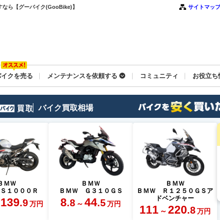
ら【グーバイク(GooBike)】
サイトマッ
バイクを売る
メンテナンスを依頼する
コミュニティ
お役立ち
バイク買取相場
ＢＭＷ
ＢＭＷ
ＢＭＷ
 Ｓ１０００Ｒ
ＢＭＷ Ｇ３１０ＧＳ
ＢＭＷ Ｒ１２５０ＧＳア
ドベンチャー
139
8
44
.9
.8
.5
～
万円
万円
111
220
.8
～
万円