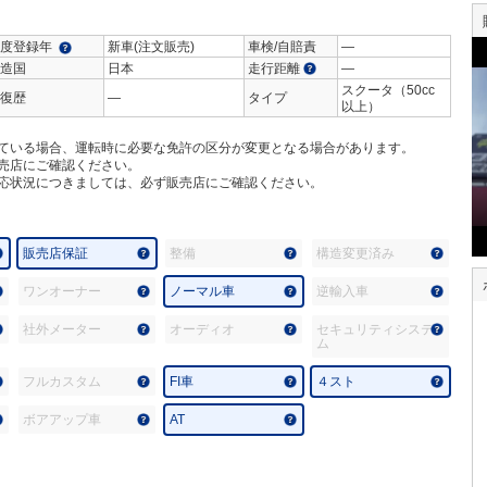
度登録年
新車(注文販売)
車検/自賠責
―
造国
日本
走行距離
―
スクータ（50cc
復歴
―
タイプ
以上）
ている場合、運転時に必要な免許の区分が変更となる場合があります。
売店にご確認ください。
応状況につきましては、必ず販売店にご確認ください。
販売店保証
整備
構造変更済み
ワンオーナー
ノーマル車
逆輸入車
社外メーター
オーディオ
セキュリティシステ
ム
フルカスタム
FI車
４スト
ボアアップ車
AT