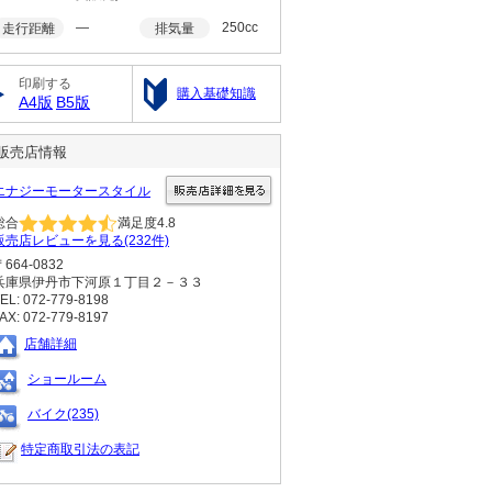
―
250cc
走行距離
排気量
印刷する
購入基礎知識
A4版
B5版
販売店情報
エナジーモータースタイル
総合
満足度
4.8
販売店レビューを見る(232件)
〒664-0832
兵庫県伊丹市下河原１丁目２－３３
EL: 072-779-8198
AX: 072-779-8197
店舗詳細
ショールーム
バイク(235)
特定商取引法の表記