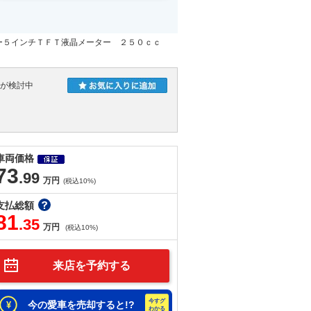
ー５インチＴＦＴ液晶メーター ２５０ｃｃ
人が検討中
車両価格
73
.99
万円
(税込10%)
支払総額
81
.35
万円
(税込10%)
来店を予約する
今の愛車を売却すると!?