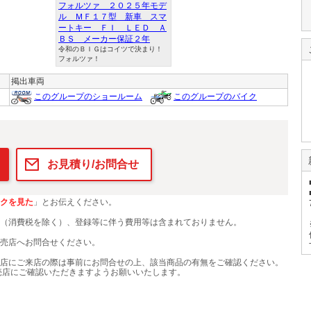
フォルツァ ２０２５年モデ
ル ＭＦ１７型 新車 スマ
ートキー ＦＩ ＬＥＤ Ａ
ＢＳ メーカー保証２年
令和のＢＩＧはコイツで決まり！
フォルツァ！
掲出車両
このグループのショールーム
このグループのバイク
お見積り/お問合せ
クを見た
」とお伝えください。
（消費税を除く）、登録等に伴う費用等は含まれておりません。
売店へお問合せください。
店にご来店の際は事前にお問合せの上、該当商品の有無をご確認ください。
売店にご確認いただきますようお願いいたします。