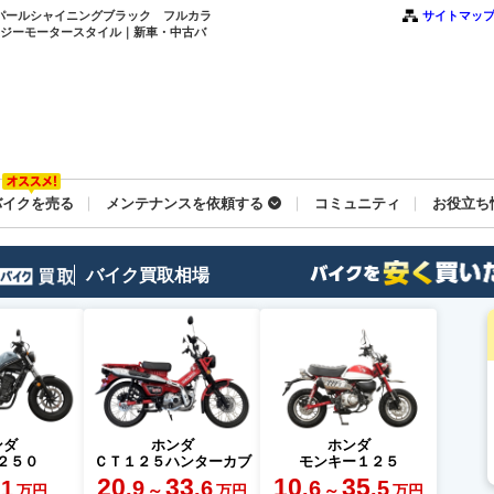
 パールシャイニングブラック フルカラ
サイトマッ
ナジーモータースタイル｜新車・中古バ
バイクを売る
メンテナンスを依頼する
コミュニティ
お役立ち
バイク買取相場
ンダ
ホンダ
ホンダ
２５０
ＣＴ１２５ハンターカブ
モンキー１２５
20
33
10
35
.1
.9
.6
.6
.5
～
～
万円
万円
万円