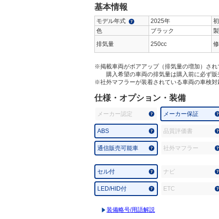
基本情報
モデル年式
2025年
初
色
ブラック
製
排気量
250cc
修
※掲載車両がボアアップ（排気量の増加）され
購入希望の車両の排気量は購入前に必ず販
※社外マフラーが装着されている車両の車検対
仕様・オプション・装備
メーカー認定
メーカー保証
ABS
品質評価書
通信販売可能車
社外マフラー
セル付
ナビ
LED/HID付
ETC
装備略号/用語解説