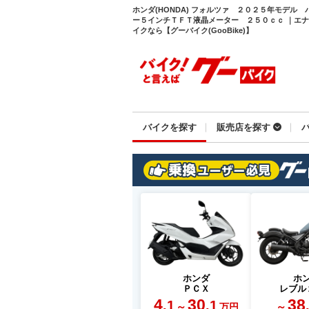
ホンダ(HONDA) フォルツァ ２０２５年モデル
ー５インチＴＦＴ液晶メーター ２５０ｃｃ ｜エ
イクなら【グーバイク(GooBike)】
バイクを探す
販売店を探す
ホンダ
ホ
ＰＣＸ
レブル
4
30
38
.1
.1
～
～
万円