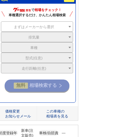
で
相場をチェック！
車種選択するだけ、かんたん相場検索
まずはメーカーから選択
排気量
車種
型式(任意)
走行距離(任意)
価格変更
この車種の
お知らせメール
相場表を見る
新車(注
初度登録年
車検/自賠責
―
文販売)