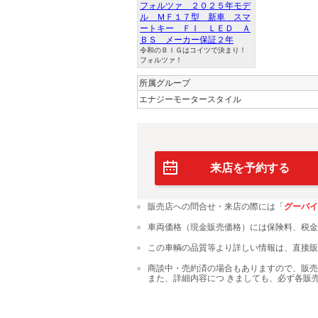
フォルツァ ２０２５年モデ
ル ＭＦ１７型 新車 スマ
ートキー ＦＩ ＬＥＤ Ａ
ＢＳ メーカー保証２年
令和のＢＩＧはコイツで決まり！
フォルツァ！
所属グループ
エナジーモータースタイル
来店を予約する
販売店への問合せ・来店の際には「
グーバイ
車両価格（現金販売価格）には保険料、税金
この車輌の品質等より詳しい情報は、直接販
商談中・売約済の場合もありますので、販売
また、詳細内容につ きましても、必ず各販