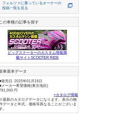
#フォルツァ 
ヶ浦のほしいも神
フォルツァ
に乗っているオーナーの
の中にあるレスト
#TMAX #バイク #
社へ

投稿一覧を見る
ランへ

ツーリング 
無料のステッカー
#YouTube #バイ
をいただき記念撮
パスタ
クが好きだ #スク
影
この車種の記事を探す
ーター #ビッグス
クーター 
ビッグスクーターのカスタム情報満
載サイトSCOOTER RIDE
新車基本データ
■発売日 2025年01月16日
■メーカー希望価格(東京地区)
781,000 円
>カタログ情報
※最新のカタログデータになります。表示の物
件データと年式、価格等異なることがございま
す。