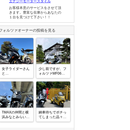
エナジーモータースタイル
お客様本意のサービスをさせて頂
きます。豊富な在庫からあなたの
１台を見つけて下さい！！
フォルツァ
オーナーの投稿を見る
女子ライダーさん
少し前ですが、フ
と

ォルツァMF06納
ランチツーリング
車後、初のツーリ
✨の巻

ングへ😊

兵庫の丹波篠山方
昨日のお話です
面へ慣らしも兼ね
が‥‥

て行ってきました
モトクルメンバー
😋
@162957 さんに
お誘いいただいて
TMAXの仲間と横
納車待ちでポチっ
2人でランチツー
浜みなとみらいへ
てしまった品々を
リング〜😃

ツーリングに行っ
取り付けして慣ら
てきました！

し運転のため阿字
熊野の筆の里工房