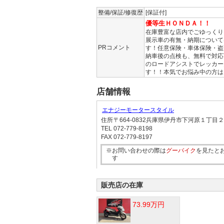
整備/保証/修復歴
[保証付]
優等生ＨＯＮＤＡ！！
在庫豊富な店内でごゆっくり
展示車の有無・納期について
PRコメント
す！任意保険・車体保険・盗
納車後の点検も、無料で対応
のロードアシストでレッカー
す！！本気でお悩み中の方は
店舗情報
エナジーモータースタイル
住所
〒664-0832兵庫県伊丹市下河原１丁目
TEL
072-779-8198
FAX
072-779-8197
※お問い合わせの際は
グーバイク
を見たと
す
販売店の在庫
73.99万円