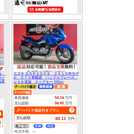
デル
スズキ ＧＳＲ２５０Ｓ ２０１５年モデ
ポー
ル ＥＴＣ車載器 ハンドルブレース
載器
ＵＳＢ電源 スペアキー 250cc
車両価格
50.19
万円
支払総額
56.95
万円
グーバイク保証付きプラン
支払総額
60.11
万円
円
年式不明 ―