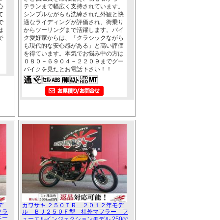
心
テランまで幅広く支持されています。
て
シンプルながらも洗練された外観と快
で
適なライディングが評価され、街乗り
は
からツーリングまで活躍します。バイ
で
ク愛好家からは、「クラシックながら
も現代的な安心感がある」と高い評価
を得ています。本気でお悩み中の方は
０８０－６９０４－２２０９までグー
バイクを見たとお電話下さい！！
デ
カワサキ ２５０ＴＲ ２０１２年モデ
フラ
ル ＢＪ２５０Ｆ型 社外マフラー フ
キー
ューエルインジェクションモデル 250cc