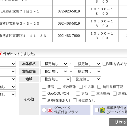
８：００
１０：００～１
八尾市新家町７丁目１－１
072-923-5819
８：００
１０：００～１
筑紫野市杉塚３－３－２０
092-408-5819
８：００
１０：００～１
市博多区東那珂１－１１－３３
092-483-7600
８：００
7
件がヒットしました。
本体価格
～
ASKを含め
支払総額
～
地域
新着
複数画像
中古車
無料見積可能
GooCOUPON
更新
車両動画
新車(
その他
新車(在庫あり)
修復歴なし
グーバイク
車輌状態付
保証付きプラン
(グーバイク鑑