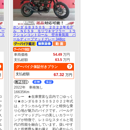
デル
ホンダ ＧＢ３５０Ｓ ２０２２年モデ
ュー
ル ＮＣ５９ モリワキマフラー トラ
４ス
クションコントロール 空冷単気筒 パ
ールディープマッドグレー 348cc
車両価格
54.49
万円
支払総額
63.5
万円
グーバイク保証付きプラン
支払総額
67.32
円
万円
2022年 車検無し
16635Km
ロ
グレー ★在庫豊富な店内でごゆっく
ー
り★ホンダＧＢ３５０Ｓ２０２２年式
ラ
は、クラシカルなデザインと軽快な乗
ド
り心地が魅力のバイクです。パールデ
久
ィープマッドグレーの美しいカラーリ
か
ングが特徴で、レトロなスタイルと現
ユ
代の性能を融合しています。扱いやす
ル
さと低燃費を兼ね備え、初心者からベ