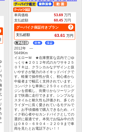
車両価格
53.69
万円
支払総額
60.45
万円
グーバイク保証付きプラン
支払総額
63.61
万円
円
2012年 ―
5649Km
イエローＭ ★在庫豊富な店内でごゆ
ゆ
っくり★２０１２年式のカワサキ２５
ト
０ＴＲは、クラシカルなデザインと扱
ジ
いやすさが魅力のネイキッドバイクで
的
す。軽量で操作性が良く、初心者から
カ
中級者まで幅広く支持されています。
備
コンパクトな車体に２５０ｃｃのエン
評
ジンを搭載し、街乗りからツーリング
広
まで快適に走行できます。シンプルな
ン
スタイルと耐久性も評価され、多くの
り
ライダーに長く愛されているモデルで
き
す。お手頃価格で購入できるため、バ
め
イク初心者やセカンドバイクとしての
８
選択に最適です。本気でお悩み中の方
ー
は０８０－６９０４－２２０９まで車
両を見たとお電話下さい！！