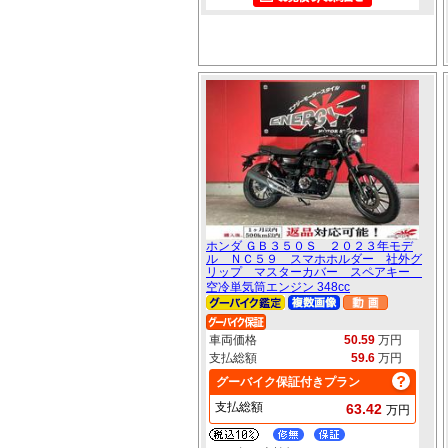
ホンダ ＧＢ３５０Ｓ ２０２３年モデ
ル ＮＣ５９ スマホホルダー 社外グ
リップ マスターカバー スペアキー
空冷単気筒エンジン 348cc
車両価格
50.59
万円
支払総額
59.6
万円
グーバイク保証付きプラン
支払総額
63.42
万円