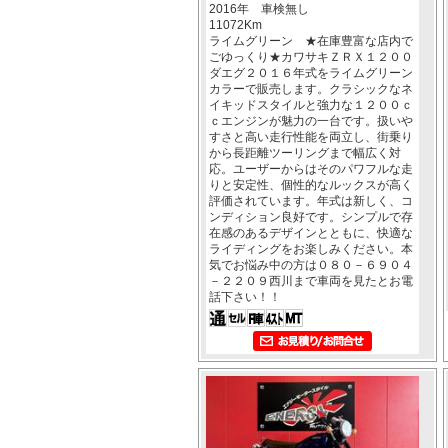
2016年 車検無し
11072Km
ライムグリーン ★在庫豊富な店内で
ごゆっくり★カワサキＺＲＸ１２００
ダエグ２０１６年式をライムグリーン
カラーで販売します。クラシックなネ
イキッドスタイルと強力な１２００ｃ
ｃエンジンが魅力の一台です。扱いや
すさと高い走行性能を両立し、街乗り
から長距離ツーリングまで幅広く対
応。ユーザーからはそのパワフルな走
りと安定性、個性的なルックスが高く
評価されています。年式は新しく、コ
ンディション良好です。シンプルで存
在感のあるデザインとともに、快適な
ライディングをお楽しみください。本
気でお悩み中の方は０８０－６９０４
－２２０９西川まで車両を見たとお電
話下さい！！