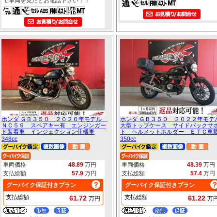
で車両を見たとお電話下さい！！
ホンダ ＧＢ３５０ ２０２６年モデル
ホンダ ＧＢ３５０ ２０２２年モ
ＮＣ５９ スペアキー有 エンジンガー
大型トップケース サイドバックサ
ド装着車 インジェクション仕様車
ト ヘルメットホルダー ＥＴＣ車
348cc
350cc
車両価格
48.89
万円
車両価格
48.39
万円
支払総額
57.9
万円
支払総額
57.4
万円
グーバイク保証付きプラン
グーバイク保証付きプラン
支払総額
支払総額
61.72
61.22
万円
万