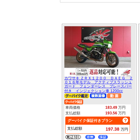
カワサキ ＺＲＸ１２００ ＤＡＥＧ ２
０１６年モデル アクティブスラッシュ
ガード フェンダーレス ブレースバー
付き インジェクション車 1200cc
車両価格
183.49
万円
支払総額
193.56
万円
グーバイク保証付きプラン
支払総額
197.38
万円