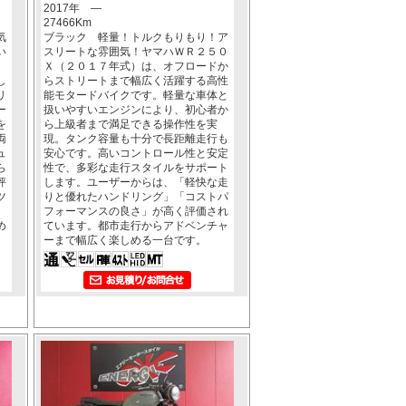
2017年 ―
27466Km
気
ブラック 軽量！トルクもりもり！ア
い
スリートな雰囲気！ヤマハＷＲ２５０
ｂ
Ｘ（２０１７年式）は、オフロードか
し
らストリートまで幅広く活躍する高性
リ
能モタードバイクです。軽量な車体と
ー
扱いやすいエンジンにより、初心者か
を
ら上級者まで満足できる操作性を実
両
現。タンク容量も十分で長距離走行も
ュ
安心です。高いコントロール性と安定
ら
性で、多彩な走行スタイルをサポート
評
します。ユーザーからは、「軽快な走
ツ
りと優れたハンドリング」「コストパ
フォーマンスの良さ」が高く評価され
め
ています。都市走行からアドベンチャ
ーまで幅広く楽しめる一台です。