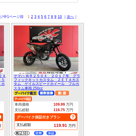
ージ中1ページ目
1
2
3
4
5
6
7
8
9
10
｜
次へ
｜
２４
ヤマハ ＷＲ２５０Ｘ ２０１７年 グラ
４５
フィックキットカスタム ＺＥＴＡカス
トホ
タム ゲイルスピードホイール フルカ
スタム車両 250cc
車両価格
109.99
万円
支払総額
116.75
万円
グーバイク保証付きプラン
支払総額
119.91
円
万円