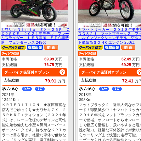
カワサキ Ｎｉｎｊａ ＺＸ－２５Ｒ Ｚ
ヤマハ トリッカー ２０１８年モ
Ｘ２５０Ｅ ２０２１年モデル フレー
ＤＧ３２Ｊ マットブラック２ フ
ムスライダー ＵＳＢ電源 ＥＴＣ車載
エルインジェクションモデル 空冷
器 フェンダーレス 249cc
ト単気筒ＳＯＨＣエンジン 250cc
車両価格
69.99
万円
車両価格
62.49
万円
支払総額
76.75
万円
支払総額
69.25
万円
グーバイク保証付きプラン
グーバイク保証付きプラン
支払総額
支払総額
79.91
72.41
万円
万
2021年 ―
2018年 ―
13441Km
398Km
ＫＲＴＥＤＩＴＩＯＮ ★在庫豊富な
マットブラック２ 近年人気なオフ
店内でごゆっくり★カワサキＺＸ－２
ード！球数減少中！ヤマハトリッカ
５ＲＫＲＴエディション（２０２１年
２０１８年式をマットブラック２カ
式）は、レース仕様のデザインと高性
ーで登場。オフロードからオンロー
能を兼ね備えた小型４気筒スーパース
まで幅広く活躍し、扱いやすさと耐
ポーツバイクです。鮮やかなＫＲＴカ
性が魅力。軽量な車体設計で街乗り
ラーは目を引き、軽量な車体で俊敏な
らツーリングまで快適に走行可能。
ハンドリングを実現。電子制御システ
ーザーからはその多用途性とシンプ