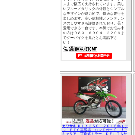
ンまで幅広く支持されています。美し
いブルーメタリックの外観とシンプル
なデザインが魅力的で、快適な走行を
楽しめます。高い信頼性とメンテナン
スのしやすさも評価されており、長く
愛用できる一台です。本気でお悩み中
の方は０８０－６９０４－２２０９ま
でグーバイクを見たとお電話下さ
い！！
カワサキ ＫＬＸ２５０ ２０１６年モデ
ル ＥＴＣ車載器 ハンドガード リア
キャリア 可倒式ミラー ＤＥＬＴＡサ