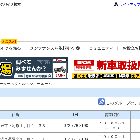
イクバイク検索
サイトマッ
バイクを売る
メンテナンスを依頼する
コミュニティ
お役立ち
モータースタイルのショールーム
｜
このグループのシ
住所
TEL
営業時間
１０：００～１
伊丹市下河原１丁目２－３３
072-779-8198
８：００
１０：００～１
伊丹市昆陽北１丁目５－１１
072-777-8193