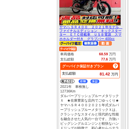
ヤマハ ＳＲ４００ ２０２１年モデル
ファイナルエディション キックスター
ター ＥＴＣ搭載車 ＵＳＢ電源 スマ
ホホルダー付き グラブバー 400cc
車両価格
68.59
万円
支払総額
77.6
万円
グーバイク保証付きプラン
支払総額
81.42
万円
2021年 車検無し
12736Km
ダルパープリッシュブルーメタリック
Ｘ ★在庫豊富な店内でごゆっくり★
ヤマハＳＲ４００２０２１年式ダルパ
ープリッシュブルーメタリックＸは、
クラシックなスタイルと現代的な性能
を融合させた人気の一台です。力強い
ビッグシングルエンジンと軽快なハン
ドリングが特徴で、初心者からベテラ