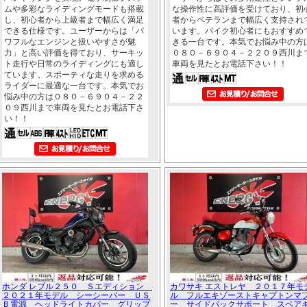
ムや多彩なライディングモードも搭載
な操作性に高評価を受けており、初
し、初心者から上級者まで幅広く満足
者からベテランまで幅広く支持され
できる仕様です。ユーザーからは「パ
います。バイク初心者にもおすすめ
ワフルなエンジンと扱いやすさが魅
きる一台です。本気でお悩み中の方
力」と高い評価を得ており、サーキッ
０８０－６９０４－２２０９西川ま
ト走行や日常のライディングにも適し
車両を見たとお電話下さい！！
ています。スポーティな走りを求める
ライダーに最適な一台です。本気でお
悩み中の方は０８０－６９０４－２２
０９西川まで車両を見たとお電話下さ
い！！
ホンダ レブル２５０ Ｓエディション
カワサキ エストレヤ ２０１７年モ
２０２１年モデル シーシーバー ＵＳ
ル フルエキゾーストキャプトンマ
Ｂ電源 ヘッドライトカバー グリップ
ー サイドバックサポート スペア