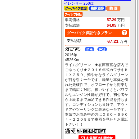
イレンサー 250cc
車両価格
57.29
万円
支払総額
64.05
万円
グーバイク保証付きプラン
支払総額
67.21
万円
2016年 ―
4526Km
ライムグリーン ★在庫豊富な店内で
ごゆっくり★２０１６年式カワサキＫ
ＬＸ２５０、鮮やかなライムグリーン
が目を引く一台です。軽量な車体と優
れた走破性で、オフロードから街乗り
まで幅広く対応。扱いやすさとパワフ
ルなエンジン性能が好評で、初心者か
ら上級者まで満足できる性能を持ちま
す。コンディションも良好で、アウト
ドアやツーリングに最適な一台です。
本気でお悩み中の方は０８０－６９０
４－２２０９まで車両を見たとお電話
下さい！！