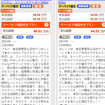
カスタム エンジンスライダー 249cc
250cc
車両価格
56.59
万円
車両価格
54.59
万円
支払総額
63.35
万円
支払総額
61.35
万円
グーバイク保証付きプラン
グーバイク保証付きプラン
支払総額
支払総額
66.51
64.51
万円
万
2021年 ―
2017年 ―
11914Km
11456Km
ブルー ★在庫豊富な店内でごゆっく
オレンジＭ ★在庫豊富な店内でご
り★ホンダのレブル２５０（２０２１
っくり★２０１７年式カワサキエス
年式）は、コンパクトながらパワフル
レヤは、キャンディバーントオレン
で扱いやすいスタイルが魅力。クラシ
とパールクリスタルホワイトの個性
カルなデザインとモダンな走りを両立
なカラーリングが魅力です。クラシ
し、初心者から経験者まで幅広く支持
ルなデザインに実用的な性能を兼ね
されています。低燃費と快適な乗り心
え、軽快な乗り心地と扱いやすさが
地で、街乗りや週末のツーリングに最
判です。初心者からベテランまで幅
適。シンプルながら洗練された外観と
く支持されており、街乗りやツーリ
軽快なハンドリングが好評です。安全
グに最適な一台です。上質な仕上が
性の高いＡＢＳ標準装備で、安心して
とシンプルな操作性で、長く愛用で
ライディングを楽しめます。長く愛用
るバイクです。この機会にぜひお求
できる信頼性と魅力を持つ一台をぜひ
ください。本気でお悩み中の方は０
お求めください。本気でお悩み中の方
０－６９０４－２２０９西川までグ
は０８０－６９０４－２２０９西川ま
バイクを見たとお電話下さい！！