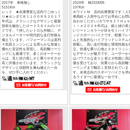
2017年 車検無し
2024年 検2028/06
5151Km
107Km
レッド ★在庫豊富な店内でごゆっく
ホワイトＭ 店内在庫豊富です！人
り★ホンダＣＢ１１００ＲＳ２０１７
車両続々入荷中なのでお早めにお問
年式は、クラシックなデザインと最新
合わせください♪カワサキＺ７Ｈｙ
技術を融合したロードスタイルのバイ
ｒｉｄ２０２４年式は、銀と緑の美
クです。？持したレトロな外観に、デ
いツートンカラーが目を引くハイブ
ジタルメーターや現代的な走行性能を
ッドスポーツバイクです。軽量フレ
備えています。パフォーマンスは直列
ムと先進的なハイブリッドシステム
４気筒エンジンによる滑らかな加速と
搭載し、高い走行性能と環境性能を
優れた安定性を実現し、長距離ツーリ
立。快適な乗り心地とスタイリッシ
ングにも最適です。多くのオーナーか
なデザインが魅力です。ユーザーか
らは、見た目の美しさと乗りやすさが
はパワフルな走りと省エネ性能に高
高く評価されています。クラシックな
価を受けており、街乗りから長距離
デザインと信頼性を兼ね備えた一台
ーリングまで幅広く支持されていま
を、ぜひ手に入れてください。
す。未来志向のスポーツバイクを求
るライダーに最適な一台です。