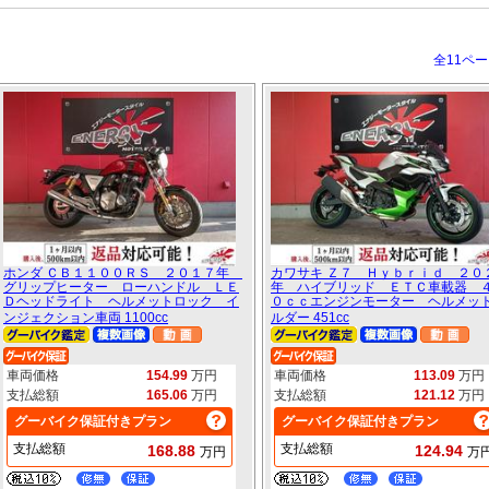
全11ペ
ホンダ ＣＢ１１００ＲＳ ２０１７年
カワサキ Ｚ７ Ｈｙｂｒｉｄ ２０
グリップヒーター ローハンドル ＬＥ
年 ハイブリッド ＥＴＣ車載器 
Ｄヘッドライト ヘルメットロック イ
０ｃｃエンジンモーター ヘルメッ
ンジェクション車両 1100cc
ルダー 451cc
車両価格
154.99
万円
車両価格
113.09
万円
支払総額
165.06
万円
支払総額
121.12
万円
グーバイク保証付きプラン
グーバイク保証付きプラン
支払総額
支払総額
168.88
124.94
万円
万