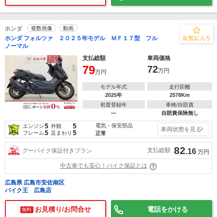
ホンダ
複数画像
動画
ホンダ フォルツァ ２０２５年モデル ＭＦ１７型 フル
ノーマル
支払総額
車両価格
79
72
万円
万円
モデル年式
走行距離
2025年
2578Km
初度登録年
車検/自賠責
―
自賠責保険無し
5
5
電気・保安部品
エンジン
外観
車両状態を見る
5
5
フレーム
足まわり
正常
82
支払総額
グーバイク保証付きプラン
.16
万円
中古車でも安心！バイク保証とは
広島県 広島市安佐南区
バイク王 広島店
お見積り/お問合せ
電話をかける
無料