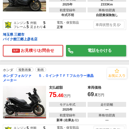
2025年
2333Km
初度登録年
車検/自賠責
年式不明
自賠責保険無し
5
5
電気・保安部品
エンジン
外観
車両状態を見る
5
4
フレーム
足まわり
正常
埼玉県 三郷市
バイク館三郷上彦名店
お見積り/お問合せ
電話をかける
無料
ホンダ
複数画像
動画
ホンダ フォルツァ ５．０インチＴＦＴフルカラー液晶
メーター
支払総額
車両価格
75
69
.46
.8
万円
万円
モデル年式
走行距離
2025年
―
初度登録年
車検/自賠責
新車 (在庫あり)
―
S
S
電気・保安部品
エンジン
外観