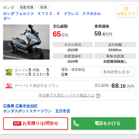
ホンダ
複数画像
動画
ホンダ フォルツァ ＥＴＣ２．０ ドラレコ スマホホル
ダー
支払総額
車両価格
65
59
.4
万円
万円
モデル年式
走行距離
2023年
6330Km
初度登録年
車検/自賠責
2024年
自賠責保険無し
5
5
電気・保安部品
エンジン
外観
車両状態を見る
5
5
フレーム
足まわり
正常
68
支払総額
グーバイク保証付きプラン
.16
万円
中古車でも安心！バイク保証とは
広島県 広島市佐伯区
ホンダスポットステージワン 五日市店
お見積り/お問合せ
電話をかける
無料