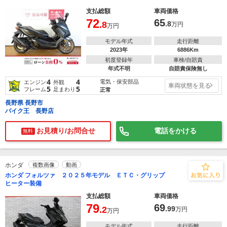
支払総額
車両価格
72
65
.8
.8
万円
万円
モデル年式
走行距離
2023年
6886Km
初度登録年
車検/自賠責
年式不明
自賠責保険無し
4
4
電気・保安部品
エンジン
外観
車両状態を見る
5
5
フレーム
足まわり
正常
長野県 長野市
バイク王 長野店
お見積り/お問合せ
電話をかける
無料
ホンダ
複数画像
動画
ホンダ フォルツァ ２０２５年モデル ＥＴＣ・グリップ
ヒーター装備
支払総額
車両価格
79
69
.2
.99
万円
万円
モデル年式
走行距離