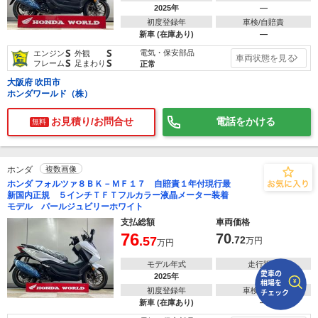
2025年
―
初度登録年
車検/自賠責
で
相場をチェック！
新車 (在庫あり)
―
車種選択するだけ、かんたん相場検索
S
S
電気・保安部品
エンジン
外観
車両状態を見る
S
S
フレーム
足まわり
正常
まずはメーカーを選択する
大阪府 吹田市
ホンダワールド（株）
排気量
お見積り/お問合せ
電話をかける
無料
車種
型式(任意)
ホンダ
複数画像
ホンダ フォルツァ８ＢＫ－ＭＦ１７ 自賠責１年付現行最
走行距離(任意)
新国内正規 ５インチＴＦＴフルカラー液晶メーター装着
モデル パールジュビリーホワイト
支払総額
車両価格
76
70
.57
.72
万円
万円
モデル年式
走行距離
2025年
―
初度登録年
車検/自賠責
新車 (在庫あり)
―