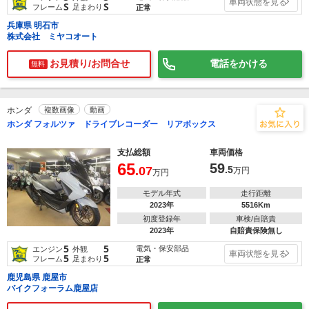
車両状態を見る
S
S
フレーム
足まわり
正常
兵庫県 明石市
株式会社 ミヤコオート
お見積り/お問合せ
電話をかける
無料
ホンダ
複数画像
動画
ホンダ フォルツァ ドライブレコーダー リアボックス
支払総額
車両価格
65
59
.07
.5
万円
万円
モデル年式
走行距離
2023年
5516Km
初度登録年
車検/自賠責
2023年
自賠責保険無し
5
5
電気・保安部品
エンジン
外観
車両状態を見る
5
5
フレーム
足まわり
正常
鹿児島県 鹿屋市
バイクフォーラム鹿屋店