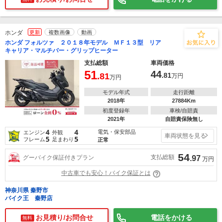
ホンダ
更新
複数画像
動画
ホンダ フォルツァ ２０１８年モデル ＭＦ１３型 リア
キャリア・マルチバー・グリップヒーター
支払総額
車両価格
51
44
.81
.81
万円
万円
モデル年式
走行距離
2018年
27884Km
初度登録年
車検/自賠責
2021年
自賠責保険無し
4
4
電気・保安部品
エンジン
外観
車両状態を見る
5
5
フレーム
足まわり
正常
54
支払総額
グーバイク保証付きプラン
.97
万円
中古車でも安心！バイク保証とは
神奈川県 秦野市
バイク王 秦野店
お見積り/お問合せ
電話をかける
無料