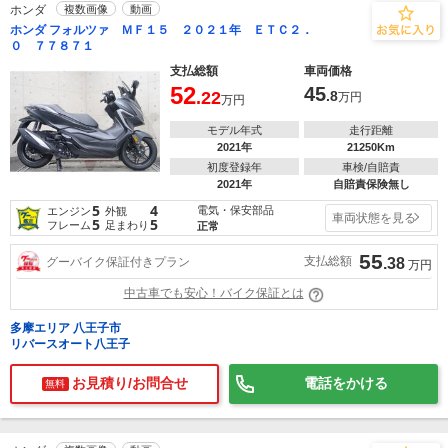
ホンダ
複数画像
動画
ホンダ フォルツァ ＭＦ１５ ２０２１年 ＥＴＣ２．
０ ７７８７１
支払総額
車両価格
52
45
.22
.8
万円
万円
モデル年式
走行距離
2021年
21250Km
初度登録年
車検/自賠責
2021年
自賠責保険無し
5
4
電気・保安部品
エンジン
外観
車両状態を見る
5
5
フレーム
足まわり
正常
55
支払総額
グーバイク保証付きプラン
.38
万円
中古車でも安心！バイク保証とは
多摩エリア 八王子市
リバースオート八王子
お見積り/お問合せ
電話をかける
無料