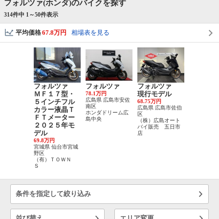
フォルツァ(ホンダ)のバイクを探す
314件中 1～
50
件表示
平均価格
67.8万円
相場表を見る
フォルツァ
フォルツァ
フォルツァ
フォル
ＭＦ１７型・
78.1万円
現行モデル
２０２５
広島県 広島市安佐
５インチフル
68.75万円
デル
南区
広島県 広島市佐伯
カラー液晶Ｔ
78.1万円
ホンダドリーム広
区
愛媛県 松山
ＦＴメーター
島中央
（株）広島オート
ホンダドリ
２０２５年モ
バイ販売 五日市
山
デル
店
69.8万円
宮城県 仙台市宮城
野区
（有）ＴＯＷＮ
Ｓ
条件を指定して絞り込み
並び替え
エリア変更