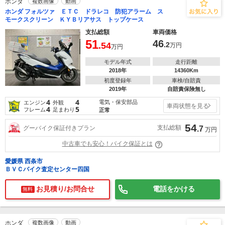
ホンダ
複数画像
動画
ホンダ フォルツァ ＥＴＣ ドラレコ 防犯アラーム ス
モークスクリーン ＫＹＢリアサス トップケース
支払総額
車両価格
51
46
.54
.2
万円
万円
モデル年式
走行距離
2018年
14360Km
初度登録年
車検/自賠責
2019年
自賠責保険無し
4
4
電気・保安部品
エンジン
外観
車両状態を見る
4
5
フレーム
足まわり
正常
54
支払総額
グーバイク保証付きプラン
.7
万円
中古車でも安心！バイク保証とは
愛媛県 西条市
ＢＶＣバイク査定センター四国
お見積り/お問合せ
電話をかける
無料
ホンダ
複数画像
動画