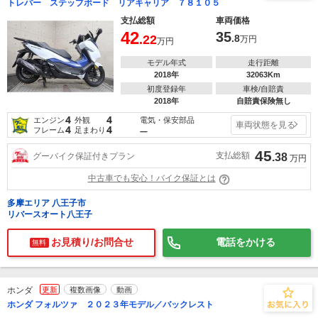
トレバー ステップボード リアキャリア ７８１０５
支払総額
車両価格
42
35
.22
.8
万円
万円
モデル年式
走行距離
2018年
32063Km
初度登録年
車検/自賠責
2018年
自賠責保険無し
4
4
電気・保安部品
エンジン
外観
車両状態を見る
4
4
フレーム
足まわり
―
45
支払総額
グーバイク保証付きプラン
.38
万円
中古車でも安心！バイク保証とは
多摩エリア 八王子市
リバースオート八王子
お見積り/お問合せ
電話をかける
無料
ホンダ
更新
複数画像
動画
ホンダ フォルツァ ２０２３年モデル／バックレスト