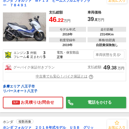
ホンダ フォルツァ ＭＦ１３ ビームスフルエキマフラ
ー ７８４９１
支払総額
車両価格
46
39
.22
.8
万円
万円
モデル年式
走行距離
2018年
23149Km
初度登録年
車検/自賠責
2019年
自賠責保険無し
3
3
電気・保安部品
エンジン
外観
車両状態を見る
4
5
フレーム
足まわり
正常
49
支払総額
グーバイク保証付きプラン
.38
万円
中古車でも安心！バイク保証とは
多摩エリア 八王子市
リバースオート八王子
お見積り/お問合せ
電話をかける
無料
ホンダ
複数画像
ホンダ フォルツァ ２０１８年式モデル ＵＳＢ グリッ