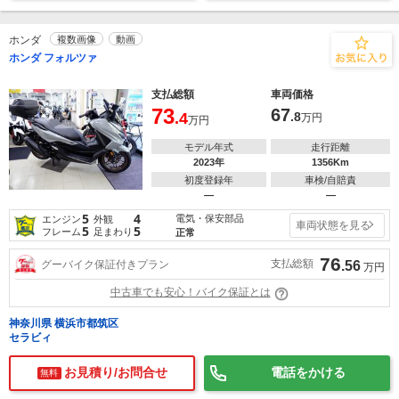
ホンダ
複数画像
動画
ホンダ フォルツァ
支払総額
車両価格
73
67
.4
.8
万円
万円
モデル年式
走行距離
2023年
1356Km
初度登録年
車検/自賠責
―
―
5
4
電気・保安部品
エンジン
外観
車両状態を見る
5
5
フレーム
足まわり
正常
76
支払総額
グーバイク保証付きプラン
.56
万円
中古車でも安心！バイク保証とは
神奈川県 横浜市都筑区
セラビィ
お見積り/お問合せ
電話をかける
無料