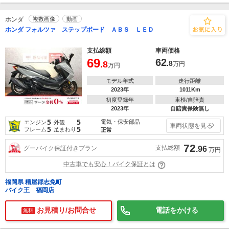
ホンダ
複数画像
動画
ホンダ フォルツァ ステップボード ＡＢＳ ＬＥＤ
支払総額
車両価格
69
62
.8
.8
万円
万円
モデル年式
走行距離
2023年
1011Km
初度登録年
車検/自賠責
2023年
自賠責保険無し
5
5
電気・保安部品
エンジン
外観
車両状態を見る
5
5
フレーム
足まわり
正常
72
支払総額
グーバイク保証付きプラン
.96
万円
中古車でも安心！バイク保証とは
福岡県 糟屋郡志免町
バイク王 福岡店
お見積り/お問合せ
電話をかける
無料