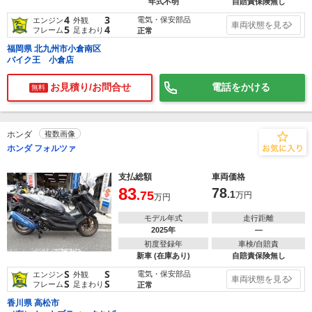
年式不明
自賠責保険無し
4
3
電気・保安部品
エンジン
外観
車両状態を見る
5
4
フレーム
足まわり
正常
福岡県 北九州市小倉南区
バイク王 小倉店
お見積り/お問合せ
電話をかける
無料
ホンダ
複数画像
ホンダ フォルツァ
支払総額
車両価格
83
78
.75
.1
万円
万円
モデル年式
走行距離
2025年
―
初度登録年
車検/自賠責
新車 (在庫あり)
自賠責保険無し
S
S
電気・保安部品
エンジン
外観
車両状態を見る
S
S
フレーム
足まわり
正常
香川県 高松市