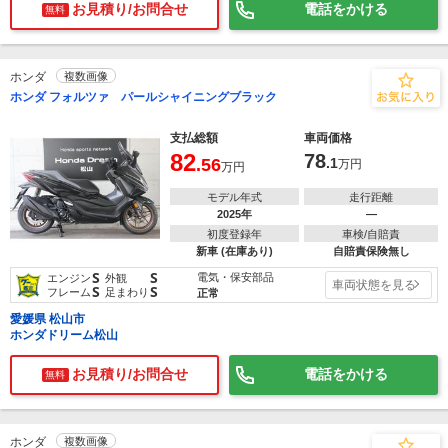
お見積り/お問合せ
電話をかける
無料
ホンダ
複数画像
ホンダ フォルツァ パールシャイニングブラック
支払総額
車両価格
82
78
.56
.1
万円
万円
モデル年式
走行距離
2025年
―
初度登録年
車検/自賠責
新車 (在庫あり)
自賠責保険無し
S
S
電気・保安部品
エンジン
外観
車両状態を見る
S
S
フレーム
足まわり
正常
愛媛県 松山市
ホンダドリーム松山
お見積り/お問合せ
電話をかける
無料
ホンダ
複数画像