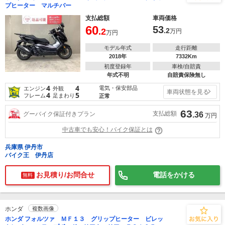
プヒーター マルチバー
支払総額
車両価格
60
53
.2
.2
万円
万円
モデル年式
走行距離
2018年
7332Km
初度登録年
車検/自賠責
年式不明
自賠責保険無し
4
4
電気・保安部品
エンジン
外観
車両状態を見る
4
5
フレーム
足まわり
正常
63
支払総額
グーバイク保証付きプラン
.36
万円
中古車でも安心！バイク保証とは
兵庫県 伊丹市
バイク王 伊丹店
お見積り/お問合せ
電話をかける
無料
ホンダ
複数画像
ホンダ フォルツァ ＭＦ１３ グリップヒーター ビレッ