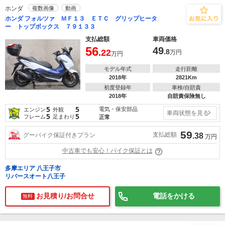
ホンダ
複数画像
動画
ホンダ フォルツァ ＭＦ１３ ＥＴＣ グリップヒータ
ー トップボックス ７９１３３
支払総額
車両価格
56
49
.22
.8
万円
万円
モデル年式
走行距離
2018年
2821Km
初度登録年
車検/自賠責
2018年
自賠責保険無し
5
5
電気・保安部品
エンジン
外観
車両状態を見る
5
5
フレーム
足まわり
正常
59
支払総額
グーバイク保証付きプラン
.38
万円
中古車でも安心！バイク保証とは
多摩エリア 八王子市
リバースオート八王子
お見積り/お問合せ
電話をかける
無料