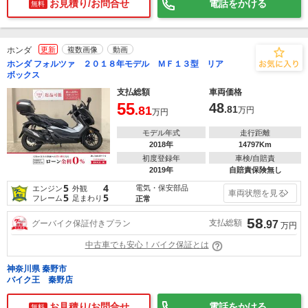
お見積り/お問合せ
電話をかける
無料
ホンダ
更新
複数画像
動画
ホンダ フォルツァ ２０１８年モデル ＭＦ１３型 リア
ボックス
支払総額
車両価格
55
48
.81
.81
万円
万円
モデル年式
走行距離
2018年
14797Km
初度登録年
車検/自賠責
2019年
自賠責保険無し
5
4
電気・保安部品
エンジン
外観
車両状態を見る
5
5
フレーム
足まわり
正常
58
支払総額
グーバイク保証付きプラン
.97
万円
中古車でも安心！バイク保証とは
神奈川県 秦野市
バイク王 秦野店
お見積り/お問合せ
電話をかける
無料