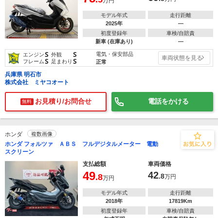
万円
モデル年式
走行距離
2025年
―
初度登録年
車検/自賠責
新車 (在庫あり)
―
S
S
電気・保安部品
エンジン
外観
車両状態を見る
S
S
フレーム
足まわり
正常
兵庫県 明石市
株式会社 ミヤコオート
お見積り/お問合せ
電話をかける
無料
ホンダ
複数画像
ホンダ フォルツァ ＡＢＳ フルデジタルメーター 電動
スクリーン
支払総額
車両価格
49
42
.8
.8
万円
万円
モデル年式
走行距離
2018年
17819Km
初度登録年
車検/自賠責