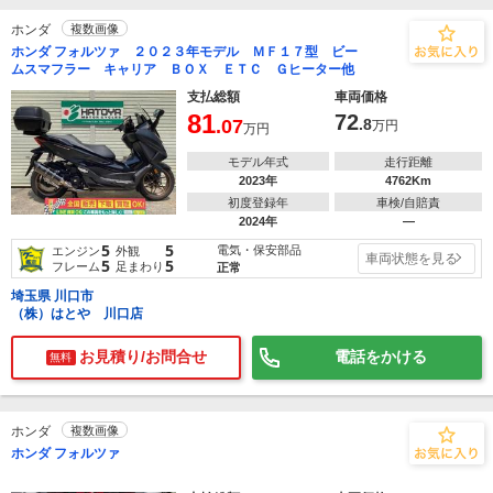
ホンダ
複数画像
ホンダ フォルツァ ２０２３年モデル ＭＦ１７型 ビー
ムスマフラー キャリア ＢＯＸ ＥＴＣ Ｇヒーター他
支払総額
車両価格
81
72
.07
.8
万円
万円
モデル年式
走行距離
2023年
4762Km
初度登録年
車検/自賠責
2024年
―
5
5
電気・保安部品
エンジン
外観
車両状態を見る
5
5
フレーム
足まわり
正常
埼玉県 川口市
（株）はとや 川口店
お見積り/お問合せ
電話をかける
無料
ホンダ
複数画像
ホンダ フォルツァ