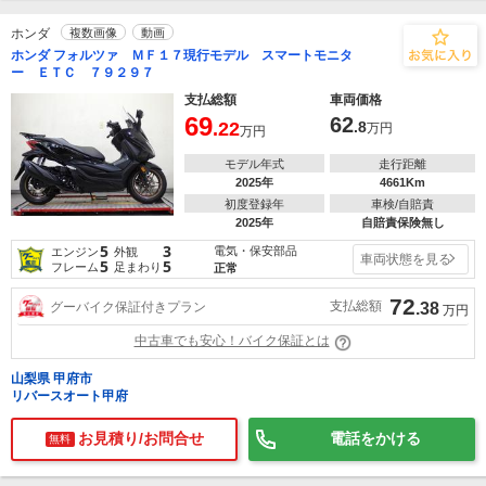
ホンダ
複数画像
動画
ホンダ フォルツァ ＭＦ１７現行モデル スマートモニタ
ー ＥＴＣ ７９２９７
支払総額
車両価格
69
62
.22
.8
万円
万円
モデル年式
走行距離
2025年
4661Km
初度登録年
車検/自賠責
2025年
自賠責保険無し
5
3
電気・保安部品
エンジン
外観
車両状態を見る
5
5
フレーム
足まわり
正常
72
支払総額
グーバイク保証付きプラン
.38
万円
中古車でも安心！バイク保証とは
山梨県 甲府市
リバースオート甲府
お見積り/お問合せ
電話をかける
無料