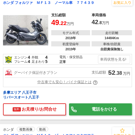
ホンダ フォルツァ ＭＦ１３ ノーマル車 ７７４３９
支払総額
車両価格
49
42
.22
.8
万円
万円
モデル年式
走行距離
2018年
14484Km
初度登録年
車検/自賠責
2019年
自賠責保険無し
4
4
電気・保安部品
エンジン
外観
車両状態を見る
4
5
フレーム
足まわり
正常
52
支払総額
グーバイク保証付きプラン
.38
万円
中古車でも安心！バイク保証とは
多摩エリア 八王子市
リバースオート八王子
お見積り/お問合せ
電話をかける
無料
ホンダ
複数画像
動画