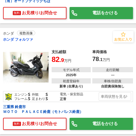
（有）オートブティックちば
お見積り/お問合せ
電話をかける
無料
ホンダ
複数画像
ホンダ フォルツァ
支払総額
車両価格
82
78
.9
.1
万円
万円
モデル年式
走行距離
2025年
―
初度登録年
車検/自賠責
新車 (在庫あり)
自賠責保険無し
S
S
電気・保安部品
エンジン
外観
車両状態を見る
S
S
フレーム
足まわり
正常
三重県 鈴鹿市
ＭＯＴＯ ＰＡＬＡＣＥ鈴鹿（モトパレス鈴鹿）
お見積り/お問合せ
電話をかける
無料