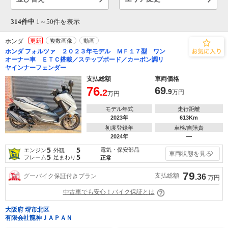
314件中
1～
50
件を表示
ホンダ
更新
複数画像
動画
ホンダ フォルツァ ２０２３年モデル ＭＦ１７型 ワン
オーナー車 ＥＴＣ搭載／ステップボード／カーボン調リ
ヤインナーフェンダー
支払総額
車両価格
76
69
.2
.9
万円
万円
モデル年式
走行距離
2023年
613Km
初度登録年
車検/自賠責
2024年
―
5
5
電気・保安部品
エンジン
外観
車両状態を見る
5
5
フレーム
足まわり
正常
79
支払総額
グーバイク保証付きプラン
.36
万円
中古車でも安心！バイク保証とは
大阪府 堺市北区
有限会社龍神ＪＡＰＡＮ