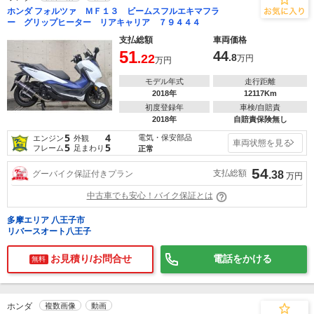
ホンダ フォルツァ ＭＦ１３ ビームスフルエキマフラ
ー グリップヒーター リアキャリア ７９４４４
支払総額
車両価格
51
44
.22
.8
万円
万円
モデル年式
走行距離
2018年
12117Km
初度登録年
車検/自賠責
2018年
自賠責保険無し
5
4
電気・保安部品
エンジン
外観
車両状態を見る
5
5
フレーム
足まわり
正常
54
支払総額
グーバイク保証付きプラン
.38
万円
中古車でも安心！バイク保証とは
多摩エリア 八王子市
リバースオート八王子
お見積り/お問合せ
電話をかける
無料
ホンダ
複数画像
動画