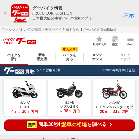
グーバイク情報
PROTO CORPORATION
表示
日本最大級の中古バイク検索アプリ
フォルツァ(ホンダ)の新車・中古バイクを探すなら【グーバイク(GooBike)】
バイクを
新車
バイクを
メンテ
コミュ
探す
販売店
売る
ナンス
ニティ
バイク買取相場
※2026年8月10日更新
ホンダ
ホンダ
ホンダ
レブル２５０
ＰＣＸ
ＣＴ１２５ハンターカブ
38
4
30
万円
20
33
.1
万円
万円
.1
.1
～
.9
.6
～
～
簡単30秒!
愛車
相場
を調べる
の
無料