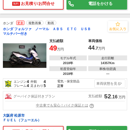
お見積り/お問合せ
電話をかける
無料
ホンダ
更新
複数画像
動画
ホンダ フォルツァ ノーマル ＡＢＳ ＥＴＣ ＵＳＢ
マルチバー付き
支払総額
車両価格
49
44
.7
万円
万円
モデル年式
走行距離
2018年
14357Km
初度登録年
車検/自賠責
2018年
―
4
4
電気・保安部品
エンジン
外観
車両状態を見る
4
5
フレーム
足まわり
正常
52
支払総額
グーバイク保証付きプラン
.16
万円
中古車でも安心！バイク保証とは
大阪府 松原市
ＦＵＥＬ（フューエル）