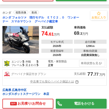
ホンダ
複数画像
動画
ホンダ フォルツァ 現行モデル ＥＴＣ２．０ ワンオー
ナー スマホマウント グーバイク鑑定車
支払総額
車両価格
74
69
.61
.3
万円
万円
モデル年式
走行距離
2026年
129Km
初度登録年
車検/自賠責
2026年
自賠責保険無し
5
5
電気・保安部品
エンジン
外観
車両状態を見る
5
5
フレーム
足まわり
正常
77
支払総額
グーバイク保証付きプラン
.77
万円
中古車でも安心！バイク保証とは
広島県 広島市中区
ホンダスポットステージワン 本店
お見積り/お問合せ
電話をかける
無料