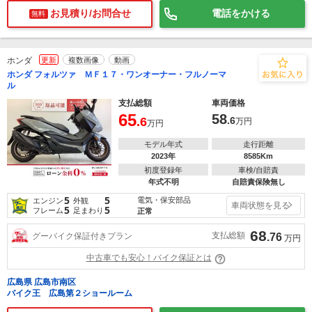
お見積り/お問合せ
電話をかける
無料
ホンダ
更新
複数画像
動画
ホンダ フォルツァ ＭＦ１７・ワンオーナー・フルノーマ
ル
支払総額
車両価格
65
58
.6
.6
万円
万円
モデル年式
走行距離
2023年
8585Km
初度登録年
車検/自賠責
年式不明
自賠責保険無し
5
5
電気・保安部品
エンジン
外観
車両状態を見る
5
5
フレーム
足まわり
正常
68
支払総額
グーバイク保証付きプラン
.76
万円
中古車でも安心！バイク保証とは
広島県 広島市南区
バイク王 広島第２ショールーム