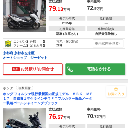
支払総額
車両価格
79
72
.13
.9
万円
万円
モデル年式
走行距離
2025年
―
初度登録年
車検/自賠責
新車 (在庫あり)
自賠責保険無し
S
S
電気・保安部品
エンジン
外観
車両状態を見る
S
S
フレーム
足まわり
正常
京都府 京都市左京区
オートショップ ジーゼット
お見積り/お問合せ
電話をかける
無料
ホンダ
複数画像
ホンダ フォルツァ現行最新国内正規モデル ８ＢＫ－ＭＦ
１７ 自賠責１年付５インチＴＦＴフルカラー液晶メータ
ー装着パールシャイニングブラック
支払総額
車両価格
76
70
.57
.72
万円
万円
モデル年式
走行距離