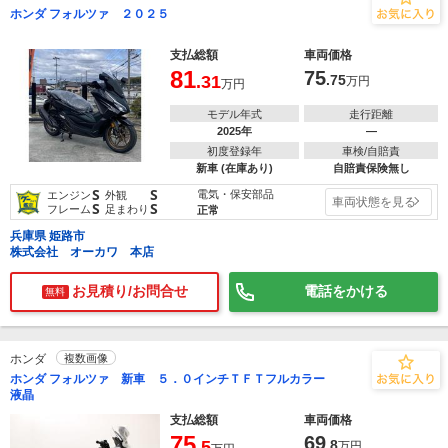
ホンダ フォルツァ ２０２５
支払総額
車両価格
81
75
.31
.75
万円
万円
モデル年式
走行距離
2025年
―
初度登録年
車検/自賠責
新車 (在庫あり)
自賠責保険無し
S
S
電気・保安部品
エンジン
外観
車両状態を見る
S
S
フレーム
足まわり
正常
兵庫県 姫路市
株式会社 オーカワ 本店
お見積り/お問合せ
電話をかける
無料
ホンダ
複数画像
ホンダ フォルツァ 新車 ５．０インチＴＦＴフルカラー
液晶
支払総額
車両価格
75
69
.5
.8
万円