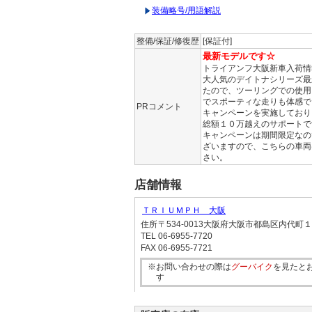
装備略号/用語解説
整備/保証/修復歴
[保証付]
最新モデルです☆
トライアンフ大阪新車入荷情
大人気のデイトナシリーズ最
たので、ツーリングでの使用
でスポーティな走りも体感で
PRコメント
キャンペーンを実施しており
総額１０万越えのサポートで
キャンペーンは期間限定なの
ざいますので、こちらの車両
さい。
店舗情報
ＴＲＩＵＭＰＨ 大阪
住所
〒534-0013大阪府大阪市都島区内代町１
TEL
06-6955-7720
FAX
06-6955-7721
※お問い合わせの際は
グーバイク
を見たと
す