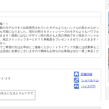
報！！
新のモデルです☆以前発売されていたモデルよりもハンドルの高さが上がっ
も可能になりました。現行の同６６０ｃｃシリーズのモデルよりもパワフル
きます！国産にはないデザイン性の高さも人気の理由です☆現在スペシャル
、純正クイックシフターとＥＴＣ車載器をプレゼントさせていただきます！
す☆
でご希望の方はお早めにご連絡ください！トライアンフ大阪には試乗車もご
は店頭に在庫がございますので興味をお持ちのお客様はぜひ一度ご来店くだ
店舗詳細
‐１‐２０
ショールーム
バイク(77)
お伝えになるとスムーズで