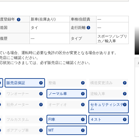
度登録年
新車(在庫あり)
車検/自賠責
―
造国
タイ
走行距離
―
スポーツ／レプリ
復歴
―
タイプ
カ／輸入車
ている場合、運転時に必要な免許の区分が変更となる場合があります。
売店にご確認ください。
応状況につきましては、必ず販売店にご確認ください。
販売店保証
整備
構造変更済み
ワンオーナー
ノーマル車
逆輸入車
社外メーター
オーディオ
セキュリティシステ
ム
フルカスタム
FI車
４スト
ボアアップ車
MT