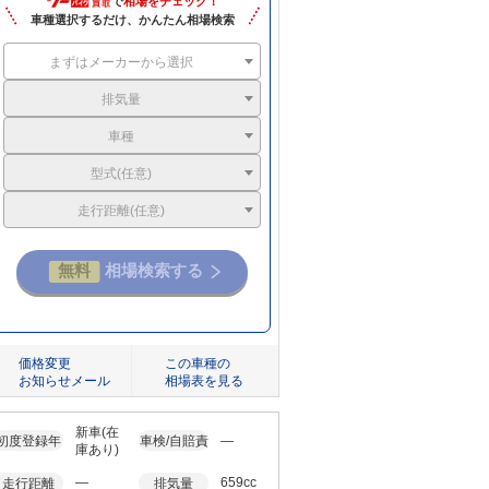
で
相場をチェック！
車種選択するだけ、かんたん相場検索
まずはメーカーから選択
排気量
車種
型式(任意)
走行距離(任意)
価格変更
この車種の
お知らせメール
相場表を見る
新車(在
初度登録年
車検/自賠責
―
庫あり)
―
659cc
走行距離
排気量