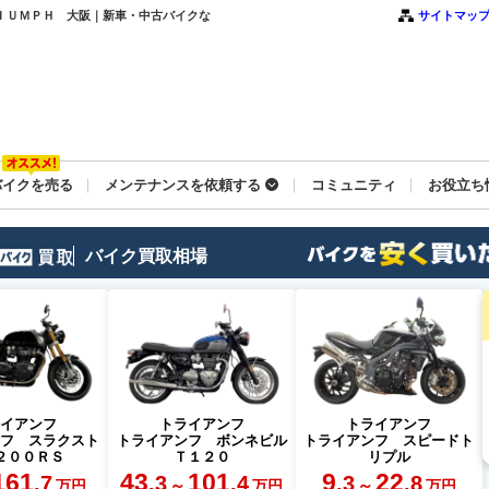
ＴＲＩＵＭＰＨ 大阪｜新車・中古バイクな
サイトマッ
バイクを売る
メンテナンスを依頼する
コミュニティ
お役立ち
バイク買取相場
ライアンフ
トライアンフ
トライアンフ
ンフ スラクスト
トライアンフ ボンネビル
トライアンフ スピードト
２００ＲＳ
Ｔ１２０
リプル
161
43
101
9
22
.7
.3
.4
.3
.8
～
～
万円
万円
万円