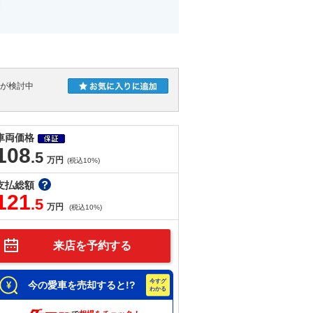
人が検討中
車両価格
108
.5
万円
(税込10%)
支払総額
121
.5
万円
(税込10%)
来店を予約する
今の愛車を売却すると!?