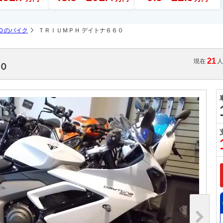
０のバイク
ＴＲＩＵＭＰＨ デイトナ６６０
21
現在
６０