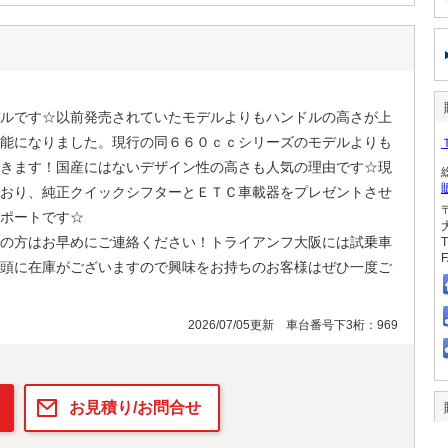
ルです☆以前発売されていたモデルよりもハンドルの高さが上
能になりました。現行の同６６０ｃｃシリーズのモデルよりも
きます！国産にはないデザイン性の高さも人気の理由です☆現
おり、純正クイックシフターとＥＴＣ車載器をプレゼントさせ
ポートです☆
の方はお早めにご連絡ください！トライアンフ大阪には試乗車
T
F
頭に在庫がございますので興味をお持ちのお客様はぜひ一度ご
2026/07/05更新 車台番号下3桁：969
お見積り/お問合せ