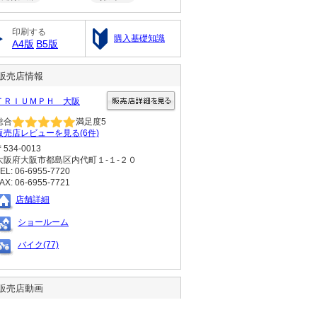
印刷する
購入基礎知識
A4版
B5版
販売店情報
ＴＲＩＵＭＰＨ 大阪
総合
満足度
5
販売店レビューを見る(6件)
〒534-0013
大阪府大阪市都島区内代町１‐１‐２０
EL: 06-6955-7720
AX: 06-6955-7721
店舗詳細
ショールーム
バイク(77)
販売店動画