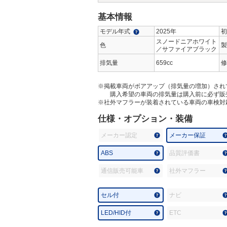
基本情報
モデル年式
2025年
初
スノードニアホワイト
色
製
／サファイアブラック
排気量
659cc
修
※掲載車両がボアアップ（排気量の増加）され
購入希望の車両の排気量は購入前に必ず販
※社外マフラーが装着されている車両の車検対
仕様・オプション・装備
メーカー認定
メーカー保証
ABS
品質評価書
通信販売可能車
社外マフラー
セル付
ナビ
LED/HID付
ETC