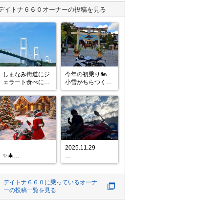
デイトナ６６０
オーナーの投稿を見る
しまなみ街道にジ
今年の初乗り🏍️

ェラート食べに行
小雪がちらつく
ってきましたー
中、寒さ堪えて

大歳神社へ安全祈
願

今年もぼちぼち投
稿しますので

よろしくお願い致
します🙇
2025.11.29

✨🎄
MerryChristmas🎄
愛知の友達が

✨

はるばる会いに来
てくれた🎶

デイトナ６６０
に乗っているオーナ
素敵なクリスマス
ーの投稿一覧を見る
を🎶🎁🥂

と言う事で☝️

神奈川をご案内✨

#クリスマス 
江ノ島、三浦半島
ツーリング🤗
