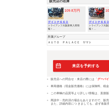
販売店の在庫
109.8万円
1
デイトナ６６０
デイトナ６６
トライアンフ大阪新車入荷情
トライアンフ大阪
報！…
報！…
所属グループ
ＡＵＴＯ ＰＡＬＡＣＥ ヤマト
来店を予約する
販売店への問合せ・来店の際には「
グーバイ
車両価格（現金販売価格）には保険料、税金
この車輌の品質等より詳しい情報は、直接販
商談中・売約済の場合もありますので、販売
また、詳細内容につ きましても、必ず各販