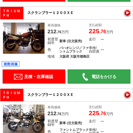
ＴＲＩＵＭ
スクランブラー１２００ＸＥ
ＰＨ
支払総額
車両価格
225
212
.76
.76
万円
万円
初度登
走行
―
新車 (注文販売)
録年
車検/
バハオレンジ／ファ
色
―
自賠責
ントムブラック
地域
大阪府 大阪市都島区
複数画像
見積・在庫確認
電話をかける
ＴＲＩＵＭ
スクランブラー１２００ＸＥ
ＰＨ
支払総額
車両価格
225
212
.76
.76
万円
万円
初度登
走行
―
新車 (注文販売)
録年
車検/
ファントムブラック
色
―