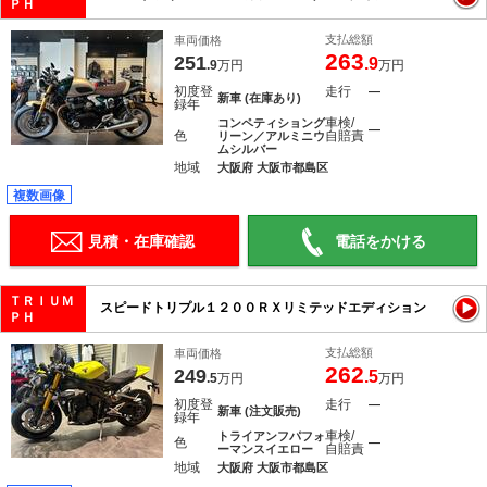
ＰＨ
支払総額
車両価格
263
251
.9
.9
万円
万円
初度登
走行
―
新車 (在庫あり)
録年
車検/
コンペティショング
―
色
自賠責
リーン／アルミニウ
ムシルバー
地域
大阪府 大阪市都島区
複数画像
見積・在庫確認
電話をかける
ＴＲＩＵＭ
スピードトリプル１２００ＲＸリミテッドエディション
ＰＨ
支払総額
車両価格
262
249
.5
.5
万円
万円
初度登
走行
―
新車 (注文販売)
録年
車検/
トライアンフパフォ
色
―
自賠責
ーマンスイエロー
地域
大阪府 大阪市都島区