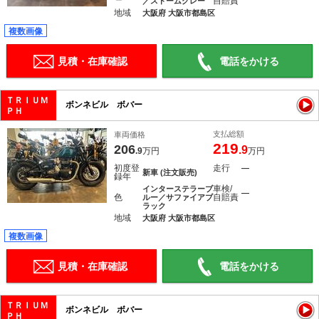
自賠責
／ストームグレー
地域
大阪府 大阪市都島区
複数画像
見積・在庫確認
電話をかける
ＴＲＩＵＭ
ボンネビル ボバー
ＰＨ
支払総額
車両価格
219
206
.9
.9
万円
万円
初度登
走行
―
新車 (注文販売)
録年
車検/
インターステラーブ
―
色
自賠責
ルー／サファイアブ
ラック
地域
大阪府 大阪市都島区
複数画像
見積・在庫確認
電話をかける
ＴＲＩＵＭ
ボンネビル ボバー
ＰＨ