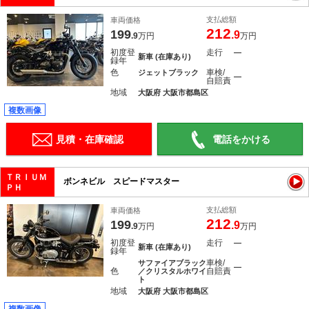
支払総額
車両価格
212
199
.9
.9
万円
万円
初度登
走行
―
新車 (在庫あり)
録年
色
車検/
ジェットブラック
―
自賠責
地域
大阪府 大阪市都島区
複数画像
見積・在庫確認
電話をかける
ＴＲＩＵＭ
ボンネビル スピードマスター
ＰＨ
支払総額
車両価格
212
199
.9
.9
万円
万円
初度登
走行
―
新車 (在庫あり)
録年
車検/
サファイアブラック
―
色
自賠責
／クリスタルホワイ
ト
地域
大阪府 大阪市都島区