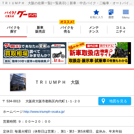
ＴＲＩＵＭＰＨ 大阪の在庫一覧(一覧表示)｜新車・中古バイク・二輪車・オートバイ情報なら【グーバイク(GooBike)】
バイクを
新車
バイクを
メンテ
コミュ
探す
販売店
売る
ナンス
ニティ
ＴＲＩＵＭＰＨ 大阪
地図を見る
〒 534-0013 大阪府大阪市都島区内代町１‐１‐２０
ホームページ:
http://www.triumph-osaka.jp/
営業時間: ９：００〜２０：００
定休日: 毎週火曜日（休祭日は営業）、第1・第3・第5水曜日、盆休み、年末年始