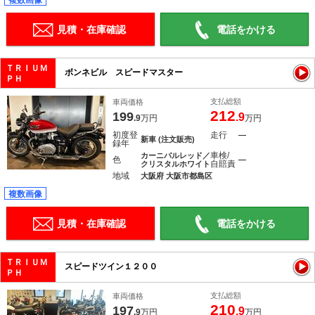
複数画像
見積・在庫確認
電話をかける
ＴＲＩＵＭ
ボンネビル スピードマスター
ＰＨ
支払総額
車両価格
212
199
.9
.9
万円
万円
初度登
走行
―
新車 (注文販売)
録年
車検/
カーニバルレッド／
色
―
自賠責
クリスタルホワイト
地域
大阪府 大阪市都島区
複数画像
見積・在庫確認
電話をかける
ＴＲＩＵＭ
スピードツイン１２００
ＰＨ
支払総額
車両価格
210
197
.9
.9
万円
万円