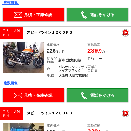
複数画像
見積・在庫確認
電話をかける
ＴＲＩＵＭ
スピードツイン１２００ＲＳ
ＰＨ
支払総額
車両価格
239
226
.9
.9
万円
万円
初度登
走行
―
新車 (注文販売)
録年
車検/
バハオレンジ／サフ
色
―
自賠責
ァイアブラック
地域
大阪府 大阪市都島区
複数画像
見積・在庫確認
電話をかける
ＴＲＩＵＭ
スピードツイン１２００ＲＳ
ＰＨ
支払総額
車両価格