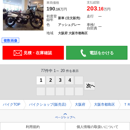
支払総額
車両価格
203
190
.16
.16
万円
万円
初度登
走行
―
新車 (注文販売)
録年
色
車検/
アッシュグレー
―
自賠責
地域
大阪府 大阪市都島区
複数画像
見積・在庫確認
電話をかける
77件中 1～ 20
件を表示
1
2
3
4
0
次へ
0
0
0
0
0
バイクTOP
バイクショップ(販売店)
大阪府
大阪市都島区
Ｔ
利用規約
個人情報の取扱いについて