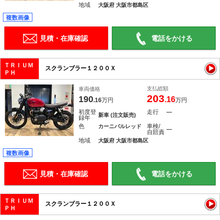
地域
大阪府 大阪市都島区
複数画像
見積・在庫確認
電話をかける
ＴＲＩＵＭ
スクランブラー１２００Ｘ
ＰＨ
支払総額
車両価格
203
190
.16
.16
万円
万円
初度登
走行
―
新車 (注文販売)
録年
色
車検/
カーニバルレッド
―
自賠責
地域
大阪府 大阪市都島区
複数画像
見積・在庫確認
電話をかける
ＴＲＩＵＭ
スクランブラー１２００Ｘ
ＰＨ