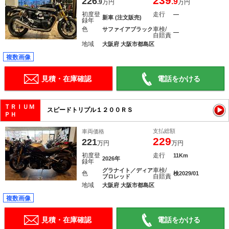
239
226
.9
.9
万円
万円
初度登
走行
―
新車 (注文販売)
録年
色
車検/
サファイアブラック
―
自賠責
地域
大阪府 大阪市都島区
複数画像
見積・在庫確認
電話をかける
ＴＲＩＵＭ
スピードトリプル１２００ＲＳ
ＰＨ
支払総額
車両価格
229
221
万円
万円
初度登
走行
11Km
2026年
録年
車検/
グラナイト／ディア
色
検2029/01
自賠責
ブロレッド
地域
大阪府 大阪市都島区
複数画像
見積・在庫確認
電話をかける