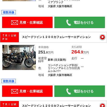
イアブラック
地域
大阪府 大阪市都島区
複数画像
見積・在庫確認
電話をかける
ＴＲＩＵＭ
スピードツイン１２００カフェレーサーエディション
ＰＨ
支払総額
車両価格
264
251
.9
.9
万円
万円
初度登
走行
―
新車 (注文販売)
録年
車検/
コンペティショング
―
色
自賠責
リーン／アルミニウ
ムシルバー
地域
大阪府 大阪市都島区
複数画像
見積・在庫確認
電話をかける
ＴＲＩＵＭ
スピードツイン１２００カフェレーサーエディション