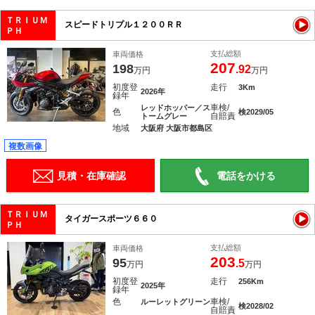
ＴＲＩＵＭ
スピードトリプル１２００ＲＲ
ＰＨ
支払総額
車両価格
207
198
.92
万円
万円
初度登
走行
3Km
2026年
録年
車検/
レッドホッパー／ス
色
検2029/05
自賠責
トームグレー
地域
大阪府 大阪市都島区
複数画像
見積・在庫確認
電話をかける
ＴＲＩＵＭ
タイガースポーツ６６０
ＰＨ
支払総額
車両価格
203
95
.5
万円
万円
初度登
走行
256Km
2025年
録年
色
車検/
ルーレットグリーン
検2028/02
自賠責