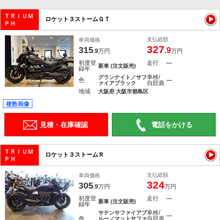
ＴＲＩＵＭ
ロケット３ストームＧＴ
ＰＨ
支払総額
車両価格
327
315
.9
.9
万円
万円
初度登
走行
―
新車 (注文販売)
録年
車検/
グランナイト／サフ
色
―
自賠責
ァイアブラック
地域
大阪府 大阪市都島区
複数画像
見積・在庫確認
電話をかける
ＴＲＩＵＭ
ロケット３ストームＲ
ＰＨ
支払総額
車両価格
324
305
.9
万円
万円
初度登
走行
―
新車 (注文販売)
録年
車検/
サテンサファイアブ
―
色
自賠責
ルー／マットサファ