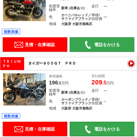
初度登
走行
―
新車 (在庫あり)
録年
車検/
カーニバルレッド／
色
―
自賠責
サファイアブラック
地域
大阪府 大阪市都島区
複数画像
見積・在庫確認
電話をかける
ＴＲＩＵＭ
タイガー９００ＧＴ ＰＲＯ
ＰＨ
支払総額
車両価格
209
196
.5
.5
万円
万円
初度登
走行
―
新車 (在庫あり)
録年
車検/
カーボンブラック／
色
--
自賠責
サファイアブラック
地域
大阪府 大阪市都島区
複数画像
見積・在庫確認
電話をかける