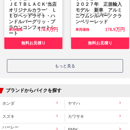
ＪＥＴＢＬＡＣＫ’当店
２０２７年 正規輸入
オリジナルカラー’ Ｌ
モデル 新車 アルミ
トライアンフ埼玉川口
トライアンフ千葉湾岸
ＥＤヘッドライト・ハ
ニウムシルバー／クラ
ンドルバーグリッ・ブ
ンベリーレッド
ラウンコンフォートシ
178.9万円
178.9万円
車両価格
車両価格
ート
無料お見積り
無料お見積り
もっと見る
ブランドからバイクを探す
ホンダ
ヤマハ
スズキ
カワサキ
ハーレー
BMW