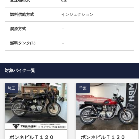
変速機型式
6速
燃料供給方式
インジェクション
潤滑方式
－
燃料タンク(L)
－
対象バイク一覧
埼玉
千葉
ボンネビルＴ１２０
ボンネビルＴ１２０