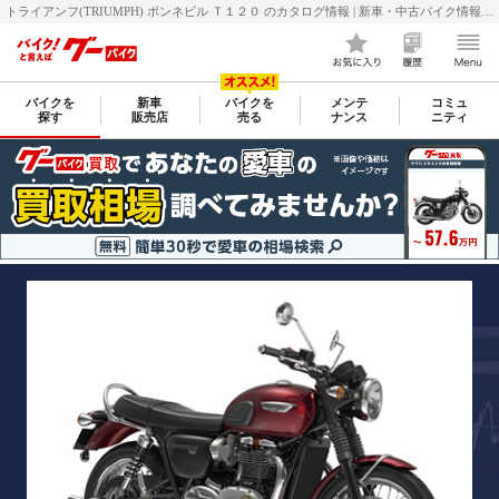
トライアンフ(TRIUMPH) ボンネビル Ｔ１２０ のカタログ情報 | 新車・中古バイク情報 GooBike(グーバイク)
バイクを
新車
バイクを
メンテ
コミュ
探す
販売店
売る
ナンス
ニティ