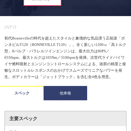
INFO
初代Bonnevilleの時代を超えたスタイルと象徴的な気品漂う正統派「ボ
ンネビルT120（BONNEVILLE T120）」。全く新しい1200㏄「高トルク
型」8バルブ・パラレルツインエンジンは、最大出力は80PS／
6550rpm、最大トルクは105Nm／3100rpmを発揮。次世代ライドバイワ
イヤ燃料噴射とエンジンコントロールシステムによる、抜群の精度と俊
敏なスロットルレスポンスのおかげでスムーズでリニアなパワーを発
生。ボディカラーは「ジェットブラック」を含む全4色を用意。
スペック
他車種
主要スペック