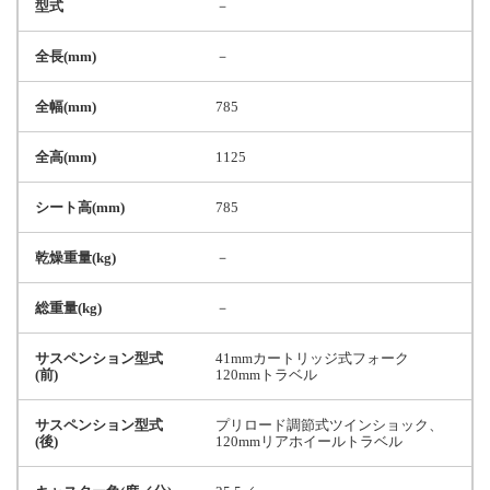
型式
－
全長(mm)
－
全幅(mm)
785
全高(mm)
1125
シート高(mm)
785
乾燥重量(kg)
－
総重量(kg)
－
サスペンション型式
41mmカートリッジ式フォーク
(前)
120mmトラベル
サスペンション型式
プリロード調節式ツインショック、
(後)
120mmリアホイールトラベル