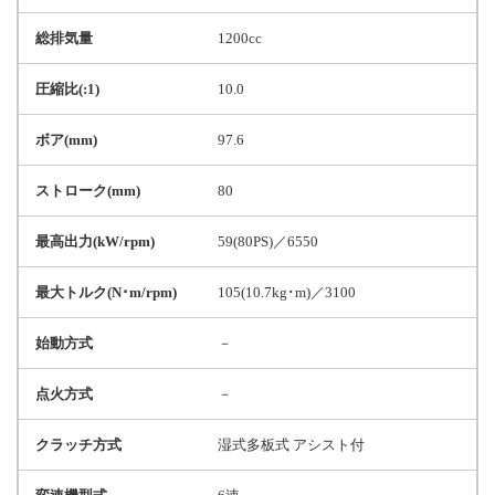
総排気量
1200cc
圧縮比(:1)
10.0
ボア(mm)
97.6
ストローク(mm)
80
最高出力(kW/rpm)
59(80PS)／6550
最大トルク(N･m/rpm)
105(10.7kg･m)／3100
始動方式
－
点火方式
－
クラッチ方式
湿式多板式 アシスト付