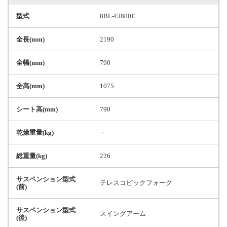
型式
8BL-EJ800E
全長(mm)
2190
全幅(mm)
790
全高(mm)
1075
シート高(mm)
790
乾燥重量(kg)
－
総重量(kg)
226
サスペンション型式
テレスコピックフォーク
(前)
サスペンション型式
スイングアーム
(後)