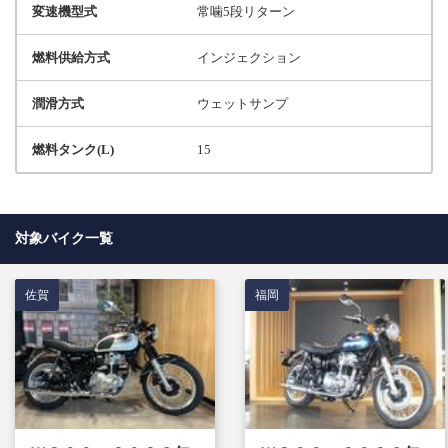
変速機型式
常噛5段リターン
燃料供給方式
インジェクション
潤滑方式
ウェットサンプ
燃料タンク(L)
15
対象バイク一覧
佐賀
福岡