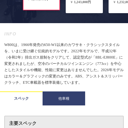
￥
1,243,000円
￥
1,232,
INFO
W800は、1966年発売の650-W1以来のカワサキ・クラシックスタイル
を、いまに受け継ぐ伝統的モデルです。2022年モデルで、平成32年
（令和2年）排出ガス規制をクリアして、認定型式が「8BL-EJ800E」に
変更されましたが、空冷のバーチカルツインエンジン（773cc）を中心
としたスタイルや機能、性能に変更はありませんでした。2026年モデル
はカラー＆グラフィックの変更のみです。ABS、アシスト＆スリッパー
クラッチ、ETC車載器を標準装備しています。
スペック
他車種
主要スペック