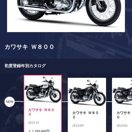
カワサキ Ｗ８００
初度登録年別カタログ
NEW
カワサキ Ｗ８０
カワサキ Ｗ８０
カワサキ
０
０
０
2025/11
2024/09
2024/01
￥
1,309,000円