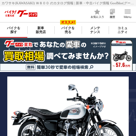
カワサキ(KAWASAKI) Ｗ８００ のカタログ情報 | 新車・中古バイク情報 GooBike(グーバイク)
バイクを
新車
バイクを
メンテ
コミュ
探す
販売店
売る
ナンス
ニティ