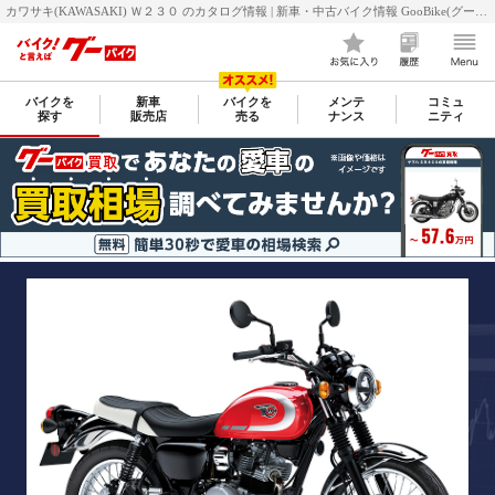
カワサキ(KAWASAKI) Ｗ２３０ のカタログ情報 | 新車・中古バイク情報 GooBike(グーバイク)
バイクを
新車
バイクを
メンテ
コミュ
探す
販売店
売る
ナンス
ニティ