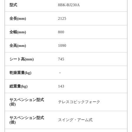
型式
8BK-BJ230A
全長(mm)
2125
全幅(mm)
800
全高(mm)
1090
シート高(mm)
745
乾燥重量(kg)
－
総重量(kg)
143
サスペンション型式
テレスコピックフォーク
(前)
サスペンション型式
スイング・アーム式
(後)