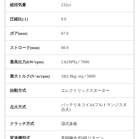
総排気量
232cc
圧縮比(:1)
9.0
ボア(mm)
67.0
ストローク(mm)
66.0
最高出力(kW/rpm)
13(18PS)／7000
最大トルク(N･m/rpm)
18(1.8kg･m)／5800
始動方式
エレクトリックスターター
バッテリ＆コイル(フルトランジスタ
点火方式
点火)
クラッチ方式
湿式多板
変速機型式
常時噛合式6段リターン