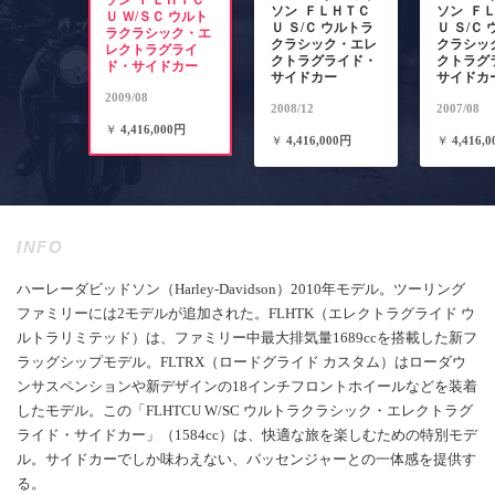
ソン ＦＬＨＴＣ
ソン ＦＬＨＴＣ
ソン Ｆ
Ｕ Ｗ/ＳＣ ウルト
Ｕ Ｓ/Ｃ ウルトラ
Ｕ Ｓ/Ｃ
ラクラシック・エ
クラシック・エレ
クラシッ
レクトラグライ
クトラグライド・
クトラグ
ド・サイドカー
サイドカー
サイドカ
2009/08
2008/12
2007/08
￥
4,416,000円
￥
4,416,000円
￥
4,416,
INFO
ハーレーダビッドソン（Harley-Davidson）2010年モデル。ツーリング
ファミリーには2モデルが追加された。FLHTK（エレクトラグライド ウ
ルトラリミテッド）は、ファミリー中最大排気量1689ccを搭載した新フ
ラッグシップモデル。FLTRX（ロードグライド カスタム）はローダウ
ンサスペンションや新デザインの18インチフロントホイールなどを装着
したモデル。この「FLHTCU W/SC ウルトラクラシック・エレクトラグ
ライド・サイドカー」（1584cc）は、快適な旅を楽しむための特別モデ
ル。サイドカーでしか味わえない、パッセンジャーとの一体感を提供す
る。