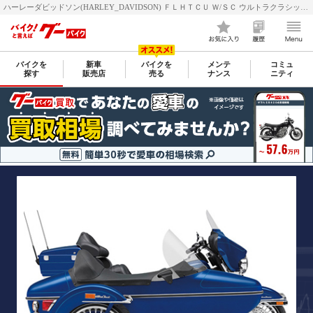
ハーレーダビッドソン(HARLEY_DAVIDSON) ＦＬＨＴＣＵ Ｗ/ＳＣ ウルトラクラシック・エレクトラグライド・サイドカー のカタログ情報 | 新車・中古バイク情報 GooBike(グーバイク)
バイクを
新車
バイクを
メンテ
コミュ
探す
販売店
売る
ナンス
ニティ