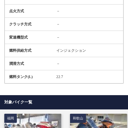
点火方式
－
クラッチ方式
－
変速機型式
－
燃料供給方式
インジェクション
潤滑方式
－
燃料タンク(L)
22.7
対象バイク一覧
福岡
和歌山