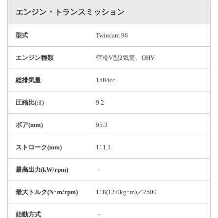
エンジン・トランスミッション
型式
Twincam 96
エンジン種類
空冷V型2気筒、OHV
総排気量
1584cc
圧縮比(:1)
9.2
ボア(mm)
95.3
ストローク(mm)
111.1
最高出力(kW/rpm)
－
最大トルク(N･m/rpm)
118(12.0kg･m)／2500
始動方式
－