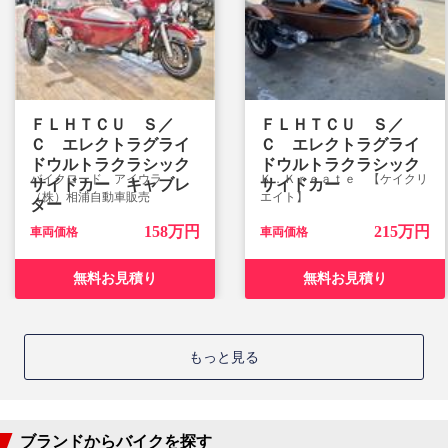
ＦＬＨＴＣＵ Ｓ／
ＦＬＨＴＣＵ Ｓ／
Ｃ エレクトラグライ
Ｃ エレクトラグライ
ドウルトラクラシック
ドウルトラクラシック
バイクロード アイウラ
Ｋ．Ｋｒｅａｔｅ 【ケイクリ
サイドカー キャブレ
サイドカー
（株）相浦自動車販売
エイト】
ター
158万円
215万円
車両価格
車両価格
無料お見積り
無料お見積り
もっと見る
ブランドからバイクを探す