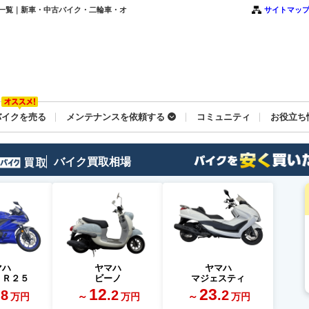
ク一覧｜新車・中古バイク・二輪車・オ
サイトマッ
バイクを売る
メンテナンスを依頼する
コミュニティ
お役立ち
バイク買取相場
マハ
ヤマハ
ヤマハ
－Ｒ２５
ビーノ
マジェスティ
12
23
.8
.2
.2
～
～
万円
万円
万円