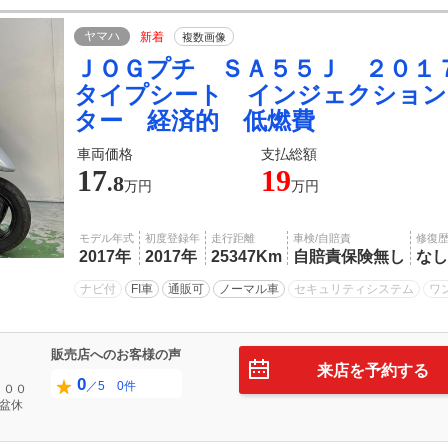
ヤマハ
新着
複数画像
ＪＯＧプチ ＳＡ５５Ｊ ２０１
タイプシート インジェクション
ター 経済的 低燃費
車両価格
支払総額
17
19
.8
万円
万円
モデル年式
初度登録年
走行距離
車検/自賠責
修復
2017年
2017年
25347Km
自賠責保険無し
なし
ナビ付
FI車
通販可
ノーマル車
セキュリティシステム
ワ
販売店へのお客様の声
来店を予約する
0
／5 0件
：００
お盆休