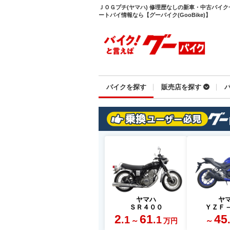
ＪＯＧプチ(ヤマハ) 修理歴なしの新車・中古バイ
ートバイ情報なら【グーバイク(GooBike)】
バイクを探す
販売店を探す
ヤマハ
ヤ
ＳＲ４００
ＹＺＦ
2
61
45
.1
.1
～
～
万円