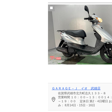
ＧＡＲＡＧＥ－Ｊ イオ 武雄店
佐賀県武雄市北方町志久１３３－８
営業時間
１０：００～１３：００１４
～１９：００
定休日
第2・4日曜日 
み： 8月14日・15日・16日