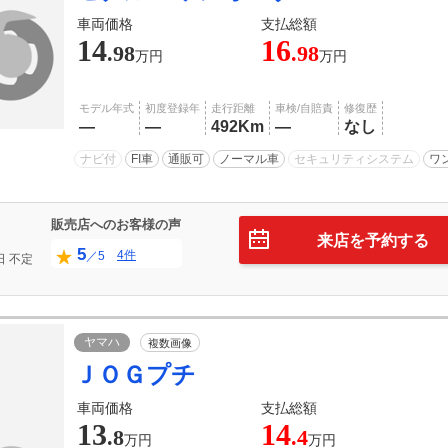
車両価格
支払総額
14
16
.98
.98
万円
万円
モデル年式
初度登録年
走行距離
車検/自賠責
修復歴
―
―
492Km
―
なし
ナビ付
FI車
通販可
ノーマル車
セキュリティシステム
ワ
販売店へのお客様の声
来店を予約する
5
4件
／5
日
不定
ヤマハ
複数画像
ＪＯＧプチ
車両価格
支払総額
13
14
.8
.4
万円
万円