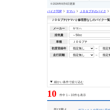
※2026年8月6日更新
バイクTOP
ヤマハ
ＪＯＧプチのバイク
ＪＯＧプチ(ヤマハ) 修理歴なしのバイク一覧
メーカー
排気量
車種
初度登録年
～
走行距離
～
細かい条件で絞り込む
10
件中 1～10件を表示
並び替え
デフォルトの並びに戻