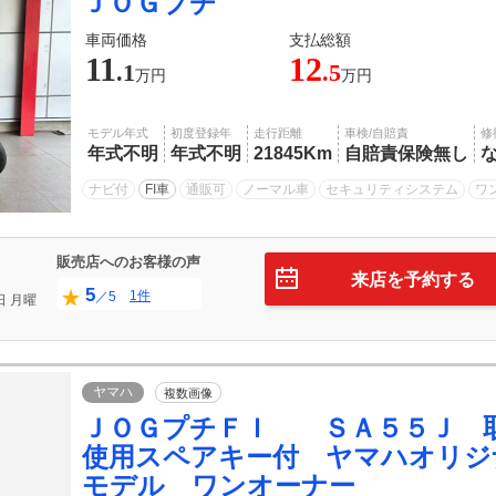
ＪＯＧプチ
車両価格
支払総額
11
12
.1
.5
万円
万円
モデル年式
初度登録年
走行距離
車検/自賠責
修
年式不明
年式不明
21845Km
自賠責保険無し
ナビ付
FI車
通販可
ノーマル車
セキュリティシステム
ワ
販売店へのお客様の声
来店を予約する
5
1件
／5
日
月曜
ヤマハ
複数画像
ＪＯＧプチＦＩ ＳＡ５５Ｊ 
使用スペアキー付 ヤマハオリジ
モデル ワンオーナー