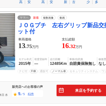
高
安
高
安
新
古
少
多
ヤマハ
新着
複数画像
動画
ＪＯＧプチ 左右グリップ新品交
ット付
車両価格
支払総額
13
16
.75
.32
万円
万円
モデル年式
初度登録年
走行距離
車検/自賠責
修復
2015年
―
12485Km
自賠責保険無し
なし
ナビ付
FI車
通販可
ノーマル車
セキュリティシステム
ワ
販売店へのお客様の声
来店を予約する
5
41件
／5
休日
水