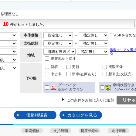
修理歴なし
10
件がヒットしました。
本体価格
～
ASKを含め
支払総額
～
複数エリアを選
る
地域
現在地から探す
新着
更新
複数画像
中古車
新車(在庫あり)
新車(注文販売)
その他
グーバイク
車輌状態付き
保証付きプラン
（グーバイク
この条件をお気に入りに追加
価格相場表
カタログを見る
車両価格
支払総額
初度登録年
走行距離
す