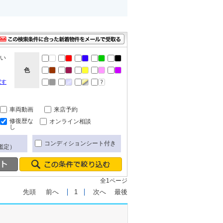
ない
色
択す
車両動画
来店予約
修復歴な
オンライン相談
し
コンディションシート付き
鑑定）
全1ページ
先頭
前へ
1
次へ
最後