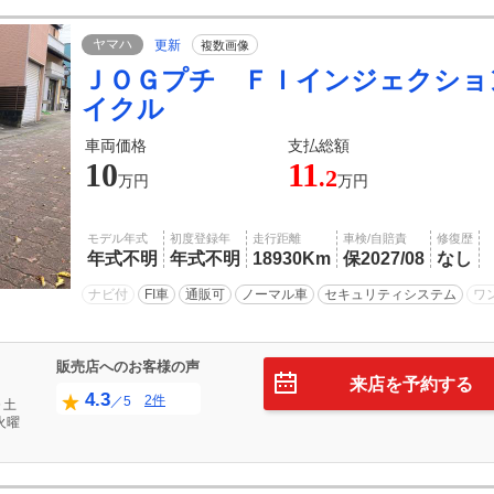
ヤマハ
更新
複数画像
ＪＯＧプチ ＦＩインジェクショ
イクル
車両価格
支払総額
10
11
.2
万円
万円
モデル年式
初度登録年
走行距離
車検/自賠責
修復歴
年式不明
年式不明
18930Km
保2027/08
なし
ナビ付
FI車
通販可
ノーマル車
セキュリティシステム
ワ
販売店へのお客様の声
来店を予約する
4.3
2件
／5
０土
火曜