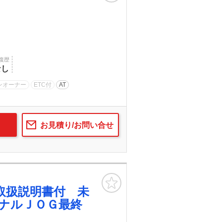
復歴
なし
ンオーナー
ETC付
AT
お見積り/お問い合せ
お気に入り
取扱説明書付 未
ナルＪＯＧ最終