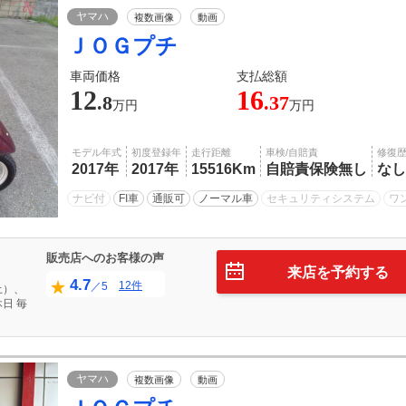
ヤマハ
複数画像
動画
ＪＯＧプチ
車両価格
支払総額
12
16
.8
.37
万円
万円
モデル年式
初度登録年
走行距離
車検/自賠責
修復
2017年
2017年
15516Km
自賠責保険無し
なし
ナビ付
FI車
通販可
ノーマル車
セキュリティシステム
ワ
販売店へのお客様の声
来店を予約する
4.7
12件
／5
土）、
日
毎
ヤマハ
複数画像
動画