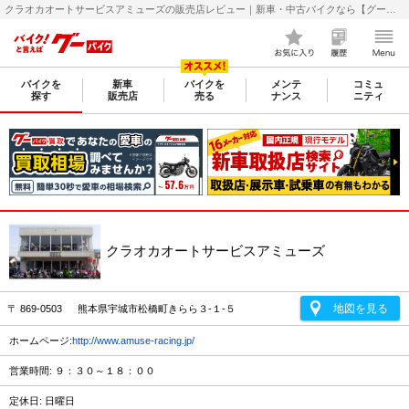
クラオカオートサービスアミューズの販売店レビュー｜新車・中古バイクなら【グーバイク(GooBike)】
バイクを
新車
バイクを
メンテ
コミュ
探す
販売店
売る
ナンス
ニティ
クラオカオートサービスアミューズ
地図を見る
〒 869-0503 熊本県宇城市松橋町きらら３-１-５
ホームページ:
http://www.amuse-racing.jp/
営業時間: ９：３０～１８：００
定休日: 日曜日