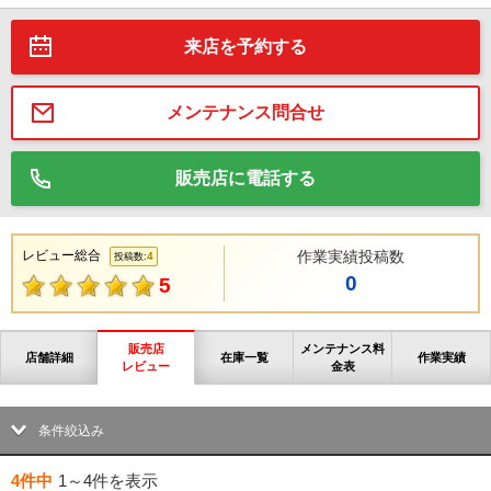
来店を予約する
メンテナンス問合せ
販売店に電話する
レビュー総合
作業実績投稿数
4
投稿数:
0
5
販売店
メンテナンス料
店舗詳細
在庫一覧
作業実績
レビュー
金表
条件絞込み
4件中
1～4件
を表示