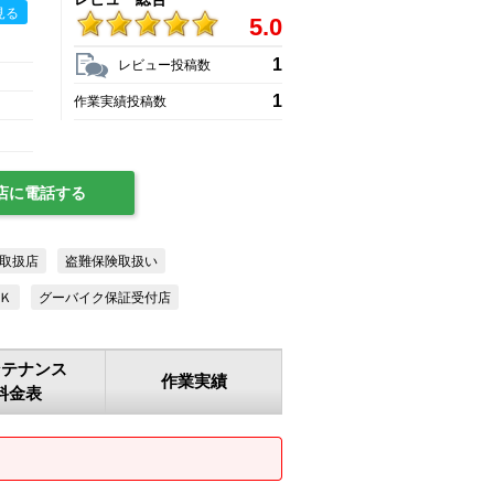
見る
5.0
1
レビュー投稿数
1
作業実績投稿数
店に電話する
取扱店
盗難保険取扱い
Ｋ
グーバイク保証受付店
ンテナンス
作業実績
料金表