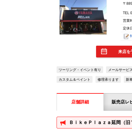
〒88
TEL 
営業
定休
来店を
ツーリング・イベント有り
メールサービ
カスタム＆ペイント
修理承ります
新
店舗詳細
販売店レ
ＢｉｋｅＰｌａｚａ延岡（旧