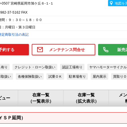
9-0507 宮崎県延岡市旭ケ丘６-１-１
地図を
0982-37-5162 FAX
時間：９：３０～１８：００
日：月曜日・第３日曜日
特定商取引法の表記
予約する
メンテナンス問合せ
販売
ス有り
クレジット・ローン取扱い
認証工場有り
ヤマハモーターサイクル
車取扱い
各種保険取扱い
試乗ＯＫ
駐車場有り
屋内展示
買取りＯ
在庫一覧
在庫一覧
メ
ビュー
（一覧表示）
（拡大表示）
ＹＳＰ延岡）