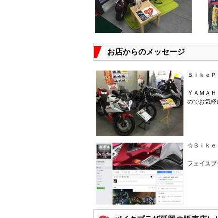
お店からのメッセージ
ＢｉｋｅＰ
ＹＡＭＡＨ
のでお気軽
☆Ｂｉｋｅ
フェイスブ