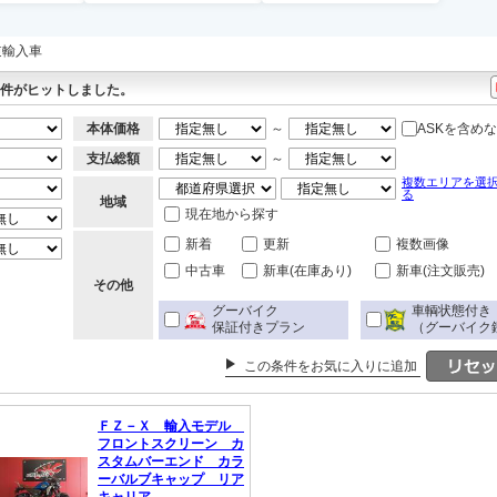
逆輸入車
件がヒットしました。
本体価格
～
ASKを含め
支払総額
～
複数エリアを選
る
地域
現在地から探す
新着
更新
複数画像
中古車
新車(在庫あり)
新車(注文販売)
その他
グーバイク
車輌状態付き
保証付きプラン
（グーバイク
この条件をお気に入りに追加
ＦＺ－Ｘ 輸入モデル
フロントスクリーン カ
スタムバーエンド カラ
ーバルブキャップ リア