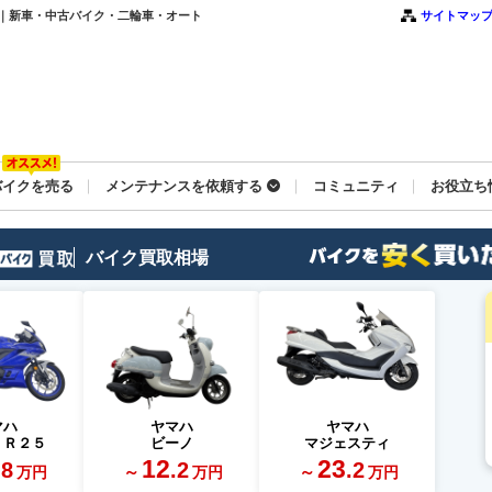
覧｜新車・中古バイク・二輪車・オート
サイトマッ
バイクを売る
メンテナンスを依頼する
コミュニティ
お役立ち
バイク買取相場
マハ
ヤマハ
ヤマハ
－Ｒ２５
ビーノ
マジェスティ
12
23
.8
.2
.2
～
～
万円
万円
万円