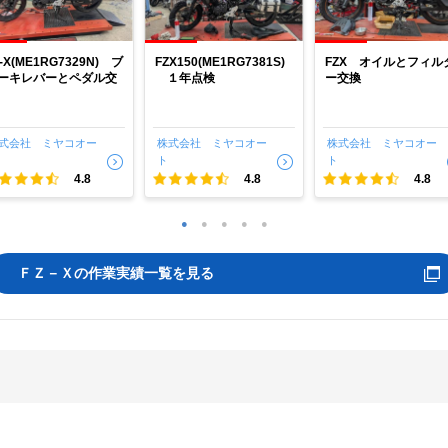
Z-X(ME1RG7329N) ブ
FZX150(ME1RG7381S)
FZX オイルとフィル
ーキレバーとペダル交
１年点検
ー交換
式会社 ミヤコオー
株式会社 ミヤコオー
株式会社 ミヤコオー
ト
ト
4.8
4.8
4.8
1
2
3
4
5
ＦＺ－Ｘの作業実績一覧を見る