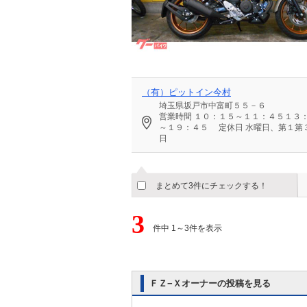
（有）ピットイン今村
埼玉県坂戸市中富町５５－６
営業時間
１０：１５～１１：４５１３
～１９：４５
定休日
水曜日、第１第
日
まとめて3件にチェックする！
3
件中 1～3件を表示
ＦＺ−Ｘオーナーの投稿を見る