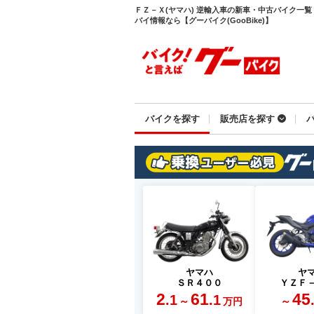
ＦＺ－Ｘ(ヤマハ) 逆輸入車の新車・中古バイク一
バイ情報なら【グーバイク(GooBike)】
バイクを探す
販売店を探す
ヤマハ
ヤ
ＳＲ４００
ＹＺＦ
2
61
45
.1
.1
～
～
万円