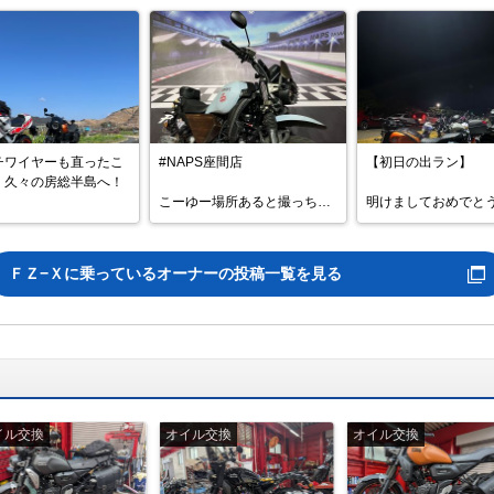
チワイヤーも直ったこ
#NAPS座間店

【初日の出ラン】

、久々の房総半島へ！

こーゆー場所あると撮っちゃ
明けましておめでと
良くて絶好のツーリン
うよねー♪

ます🎍

今年もよろしくお願
らずアクアラインは混
#FZX乗りと繋がりたい

す。

ＦＺ−Ｘ
に乗っているオーナーの投稿一覧を見る


#fzx150

#FZX日本

というわけで、今年
ェーン伸びすぎと指摘
#ウォールアート
きました初日の出ラン
ので来週直します笑

行き先はいつもの城
園。

良きバイクラ
去年と同じく3時出発
今年は終
イル交換
オイル交換
オイル交換