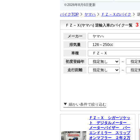
※2026年8月6日更新
バイクTOP
ヤマハ
ＦＺ－Ｘのバイク
3
ＦＺ－Ｘ(ヤマハ) 逆輸入車のバイク一覧
メーカー
排気量
車種
初度登録年
～
走行距離
～
細かい条件で絞り込む
ＦＺ－Ｘ シガーソケッ
ト デジタルメーター
メーターバイザー バー
エンドミラー スリップ
オンマフラー ２年２万