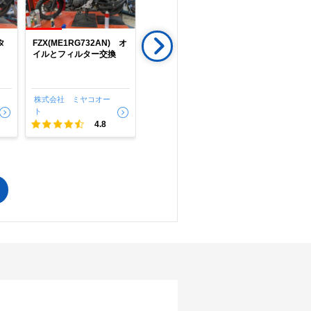
タ
FZX(ME1RG732AN) オ
FZX150(ME1RG7321P)
FZ-X(ME1
イルとフィルター交換
１年点検
イル交換
で
相場をチェック！
株式会社 ミヤコオー
株式会社 ミヤコオー
株式会社 
車種選択するだけ、かんたん相場検索
ト
ト
ト
4.8
4.8
まずはメーカーを選択する
排気量
車種
型式(任意)
走行距離(任意)