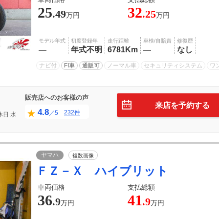
25
32
.49
.25
万円
万円
モデル年式
初度登録年
走行距離
車検/自賠責
修復歴
―
年式不明
6781Km
―
なし
ナビ付
FI車
通販可
ノーマル車
セキュリティシステム
ワ
販売店へのお客様の声
来店を予約する
4.8
232件
／5
休日
水
ヤマハ
複数画像
ＦＺ－Ｘ ハイブリット
車両価格
支払総額
36
41
.9
.9
万円
万円