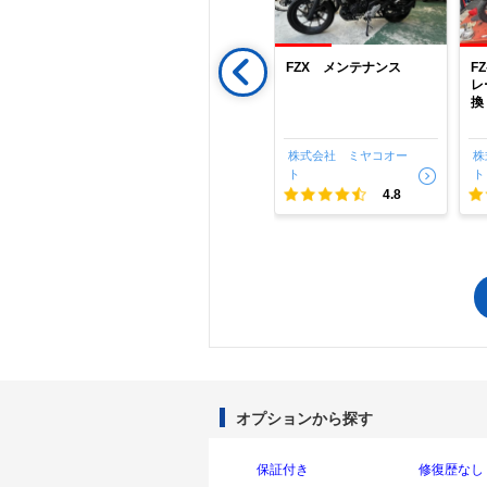
５０ マッ
ヤマハ ＦＺ－Ｘ １５
FZX メンテナンス
F
三木市より
０㏄ オイル交換でご
レ
す。無料点
来店です。またご予約お
換
換ご依頼頂
願い致します。
ヤコオー
株式会社 ミヤコオー
株式会社 ミヤコオー
株
ト
ト
ト
4.8
4.8
4.8
オプションから探す
保証付き
修復歴なし