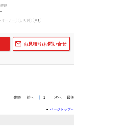
修復歴
―
ンオーナー
ETC付
MT
お見積り/お問い合せ
先頭
前へ
1
次へ
最後
ページトップへ