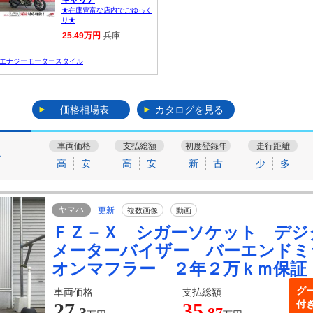
キャリア
★在庫豊富な店内でごゆっく
り★
25.49万円
-兵庫
エナジーモータースタイル
価格相場表
カタログを見る
車両価格
支払総額
初度登録年
走行距離
す
高
安
高
安
新
古
少
多
ヤマハ
更新
複数画像
動画
ＦＺ－Ｘ シガーソケット デ
メーターバイザー バーエンドミ
オンマフラー ２年２万ｋｍ保証
グ
車両価格
支払総額
付
27
35
.3
.87