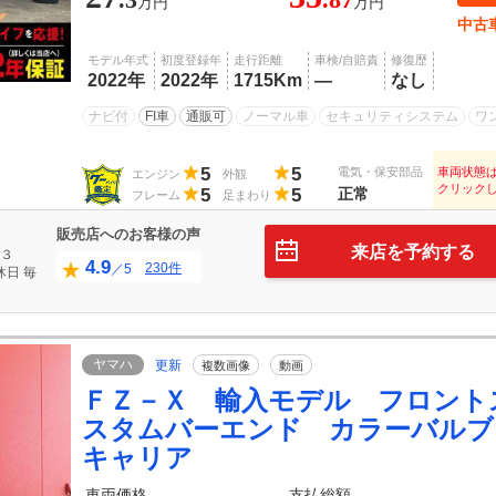
万円
万円
中古
モデル年式
初度登録年
走行距離
車検/自賠責
修復歴
2022年
2022年
1715Km
―
なし
ナビ付
FI車
通販可
ノーマル車
セキュリティシステム
ワ
5
5
電気・保安部品
車両状態
エンジン
外観
クリック
5
5
正常
フレーム
足まわり
販売店へのお客様の声
来店を予約する
３
4.9
230件
／5
休日
毎
ヤマハ
更新
複数画像
動画
ＦＺ－Ｘ 輸入モデル フロント
スタムバーエンド カラーバルブ
キャリア
車両価格
支払総額