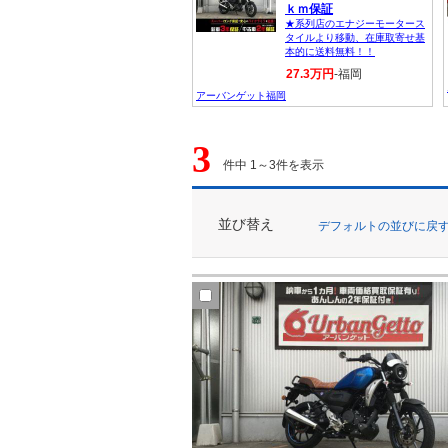
ｋｍ保証
★系列店のエナジーモータース
タイルより移動、在庫取寄せ基
本的に送料無料！！
27.3万円
-福岡
アーバンゲット福岡
3
件中 1～3件を表示
並び替え
デフォルトの並びに戻