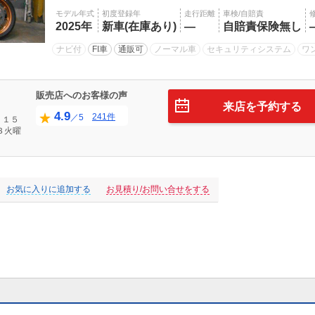
モデル年式
初度登録年
走行距離
車検/自賠責
2025年
新車(在庫あり)
―
自賠責保険無し
ナビ付
FI車
通販可
ノーマル車
セキュリティシステム
ワ
販売店へのお客様の声
来店を予約する
4.9
241件
／5
：１５
３火曜
お気に入りに追加する
お見積り/お問い合せをする