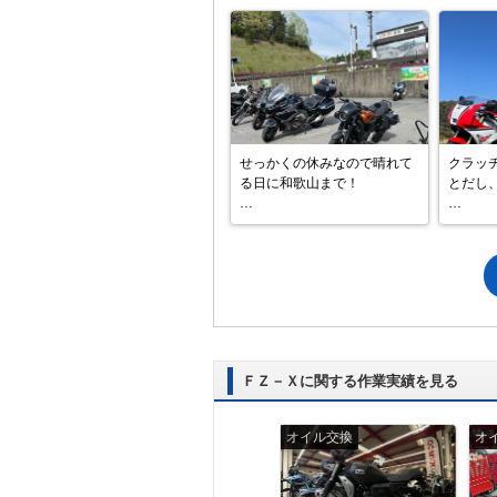
せっかくの休みなので晴れて
クラッ
る日に和歌山まで！

とだし
ほとんど高速乗ってただけだ
気候も
ったけど、乗らないよりは乗
グ日和

ったほうが楽しいからOK！
相変わ
んでる😅
友にチ
された
ＦＺ－Ｘに関する作業実績を見る
皆様も
オイル交換
オイル交換
オ