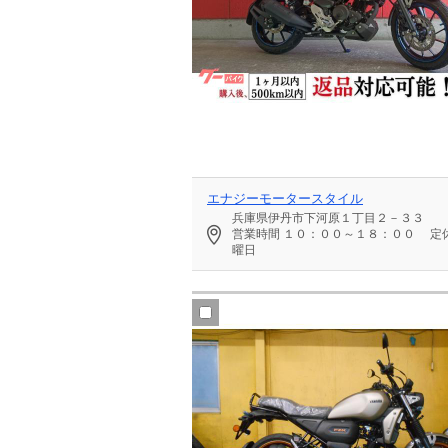
エナジーモータースタイル
兵庫県伊丹市下河原１丁目２－３３
営業時間
１０：００～１８：００
定
曜日