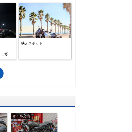
映えスポット
うござい
いしま
も行って
。

ヶ島公
。

オイル交換
オイル交換
オイル交換