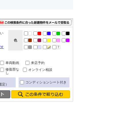
ない
色
択す
車両動画
来店予約
修復歴な
オンライン相談
し
コンディションシート付き
鑑定）