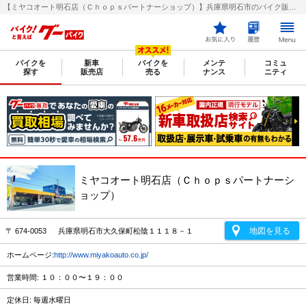
【ミヤコオート明石店（Ｃｈｏｐｓパートナーショップ）】兵庫県明石市のバイク販売店｜新車・中古バイクなら【グーバイク(GooBike)】
バイクを
新車
バイクを
メンテ
コミュ
探す
販売店
売る
ナンス
ニティ
ミヤコオート明石店（Ｃｈｏｐｓパートナーシ
ョップ）
地図を見る
〒 674-0053 兵庫県明石市大久保町松陰１１１８－１
ホームページ:
http://www.miyakoauto.co.jp/
営業時間: １０：００〜１９：００
定休日: 毎週水曜日