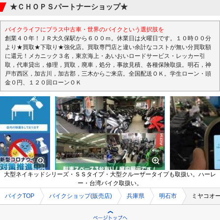
★ＣＨＯＰＳパートナーショップ★
バイクライフにプラス中古車・世界のバイクという選択肢を
創業４０年！ＪＲ大久保駅から６００ｍ。休業日は火曜日です。１０時００分
より★買取★下取り★強化店。買取専門店と違い余計なコストが無い分買取額
に還元！メカニック３名，東京海上・あいおいロードサービス・レッカー引
取，代車貸出，修理，買取，廃車，処分，事故見積、各種保険取扱。明石，神
戸市西区，加古川，加古郡，三木からご来店。全国配送ＯＫ。学生ローン・頭
金０円、１２０回ローンＯＫ
大型ネイキッドシリーズ・ＳＳタイプ・大型クルーザータイプも取扱い。ハーレ
ー・台湾バイク取扱い。
バイクTOP
バイクショップ(販売店)
兵庫県
明石市
ミヤコオ