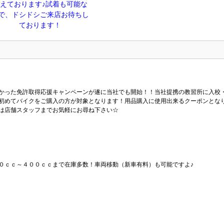
えております♪試着も可能な
で、ドシドシご来店お待ちし
ております！
かった免許取得応援キャンペーンが遂に当社でも開始！！当社提携の教習所に入校
初めてバイクをご購入の方が対象となります！用品購入に使用出来るクーポンとな
は店舗スタッフまでお気軽にお尋ね下さい☆
０ｃｃ～４００ｃｃまで在庫多数！車両移動（新車有料）も可能ですよ♪