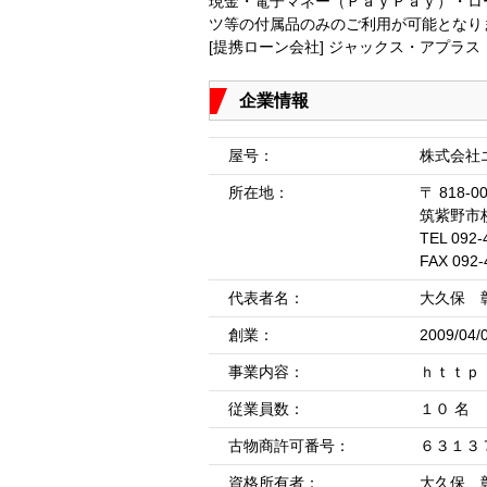
現金・電子マネー（ＰａｙＰａｙ）・ロ
ツ等の付属品のみのご利用が可能となり
[提携ローン会社] ジャックス・アプラス
企業情報
屋号：
株式会社
所在地：
〒 818-0
筑紫野市
TEL 092-
FAX 092-
代表者名：
大久保 
創業：
2009/04/
事業内容：
ｈｔｔｐ
従業員数：
１０ 名
古物商許可番号：
６３１３
資格所有者：
大久保 