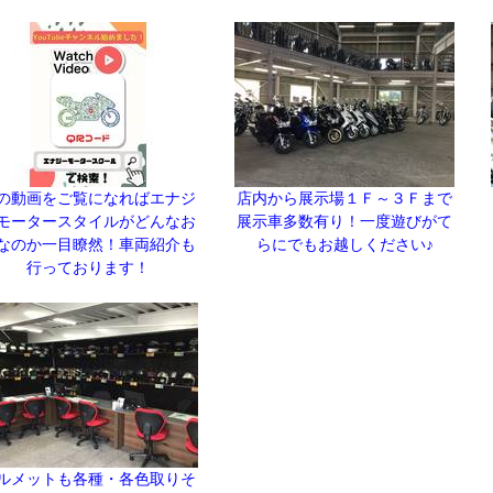
の動画をご覧になればエナジ
店内から展示場１Ｆ～３Ｆまで
モータースタイルがどんなお
展示車多数有り！一度遊びがて
なのか一目瞭然！車両紹介も
らにでもお越しください♪
行っております！
ルメットも各種・各色取りそ