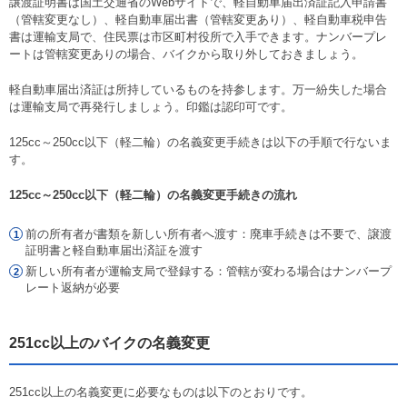
譲渡証明書は国土交通省のWebサイトで、軽自動車届出済証記入申請書
（管轄変更なし）、軽自動車届出書（管轄変更あり）、軽自動車税申告
書は運輸支局で、住民票は市区町村役所で入手できます。ナンバープレ
ートは管轄変更ありの場合、バイクから取り外しておきましょう。
軽自動車届出済証は所持しているものを持参します。万一紛失した場合
は運輸支局で再発行しましょう。印鑑は認印可です。
125cc～250cc以下（軽二輪）の名義変更手続きは以下の手順で行ないま
す。
125cc～250cc以下（軽二輪）の名義変更手続きの流れ
前の所有者が書類を新しい所有者へ渡す：廃車手続きは不要で、譲渡
証明書と軽自動車届出済証を渡す
新しい所有者が運輸支局で登録する：管轄が変わる場合はナンバープ
レート返納が必要
251cc以上のバイクの名義変更
251cc以上の名義変更に必要なものは以下のとおりです。