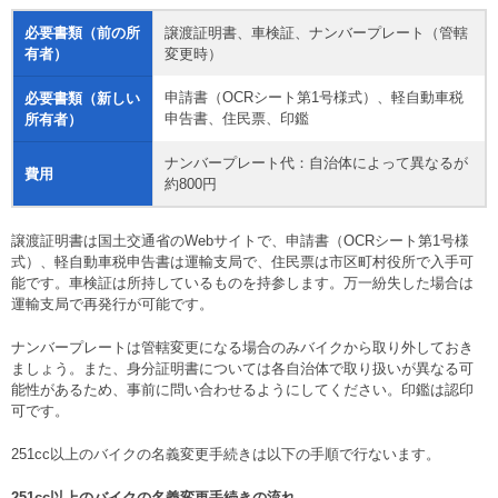
必要書類（前の所
譲渡証明書、車検証、ナンバープレート（管轄
有者）
変更時）
申請書（OCRシート第1号様式）、軽自動車税
必要書類（新しい
申告書、住民票、印鑑
所有者）
ナンバープレート代：自治体によって異なるが
費用
約800円
譲渡証明書は国土交通省のWebサイトで、申請書（OCRシート第1号様
式）、軽自動車税申告書は運輸支局で、住民票は市区町村役所で入手可
能です。車検証は所持しているものを持参します。万一紛失した場合は
運輸支局で再発行が可能です。
ナンバープレートは管轄変更になる場合のみバイクから取り外しておき
ましょう。また、身分証明書については各自治体で取り扱いが異なる可
能性があるため、事前に問い合わせるようにしてください。印鑑は認印
可です。
251cc以上のバイクの名義変更手続きは以下の手順で行ないます。
251cc以上のバイクの名義変更手続きの流れ