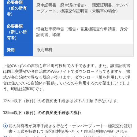
必要書類
廃車証明書（廃車済の場合）、譲渡証明書、ナンバ
（前の所有
ープレート、標識交付証明書（未廃車の場合）
者）
必要書類
軽自動車税申告（報告）書兼標識交付申請書、身分
（新しい所
証明書、印鑑
有者）
原則無料
費用
上記のいずれの書類も市区町村役所で入手できます。また、譲渡証明書
は国土交通省や各自治体のWebサイトでダウンロードもできますが、書
式が各自治体で異なる場合があります。ダウンロード版を利用したい場
合は住んでいる自治体が提供しているのを利用するのが望ましいでしょ
う。印鑑は認印可です。
125cc以下（原付）の名義変更手続きは以下の手順で行ないます。
125cc以下（原付）の名義変更手続きの流れ
前の所有者が廃車手続きを行なう：ナンバープレート・標識交付証明
書・印鑑を持参して市区町村役所へ行くと廃車証明書が発行される