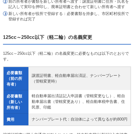
前の所有者が書類を新しい所有者へ渡す：譲渡証明書に住所・氏名を
記入して実印を押印し、廃車証明書と合わせて新しい所有者へ渡す
新しい所有者が役所で登録する：必要書類を持参し、市区町村役所で
登録すれば完了
125cc～250cc以下（軽二輪）の名義変更
125cc～250cc以下（軽二輪）の名義変更に必要なものは以下のとおりで
す。
必要書類
譲渡証明書、軽自動車届出済証、ナンバープレート
（前の所
（管轄変更時）
有者）
軽自動車届出済証記入申請書（管轄変更なし）、軽自
必要書類
動車届出書（管轄変更あり）、軽自動車税申告書、住
（新しい
民票、印鑑
所有者）
ナンバープレート代：自治体によって異なるが約800円
費用