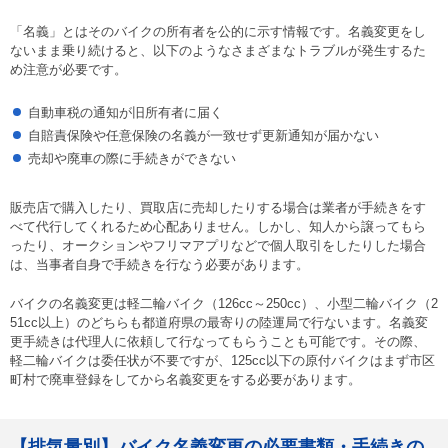
「名義」とはそのバイクの所有者を公的に示す情報です。名義変更をし
ないまま乗り続けると、以下のようなさまざまなトラブルが発生するた
め注意が必要です。
自動車税の通知が旧所有者に届く
自賠責保険や任意保険の名義が一致せず更新通知が届かない
売却や廃車の際に手続きができない
販売店で購入したり、買取店に売却したりする場合は業者が手続きをす
べて代行してくれるため心配ありません。しかし、知人から譲ってもら
ったり、オークションやフリマアプリなどで個人取引をしたりした場合
は、当事者自身で手続きを行なう必要があります。
バイクの名義変更は軽二輪バイク（126cc～250cc）、小型二輪バイク（2
51cc以上）のどちらも都道府県の最寄りの陸運局で行ないます。名義変
更手続きは代理人に依頼して行なってもらうことも可能です。その際、
軽二輪バイクは委任状が不要ですが、125cc以下の原付バイクはまず市区
町村で廃車登録をしてから名義変更をする必要があります。
【排気量別】バイク名義変更の必要書類・手続きの