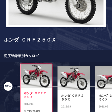
ホンダ ＣＲＦ２５０Ｘ
初度登録年別カタログ
NEW
ホンダ ＣＲＦ２
ホンダ ＣＲＦ２
ホンダ 
５０Ｘ
５０Ｘ
５０Ｘ
2014/04
2013/09
2011/09
￥
719,280円