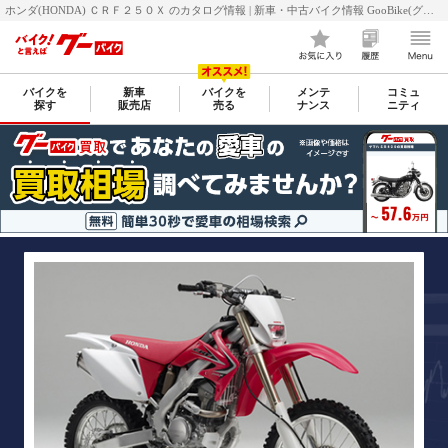
ホンダ(HONDA) ＣＲＦ２５０Ｘ のカタログ情報 | 新車・中古バイク情報 GooBike(グーバイク)
バイクを
新車
バイクを
メンテ
コミュ
探す
販売店
売る
ナンス
ニティ