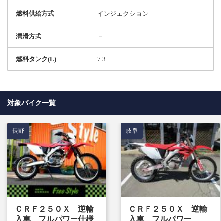
燃料供給方式
インジェクション
潤滑方式
－
燃料タンク(L)
7.3
対象バイク一覧
長野
岐阜
ＣＲＦ２５０Ｘ 逆輸
ＣＲＦ２５０Ｘ 逆輸
入車 フルパワー仕様
入車 フルパワー