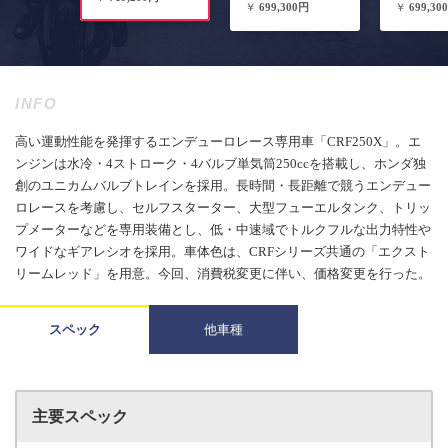
￥
699,300円
￥
699,30
INFO
高い運動性能を発揮するエンデューロレース専用車「CRF250X」。エ
ンジンは水冷・4ストローク・4バルブ単気筒250ccを搭載し、ホンダ独
創のユニカムバルブトレインを採用。長時間・長距離で競うエンデュー
ロレースを考慮し、セルフスターター、大型フューエルタンク、トリッ
プメーターなどを専用装備とし、低・中速域でトルクフルな出力特性や
ワイドなギアレシオを採用。車体色は、CRFシリーズ共通の「エクスト
リームレッド」を用意。今回、消費税変更に伴い、価格変更を行った。
スペック
他車種
主要スペック