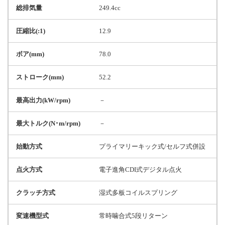
総排気量
249.4cc
圧縮比(:1)
12.9
ボア(mm)
78.0
ストローク(mm)
52.2
最高出力(kW/rpm)
－
最大トルク(N･m/rpm)
－
始動方式
プライマリーキック式/セルフ式併設
点火方式
電子進角CDI式デジタル点火
クラッチ方式
湿式多板コイルスプリング
変速機型式
常時噛合式5段リターン