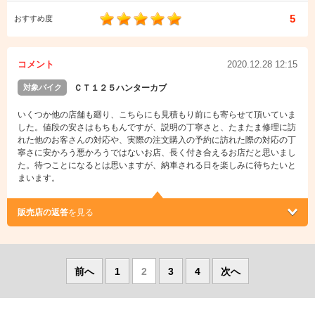
5
おすすめ度
コメント
2020.12.28 12:15
対象バイク
ＣＴ１２５ハンターカブ
いくつか他の店舗も廻り、こちらにも見積もり前にも寄らせて頂いていま
した。値段の安さはもちもんですが、説明の丁寧さと、たまたま修理に訪
れた他のお客さんの対応や、実際の注文購入の予約に訪れた際の対応の丁
寧さに安かろう悪かろうではないお店、長く付き合えるお店だと思いまし
た。待つことになるとは思いますが、納車される日を楽しみに待ちたいと
まいます。
販売店の返答
を見る
前へ
1
2
3
4
次へ