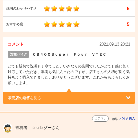
5
説明のわかりやすさ
5
おすすめ度
コメント
2021.09.13 20:21
対象バイク
ＣＢ４００Ｓｕｐｅｒ Ｆｏｕｒ ＶＴＥＣ
とても親切で説明も丁寧でした。いきなりの訪問でしたがとても感じ良く
対応していただき、車両も気に入ったのですが、店主さんの人柄が良く気
持ちよく購入できました。ありがとうございます。これからもよろしくお
願いします。
販売店の返答
を見る
カテゴリ
バイク購入
投稿者
ｃｕｂゾー
さん