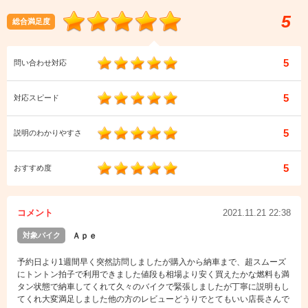
5
総合満足度
5
問い合わせ対応
5
対応スピード
5
説明のわかりやすさ
5
おすすめ度
コメント
2021.11.21 22:38
対象バイク
Ａｐｅ
予約日より1週間早く突然訪問しましたが購入から納車まで、超スムーズ
にトントン拍子で利用できました値段も相場より安く買えたかな燃料も満
タン状態で納車してくれて久々のバイクで緊張しましたが丁寧に説明もし
てくれ大変満足しました他の方のレビューどうりでとてもいい店長さんで