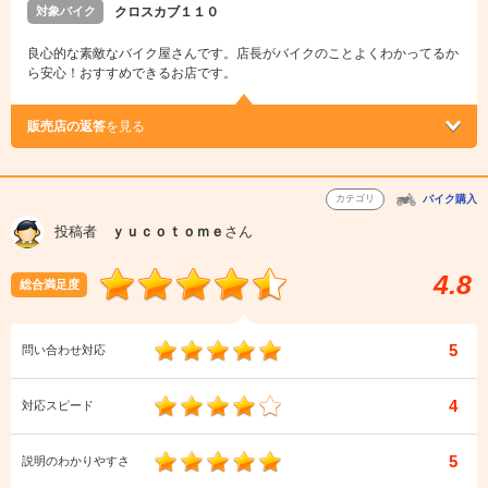
対象バイク
クロスカブ１１０
良心的な素敵なバイク屋さんです。店長がバイクのことよくわかってるか
ら安心！おすすめできるお店です。
販売店の返答
を見る
カテゴリ
バイク購入
投稿者
ｙｕｃｏｔｏｍｅ
さん
4.8
総合満足度
5
問い合わせ対応
4
対応スピード
5
説明のわかりやすさ