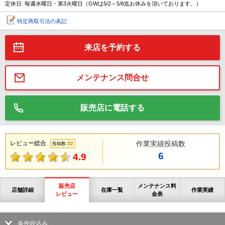
定休日: 毎週水曜日・第3火曜日（GWは5/2～5/6迄お休みを頂いております。）
特定商取引法の表記
来店を予約する
メンテナンス問合せ
販売店に電話する
レビュー総合
作業実績投稿数
32
投稿数:
6
4.9
販売店
メンテナンス料
店舗詳細
在庫一覧
作業実績
レビュー
金表
条件絞込み