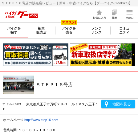
ＳＴＥＰ１６号店の販売店レビュー｜新車・中古バイクなら【グーバイク(GooBike)】
バイクを
新車
バイクを
メンテ
コミュ
探す
販売店
売る
ナンス
ニティ
ＳＴＥＰ１６号店
地図を見る
〒 192-0903 東京都八王子市万町２８-１ ルミネス八王子１
Ｆ
ホームページ:
http://www.step16.com
営業時間: １０：００～１９：００