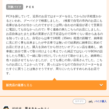
対象バイク
ＰＣＸ
PCXを探していて、近所のお店ではオーダーを出してから2が月程度かか
るといわれ、グーバイクで検索しました。（検索で自宅の市内のお店にも
在庫があるのが分かったのですがそこは問い合わせの返信が遅くて営業日
に電話しても出なかったので）早く連絡の来たこちらのお店にしました。
お店自体はたまたま私の実家が八王子近辺なので30年ぐらい前からあるの
を知っていました。自宅からは車で1時間（35km）程度の距離で、納車前
に見に行く事も出来ましたが中古車では無いので結果的に納車日に初めて
お店に行きました。購入を決めてから付けたいオプション品を連絡し、納
車後に自分で買って取り付けようと考えていた純正ではないリヤBOXの話
をしたら手配して一緒に取り付けしていただけて助かりました。納車時に
色々お話させてもらいましたが、とても感じの良い店長さんでした。こち
らのお店にしてよかったです。買ったばかりなので自分がスクーターをま
たすぐに買うことは無さそうですが、周りにいたらすすめられるお店で
す。
販売店の返答
を見る
カテゴリ
バイク購入
投稿者
黒まるもっち
さん