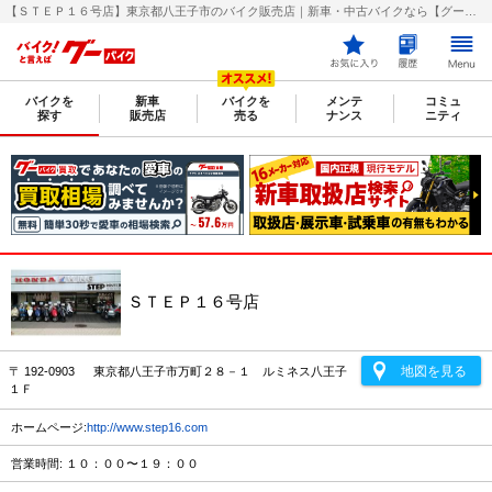
【ＳＴＥＰ１６号店】東京都八王子市のバイク販売店｜新車・中古バイクなら【グーバイク(GooBike)】
バイクを
新車
バイクを
メンテ
コミュ
探す
販売店
売る
ナンス
ニティ
ＳＴＥＰ１６号店
地図を見る
〒 192-0903 東京都八王子市万町２８－１ ルミネス八王子
１Ｆ
ホームページ:
http://www.step16.com
営業時間: １０：００〜１９：００