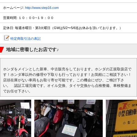
ホームページ:
http://www.step16.com
営業時間: １０：００~１９：００
定休日: 毎週水曜日・第3火曜日（GWは5/2〜5/6迄お休みを頂いております。）
特定商取引法の表記
地域に密着したお店です♪
ホンダをメインとした新車、中古販売をしております。ホンダの正規取扱店で
す！ホンダ車以外の修理や下取りも行っております！お気軽にご相談下さい！
店頭在庫がない車両もお取り寄せ可能です。この機会にぜひ、ご検討下さ
い。 認証工場完備です。オイル交換、タイヤ交換から点検整備、車検整備ま
でお任せ下さい。