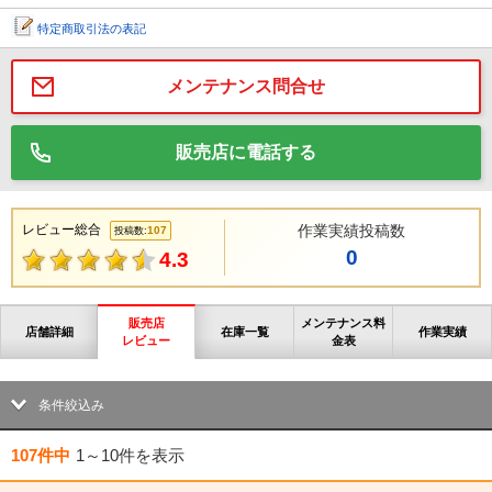
特定商取引法の表記
メンテナンス問合せ
販売店に電話する
レビュー総合
作業実績投稿数
107
投稿数:
0
4.3
販売店
メンテナンス料
店舗詳細
在庫一覧
作業実績
レビュー
金表
条件絞込み
107件中
1～10件
を表示