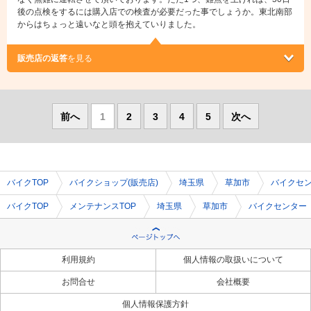
後の点検をするには購入店での検査が必要だった事でしょうか。東北南部
からはちょっと遠いなと頭を抱えていりました。
販売店の返答
を見る
前へ
1
2
3
4
5
次へ
バイクTOP
バイクショップ(販売店)
埼玉県
草加市
バイクセ
バイクTOP
メンテナンスTOP
埼玉県
草加市
バイクセンター
利用規約
個人情報の取扱いについて
お問合せ
会社概要
個人情報保護方針