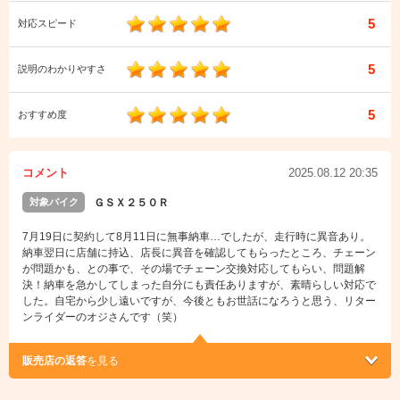
5
対応スピード
5
説明のわかりやすさ
5
おすすめ度
コメント
2025.08.12 20:35
対象バイク
ＧＳＸ２５０Ｒ
7月19日に契約して8月11日に無事納車…でしたが、走行時に異音あり。
納車翌日に店舗に持込、店長に異音を確認してもらったところ、チェーン
が問題かも、との事で、その場でチェーン交換対応してもらい、問題解
決！納車を急かしてしまった自分にも責任ありますが、素晴らしい対応で
した。自宅から少し遠いですが、今後ともお世話になろうと思う、リター
ンライダーのオジさんです（笑）
販売店の返答
を見る