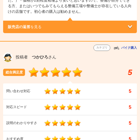
た。）・価格が2割程度相場より安いと思いますので、整備が自分ででき
る方、またはいつでもみてもらえる整備工場や整備士が存在している人向
けの店舗です。初心者の購入は勧めません。
販売店の返答
を見る
カテゴリ
バイク購入
投稿者
つかひろ
さん
5
総合満足度
5
問い合わせ対応
5
対応スピード
5
説明のわかりやすさ
5
おすすめ度