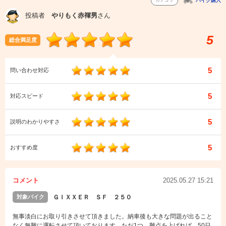
カテゴリ
バイク購入
投稿者
やりもく赤褌男
さん
5
総合満足度
5
問い合わせ対応
5
対応スピード
5
説明のわかりやすさ
5
おすすめ度
コメント
2025.05.27 15:21
対象バイク
ＧＩＸＸＥＲ ＳＦ ２５０
無事淡白にお取り引きさせて頂きました。納車後も大きな問題が出ること
なく無難に運転させて頂いております。ただ1つ、難点を上げれば、50日