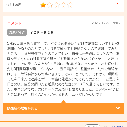
1
おすすめ度
コメント
2025.06.27 14:06
対象バイク
ＹＺＦ－Ｒ２５
5月26日購入色々質問して、すぐに返事をいただけて納期についても2〜3
週間かかるとのことでした。3週間経っても連絡こないので連絡してみた
ところ、「まだ整備中」とのことでした。自分は完全通販にしたので、車
両を見てないので4週間近く経っても整備終わらないバイクか……と思い
ました。その後「なんとか1ヶ月以内で納品できませんか？」とお伺いし
たら3日間返事が返ってこない……翌日電話で「整備終わったので陸送か
けます、陸送会社から連絡いきます」とのことでした。それから1週間経
った今日未だに連絡こず……本当に陸送かけてくれたのかな……と思う今
日この頃。自分の調べだと近県なので陸送は2〜4日で届くらしいです。ま
だ、車両は来てないのにローンの支払いも始まりました。自分のバイクは
どこにあって、届くのかもわかりません……不安しかないです。
販売店の返答
を見る