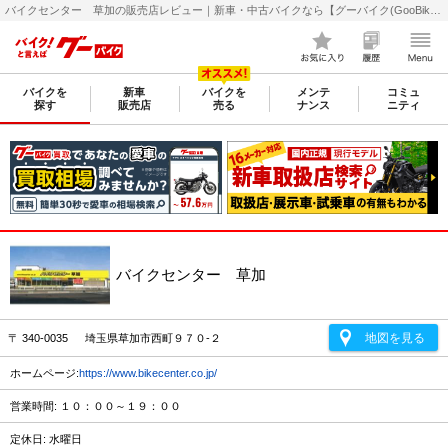
バイクセンター 草加の販売店レビュー｜新車・中古バイクなら【グーバイク(GooBike)】
バイクを
新車
バイクを
メンテ
コミュ
探す
販売店
売る
ナンス
ニティ
バイクセンター 草加
地図を見る
〒 340-0035 埼玉県草加市西町９７０-２
ホームページ:
https://www.bikecenter.co.jp/
営業時間: １０：００～１９：００
定休日: 水曜日