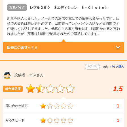
対象バイク
レブル２５０ Ｓエディション Ｅ－Ｃｌｕｔｃｈ
新車を購入しました。メールでの返信や電話での応答も良かったです。店
頭での契約は若い男性の方で、以前乗っていたバイクの話など短時間です
が楽しくお話しできました。他店からの取り寄せに2，3週間かかると言わ
れましたが、実際は1週間で納車されたので満足しています。
販売店の返答
を見る
カテゴリ
バイク購入
投稿者
エス
さん
1.5
総合満足度
1
問い合わせ対応
1
対応スピード