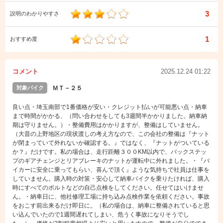
3
説明のわかりやすさ
1
おすすめ度
コメント
2025.12.24 01:22
対象バイク
ＭＴ－２５
良い点・埼玉南部で1番価格が安い・クレジット払いが可能悪い点・納車
まで時間がかかる、（問い合わせをしても3週間半かかりました。納車納
期は守りません。）・整備費用はかかりますが、整備はしていません。
（大昔の上野地区の現状渡しの考え方なので、この会社の整備は『ナット
が閉まっていて外れないか確認する。』ではなく、『ナットがついている
か？』だけです。私の場合は、走行距離３００KM以内で、バックステッ
プのギアチェンジとリアブレーキのナットが運転中に外れました。・『バ
イカーに安全に乗ってもらい、喜んで頂く』ような気持ちで社員は仕事を
していません。購入時の対策・安心して納車バイクを乗りたければ、購入
時にすべてのボルトなどの自己点検をしてください。任せてはいけませ
ん。・納車日に、他社修理工場に持ち込み点検作業を依頼ください。事故
をおこす前出来るだけ即日に。（私の場合は、納車に整備されていると思
い込んでいたので1週間遅れてしまい、危うく事故になりそうでし