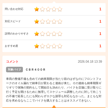
1
問い合わせ対応
1
対応スピード
1
説明のわかりやすさ
1
おすすめ度
コメント
2026.04.18 13:39
対象バイク
ＣＢＲ４００Ｒ
車両の整備不備も含めての納車期限が当たり前のはずなのにフロントフォ
ークのオイル漏れで納車日が変わると連絡が来た。その連絡も納車期限ギ
リギリで保険の契約もして開始日も決めたり、バイクを店舗に受け取りに
行く予定を開けるために無理してスケジュール調整したのに対して向こう
の不備で延長したにも関わらずロクな謝罪も対応もなかった。まともな対
応を求めるならここでバイクを購入することはオススメできない。