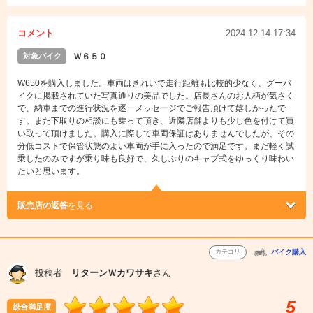
コメント
2024.12.14 17:34
対象バイク
Ｗ６５０
W650を購入しました。車両はきれいで走行距離も比較的少なく、グーバ
イクに掲載されていた写真通りの美品でした。店長さんのお人柄が気さく
で、納車までの進行状況を逐一メッセージでご報告頂けて嬉しかったで
す。また下取りの相談にも乗って頂き、近隣店舗よりも少し色を付けて買
い取って頂けました。購入に際して車両保証はありませんでしたが、その
分低コストで保管状態のよい車両が手に入ったので満足です。まだ軽く試
乗したのみですが乗り味も良好で、久しぶりのキャブ式をゆっくり味わい
たいと思います。
販売店の返答
を見る
カテゴリ
バイク購入
投稿者
リターンＷカワサキ
さん
5
総合満足度