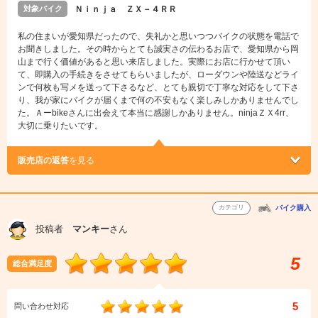
対象バイク
Ｎｉｎｊａ ＺＸ－４ＲＲ
私の住まいが愛知県だったので、失礼かと思いつつバイクの状態を電話で
お聞きしました。その時からとても誠実さの伝わるお店で、愛知県から岡
山まで行く価値があると思い来店しました。実際にお店に行かせて頂い
て、即購入の手続きをさせてもらいましたが、ローダウンや陸送などライ
ンで何枚も写メを送って下さるなど、とても親切で丁寧な対応をして下さ
り、我が家にバイクが届くまで何の不安もなく楽しみしかありませんでし
た。Ａーbikeさんに出会えて本当に感謝しかありません。ninjaＺＸ4rr、
大切に乗りたいです。
販売店の返答
を見る
カテゴリ
バイク購入
投稿者
マンキー
さん
5
総合満足度
5
問い合わせ対応