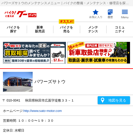
パワーズサトウのメンテナンスメニュー｜バイクの整備・メンテナンス・修理店を探すなら【グーバイク(GooBike)】
バイクを
新車
バイクを
メンテ
コミュ
探す
販売店
売る
ナンス
ニティ
パワーズサトウ
地図を見る
〒 010-0041 秋田県秋田市広面字堤敷３３－１
ホームページ:
http://www.sato-motor.com
営業時間: １０：００〜１９：３０
定休日: 水曜日