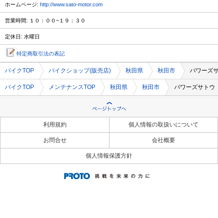
ホームページ:
http://www.sato-motor.com
営業時間: １０：００~１９：３０
定休日: 水曜日
特定商取引法の表記
バイクTOP
バイクショップ(販売店)
秋田県
秋田市
パワーズ
バイクTOP
メンテナンスTOP
秋田県
秋田市
パワーズサトウ
利用規約
個人情報の取扱いについて
お問合せ
会社概要
個人情報保護方針