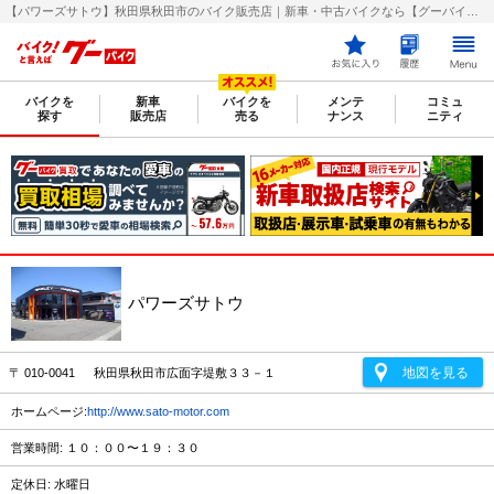
【パワーズサトウ】秋田県秋田市のバイク販売店｜新車・中古バイクなら【グーバイク(GooBike)】
バイクを
新車
バイクを
メンテ
コミュ
探す
販売店
売る
ナンス
ニティ
パワーズサトウ
地図を見る
〒 010-0041 秋田県秋田市広面字堤敷３３－１
ホームページ:
http://www.sato-motor.com
営業時間: １０：００〜１９：３０
定休日: 水曜日