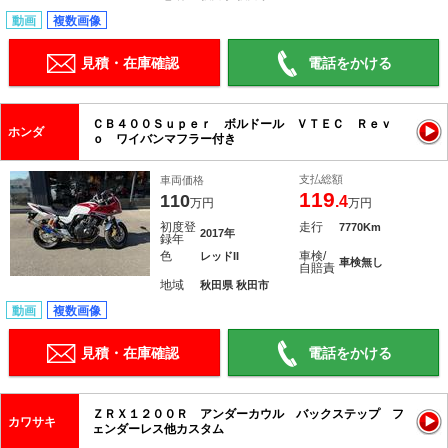
動画
複数画像
見積・在庫確認
電話をかける
ＣＢ４００Ｓｕｐｅｒ ボルドール ＶＴＥＣ Ｒｅｖ
ホンダ
ｏ ワイバンマフラー付き
支払総額
車両価格
119
110
.4
万円
万円
初度登
走行
7770Km
2017年
録年
色
車検/
レッドII
車検無し
自賠責
地域
秋田県 秋田市
動画
複数画像
見積・在庫確認
電話をかける
ＺＲＸ１２００Ｒ アンダーカウル バックステップ フ
カワサキ
ェンダーレス他カスタム