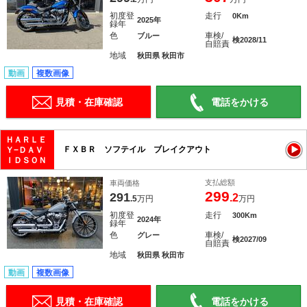
初度登
走行
0Km
2025年
録年
色
車検/
ブルー
検2028/11
自賠責
地域
秋田県 秋田市
動画
複数画像
見積・在庫確認
電話をかける
ＨＡＲＬＥ
ＦＸＢＲ ソフテイル ブレイクアウト
Ｙ−ＤＡＶ
ＩＤＳＯＮ
支払総額
車両価格
299
291
.2
.5
万円
万円
初度登
走行
300Km
2024年
録年
色
車検/
グレー
検2027/09
自賠責
地域
秋田県 秋田市
動画
複数画像
見積・在庫確認
電話をかける