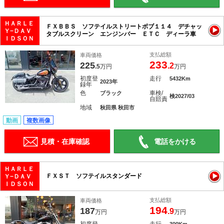
ＨＡＲＬＥ
ＦＸＢＢＳ ソフテイルストリートボブ１１４ デチャッ
Ｙ−ＤＡＶ
タブルスクリーン エンジンバー ＥＴＣ ディーラ車
ＩＤＳＯＮ
支払総額
車両価格
233
225
.2
.5
万円
万円
初度登
走行
5432Km
2023年
録年
色
車検/
ブラック
検2027/03
自賠責
地域
秋田県 秋田市
動画
複数画像
見積・在庫確認
電話をかける
ＨＡＲＬＥ
ＦＸＳＴ ソフテイルスタンダード
Ｙ−ＤＡＶ
ＩＤＳＯＮ
支払総額
車両価格
194
187
.9
万円
万円