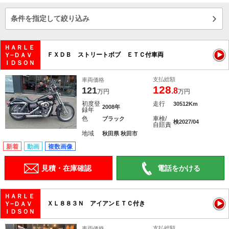
条件を指定して絞り込み
ＨＡＲＬＥ
ＦＸＤＢ ストリートボブ ＥＴＣ付車両
Ｙ−ＤＡＶ
ＩＤＳＯＮ
支払総額
車両価格
128
121
.8
万円
万円
初度登
走行
30512Km
2008年
録年
色
車検/
ブラック
検2027/04
自賠責
地域
秋田県 秋田市
新着
動画
複数画像
見積・在庫確認
電話をかける
ＨＡＲＬＥ
ＸＬ８８３Ｎ アイアンＥＴＣ付き
Ｙ−ＤＡＶ
ＩＤＳＯＮ
支払総額
車両価格