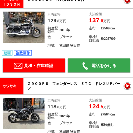
Ｙ−ＤＡＶ
ＩＤＳＯＮ
支払総額
車両価格
137
129
.6
.8
万円
万円
初度登
走行
12509Km
2019年
録年
色
車検/
ブラック
検2027/09
自賠責
地域
秋田県 秋田市
動画
複数画像
見積・在庫確認
電話をかける
Ｚ９００ＲＳ フェンダーレス ＥＴＣ ドレスＵＰパー
カワサキ
ツ
支払総額
車両価格
124
118
.5
.8
万円
万円
初度登
走行
27564Km
2020年
録年
色
車検/
ブラック
車検無し
自賠責
地域
秋田県 秋田市