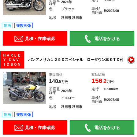
初度登
走行
300Km
2024年
録年
色
車検/
ブラック
検2027/09
自賠責
地域
秋田県 秋田市
動画
複数画像
見積・在庫確認
電話をかける
ＨＡＲＬＥ
パンアメリカ１２５０スペシャル ローダウン車ＥＴＣ付
Ｙ−ＤＡＶ
ＩＤＳＯＮ
支払総額
車両価格
156
148
.2
.5
万円
万円
初度登
走行
10508Km
2023年
録年
色
車検/
イエロー
検2027/05
自賠責
地域
秋田県 秋田市
動画
複数画像
見積・在庫確認
電話をかける