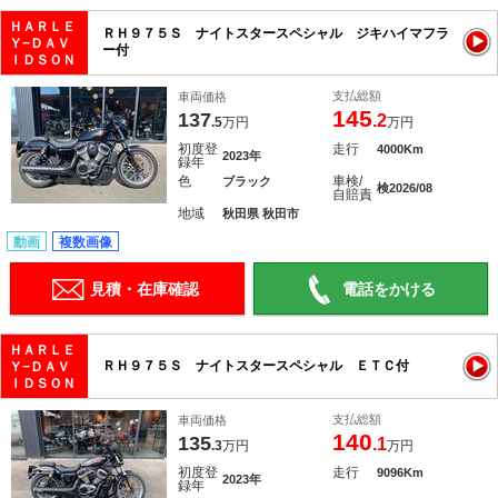
ＨＡＲＬＥ
ＲＨ９７５Ｓ ナイトスタースペシャル ジキハイマフラ
Ｙ−ＤＡＶ
ー付
ＩＤＳＯＮ
支払総額
車両価格
145
137
.2
.5
万円
万円
初度登
走行
4000Km
2023年
録年
色
車検/
ブラック
検2026/08
自賠責
地域
秋田県 秋田市
動画
複数画像
見積・在庫確認
電話をかける
ＨＡＲＬＥ
ＲＨ９７５Ｓ ナイトスタースペシャル ＥＴＣ付
Ｙ−ＤＡＶ
ＩＤＳＯＮ
支払総額
車両価格
140
135
.1
.3
万円
万円
初度登
走行
9096Km
2023年
録年