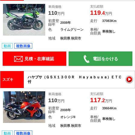
支払総額
車両価格
119
110
.4
万円
万円
初度登
走行
37083Km
2008年
録年
色
車検/
ライムグリーン
車検無し
自賠責
地域
秋田県 秋田市
動画
複数画像
見積・在庫確認
電話をかける
ハヤブサ（ＧＳＸ１３００Ｒ Ｈａｙａｂｕｓａ）ＥＴＣ
スズキ
付
支払総額
車両価格
117
110
.2
万円
万円
初度登
走行
39664Km
2008年
録年
色
車検/
オレンジII
車検無し
自賠責
地域
秋田県 秋田市
動画
複数画像