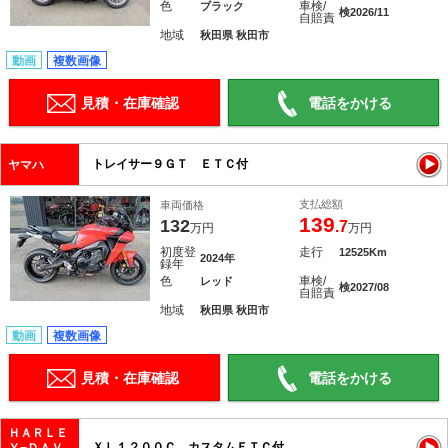
色
車検/
ブラック
検2026/11
自賠責
地域
秋田県 秋田市
動画
複数画像
見積・在庫確認
電話をかける
トレイサー９ＧＴ ＥＴＣ付
ヤマハ
支払総額
車両価格
139
132
.7
万円
万円
初度登
走行
12525Km
2024年
録年
色
車検/
レッド
検2027/08
自賠責
地域
秋田県 秋田市
動画
複数画像
見積・在庫確認
電話をかける
ＨＡＲＬＥ
ＸＬ１２００Ｃ カスタムＥＴＣ付