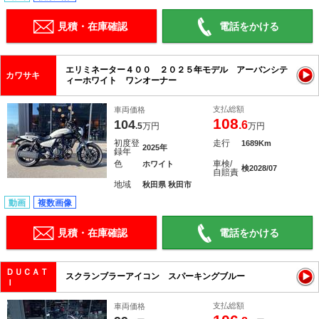
見積・在庫確認
電話をかける
エリミネーター４００ ２０２５年モデル アーバンシテ
カワサキ
ィーホワイト ワンオーナー
支払総額
車両価格
108
104
.6
.5
万円
万円
初度登
走行
1689Km
2025年
録年
色
車検/
ホワイト
検2028/07
自賠責
地域
秋田県 秋田市
動画
複数画像
見積・在庫確認
電話をかける
ＤＵＣＡＴ
スクランブラーアイコン スパーキングブルー
Ｉ
支払総額
車両価格