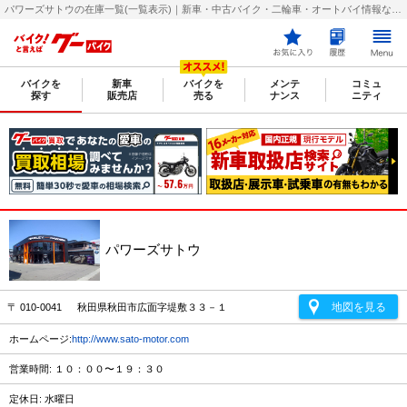
パワーズサトウの在庫一覧(一覧表示)｜新車・中古バイク・二輪車・オートバイ情報なら【グーバイク(GooBike)】
バイクを
新車
バイクを
メンテ
コミュ
探す
販売店
売る
ナンス
ニティ
パワーズサトウ
地図を見る
〒 010-0041 秋田県秋田市広面字堤敷３３－１
ホームページ:
http://www.sato-motor.com
営業時間: １０：００〜１９：３０
定休日: 水曜日