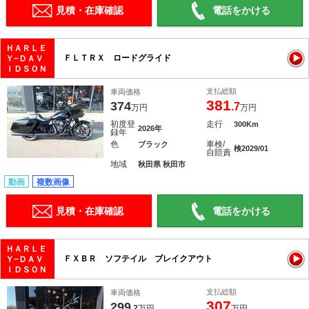
見積・在庫確認
電話をかける
ＨＡＲＬＥ
ＦＬＴＲＸ ロードグライド
Ｙ−ＤＡＶ
ＩＤＳＯＮ
支払総額
車両価格
381
374
.7
万円
万円
初度登
走行
300Km
2026年
録年
色
車検/
ブラック
検2029/01
自賠責
地域
秋田県 秋田市
動画
複数画像
見積・在庫確認
電話をかける
ＨＡＲＬＥ
ＦＸＢＲ ソフテイル ブレイクアウト
Ｙ−ＤＡＶ
ＩＤＳＯＮ
支払総額
車両価格
307
299
.2
万円
万円