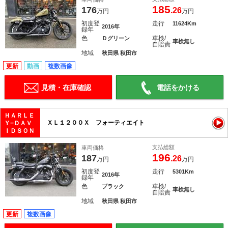
185
176
.26
万円
万円
初度登
走行
11624Km
2016年
録年
色
車検/
Ｄグリーン
車検無し
自賠責
地域
秋田県 秋田市
更新
動画
複数画像
見積・在庫確認
電話をかける
ＨＡＲＬＥ
ＸＬ１２００Ｘ フォーティエイト
Ｙ−ＤＡＶ
ＩＤＳＯＮ
支払総額
車両価格
196
187
.26
万円
万円
初度登
走行
5301Km
2016年
録年
色
車検/
ブラック
車検無し
自賠責
地域
秋田県 秋田市
更新
複数画像