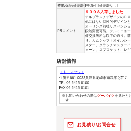
整備/保証/修復歴
[整備付] [修復歴なし]
９９９Ｓ入荷しました
テルブランチデザインのＤＵ
他にはない個性的デザインと
オーリンズ前後サスペンショ
PRコメント
段階変更可能。テルミニョー
備交換箇所は以下の通り。前
Ｈ、カムシャフトオイルシー
スター、クラッチマスターイ
ェーン、スプロケット、レギ
店舗情報
モト マッシモ
住所
〒661-0033兵庫県尼崎市南武庫之荘７
TEL
06-6415-8100
FAX
06-6415-8101
※お問い合わせの際は
グーバイク
を見たと
す
お見積り/お問合せ