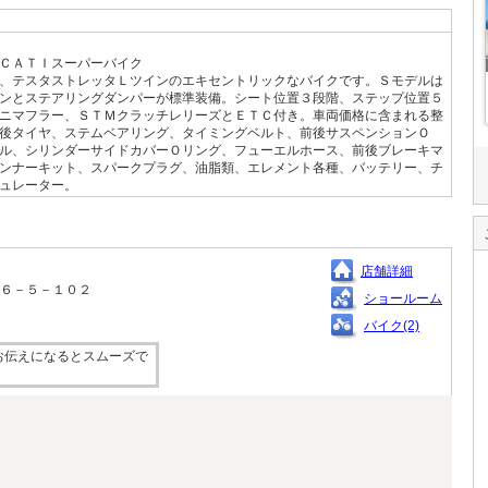
ＣＡＴＩスーパーバイク
、テスタストレッタＬツインのエキセントリックなバイクです。Ｓモデルは
ンとステアリングダンパーが標準装備。シート位置３段階、ステップ位置５
ニマフラー、ＳＴＭクラッチレリーズとＥＴＣ付き。車両価格に含まれる整
後タイヤ、ステムベアリング、タイミングベルト、前後サスペンションＯ
ル、シリンダーサイドカバーＯリング、フューエルホース、前後ブレーキマ
ンナーキット、スパークプラグ、油脂類、エレメント各種、バッテリー、チ
ュレーター。
店舗詳細
－６－５－１０２
ショールーム
バイク(2)
お伝えになるとスムーズで