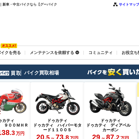
シモ｜新車・中古バイクなら【グーバイク
サイトマッ
バイクを売る
メンテナンスを依頼する
コミュニティ
お役立ち
バイク買取相場
ゥカティ
ドゥカティ
ドゥカティ
ィ ９００ＭＨＲ
ドゥカティ ハイパーモタ
ドゥカティ ディアベル
ード１１００Ｓ
カーボン
138
.3
万円
20
73
29
87
.5
.8
.2
～
～
万円
万円