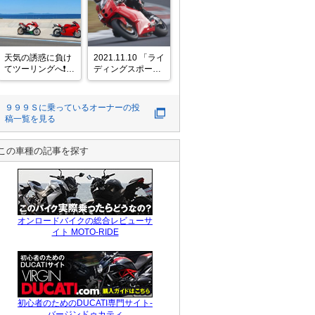
https://ameblo.jp/pq7ll/entry-
ませんでした

12972479061.html
目がショボショボ
してます

#バイク #DUCATI 
https://ameblo.jp/pq7ll/entry-
#宮ヶ
1295969180
天気の誘惑に負け
2021.11.10 「ライ
てツーリングへ❗

ディングスポーツ
途中、速度違反取
杯 85分お遊び耐
り締まりに遭遇も
久」に参戦しまし
安全運転で通過！
た。

９９９Ｓ
に乗っているオーナーの投
警察さんもバイク
稿一覧を見る
乗りたかっただろ
くじ引きグリッド
うなぁ😁

64台中54番と言う
お昼は二郎系ラー
くじ運の無いスタ
この車種の記事を探す
メンを食して満足
ートから始まりま
✨

した。自分は第二
梅雨の到来でまた
ライダーだったの
乗れなくて悶々す
で、ルマン式ス
る日々が
オンロードバイクの総合レビューサ
イト MOTO-RIDE
初心者のためのDUCATI専門サイト-
バージンドゥカティ