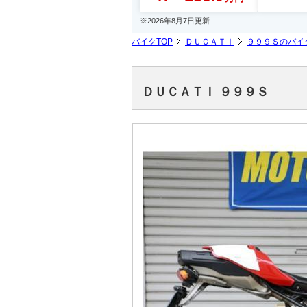
※2026年8月7日更新
バイクTOP
ＤＵＣＡＴＩ
９９９Ｓのバイ
ＤＵＣＡＴＩ ９９９Ｓ