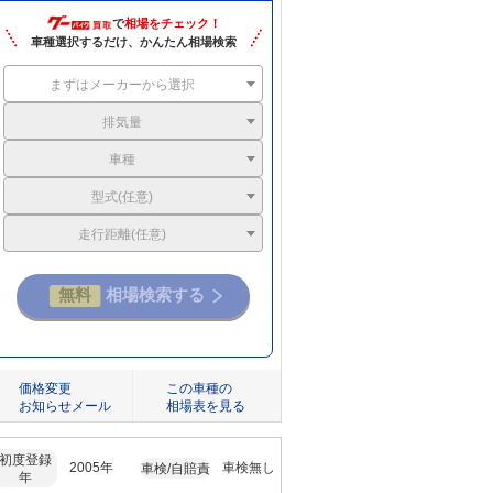
で
相場をチェック！
車種選択するだけ、かんたん相場検索
まずはメーカーから選択
排気量
車種
型式(任意)
走行距離(任意)
価格変更
この車種の
お知らせメール
相場表を見る
初度登録
2005年
車検無し
車検/自賠責
年