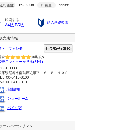
15202Km
999cc
走行距離
排気量
印刷する
購入基礎知識
A4版
B5版
販売店情報
モト マッシモ
総合
満足度
5
販売店レビューを見る(24件)
〒661-0033
兵庫県尼崎市南武庫之荘７－６－５－１０２
EL: 06-6415-8100
AX: 06-6415-8101
店舗詳細
ショールーム
バイク(2)
ホームページリンク