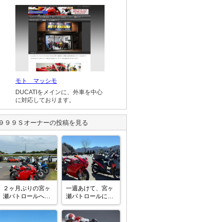
モト マッシモ
DUCATIをメインに、外車を中心
に対応しております。
９９９Ｓ
オーナーの投稿を見る
２ヶ月ぶりの宮ヶ
一週あけて、宮ヶ
瀬パトロールへ

瀬パトロールに行
一時期の渇水寸前
ってきました。気
の水位は上昇して
温低めなので駐車
いました

場で渋滞はしてい