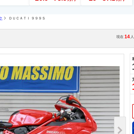
ク
ＤＵＣＡＴＩ ９９９Ｓ
14
現在