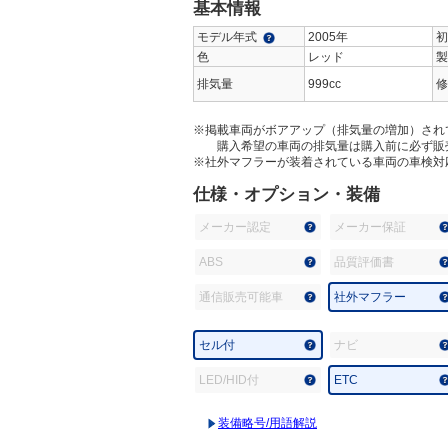
基本情報
モデル年式
2005年
初
色
レッド
製
排気量
999cc
修
※掲載車両がボアアップ（排気量の増加）され
購入希望の車両の排気量は購入前に必ず販
※社外マフラーが装着されている車両の車検対
仕様・オプション・装備
メーカー認定
メーカー保証
ABS
品質評価書
通信販売可能車
社外マフラー
セル付
ナビ
LED/HID付
ETC
装備略号/用語解説