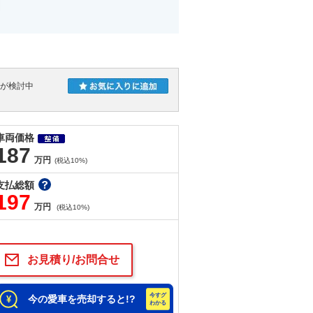
人が検討中
車両価格
187
万円
(税込10%)
支払総額
197
万円
(税込10%)
お見積り/お問合せ
今の愛車を売却すると!?