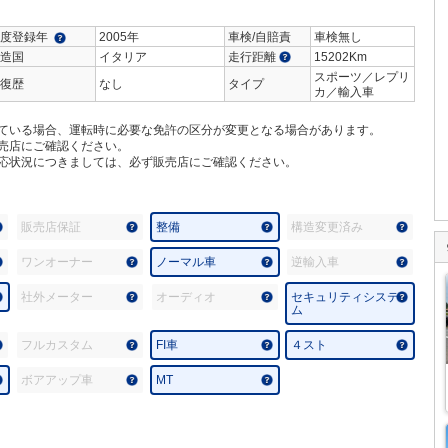
度登録年
2005年
車検/自賠責
車検無し
造国
イタリア
走行距離
15202Km
スポーツ／レプリ
復歴
なし
タイプ
カ／輸入車
ている場合、運転時に必要な免許の区分が変更となる場合があります。
売店にご確認ください。
応状況につきましては、必ず販売店にご確認ください。
販売店保証
整備
構造変更済み
ワンオーナー
ノーマル車
逆輸入車
社外メーター
オーディオ
セキュリティシステ
ム
フルカスタム
FI車
４スト
ボアアップ車
MT