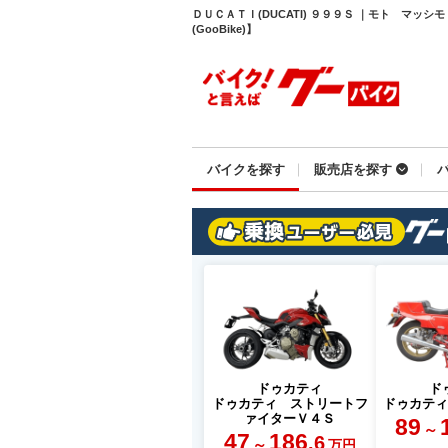
ＤＵＣＡＴＩ(DUCATI) ９９９Ｓ ｜モト マッ
(GooBike)】
バイクを探す
販売店を探す
ドゥカティ
ド
ドゥカティ ストリートフ
ドゥカテ
ァイターＶ４Ｓ
89
～
47
186
.6
～
万円