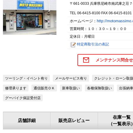
〒661-0033 兵庫県尼崎市南武庫之荘７
TEL 06-6415-8100 FAX 06-6415-8101
ホームページ：
http://motomassimo
営業時間：１０：３０～１９：００
定休日：月曜日
特定商取引法の表記
メンテナンス問合せ
ツーリング・イベント有り
メールサービス有り
クレジット・ローン取
修理承ります
通信販売ＯＫ
新車取扱い
各種保険取扱い
出張納
グーバイク保証受付店
在庫一覧
店舗詳細
販売店レビュー
（一覧表示