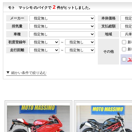
2
モト マッシモ のバイクで
件がヒットしました。
メーカー
本体価格
排気量
支払総額
車種
地域
初度登録年
～
新
新
走行距離
～
その他
細かい条件で絞り込む