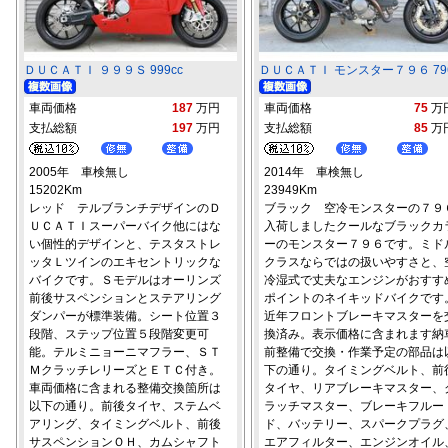
ＤＵＣＡＴＩ ９９９Ｓ 999cc
ＤＵＣＡＴＩ モンスター７９６ 796
車両価格
187
万円
車両価格
75
万
支払総額
197
万円
支払総額
85
万
2005年 車検無し
2014年 車検無し
15202Km
23949Km
レッド テルブランチデザインのＤ
ブラック 空冷モンスターの７９
ＵＣＡＴＩスーパーバイク他にはな
入荷しましたクールなブラックカ
い個性的デザインと、テスタストレ
ーのモンスター７９６です。ミド
ッタＬツインのエキセントリックな
クラスならではの扱いやすさと、
バイクです。Ｓモデルはオーリンズ
冷湿式で丈夫なエンジンがおすす
前後サスペンションとステアリング
ポイントのネイキッドバイクです
ダンパーが標準装備。シート位置３
近年フロントブレーキマスターを
段階、ステップ位置５段階変更可
換済み。表示価格に含まれます納
能。テルミニョーニマフラー、ＳＴ
前整備で交換・作業予定の部品は
ＭクラッチレリーズとＥＴＣ付き。
下の通り。タイミングベルト、前
車両価格に含まれる整備交換箇所は
タイヤ、リアブレーキマスター、
以下の通り。前後タイヤ、ステムベ
ラッチマスター、ブレーキフルー
アリング、タイミングベルト、前後
ド、バッテリー、スパークプラグ
サスペンションＯＨ、カムシャフト
エアフィルター、エンジンオイル