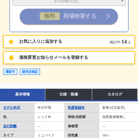
走行距離(任意)
14
お気に入りに追加する
検討中
人
価格変更お知らせメールを登録する
通販可
販売店保証
基本情報
仕様・装備
カタログ
モデル年式
年式不明
初度登録年
新車(注文販売)
色
レッドＭ
車検/自賠責
自賠責保険無し
走行距離
―
修復歴
―
タイプ
ミニバイク
排気量
50cc