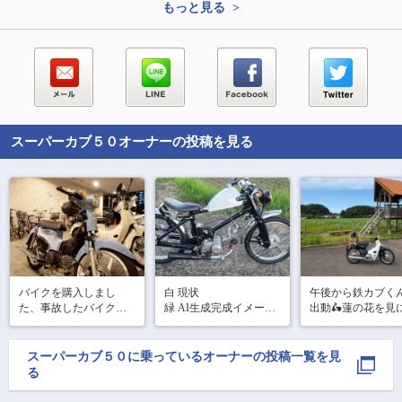
もっと見る >
スーパーカブ５０
オーナーの投稿を見る
バイクを購入しまし
白 現状

午後から鉄カブく
た、事故したバイクな
緑 AI生成完成イメージ

出動🛵蓮の花を見
んだから色々な修理を
完成までいつまでかか
きましたが、あま
しなきゃだな。。。一
るのか…完成したらカ
いてない💦そこに
応ここまでが出来て感
ブミーティング行って
散歩をしているお
スーパーカブ５０
に乗っているオーナーの投稿一覧を見
謝します。
みたいですね
ゃんが「見頃は朝
る
早朝にこなければ
よ~」と言われまし