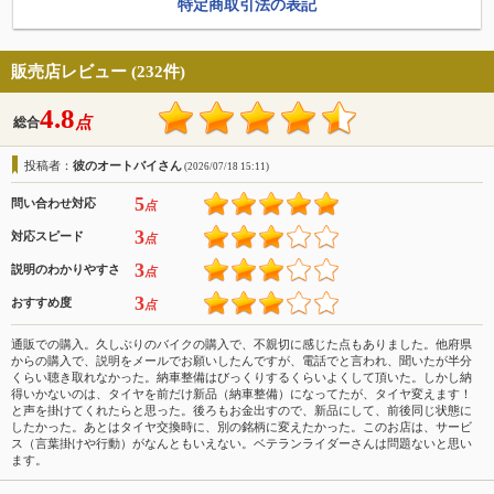
特定商取引法の表記
販売店レビュー (232件)
4.8
点
総合
投稿者：
彼のオートバイさん
(2026/07/18 15:11)
5
問い合わせ対応
点
3
対応スピード
点
3
説明のわかりやすさ
点
3
おすすめ度
点
通販での購入。久しぶりのバイクの購入で、不親切に感じた点もありました。他府県
からの購入で、説明をメールでお願いしたんですが、電話でと言われ、聞いたが半分
くらい聴き取れなかった。納車整備はびっくりするくらいよくして頂いた。しかし納
得いかないのは、タイヤを前だけ新品（納車整備）になってたが、タイヤ変えます！
と声を掛けてくれたらと思った。後ろもお金出すので、新品にして、前後同じ状態に
したかった。あとはタイヤ交換時に、別の銘柄に変えたかった。このお店は、サービ
ス（言葉掛けや行動）がなんともいえない。ベテランライダーさんは問題ないと思い
ます。