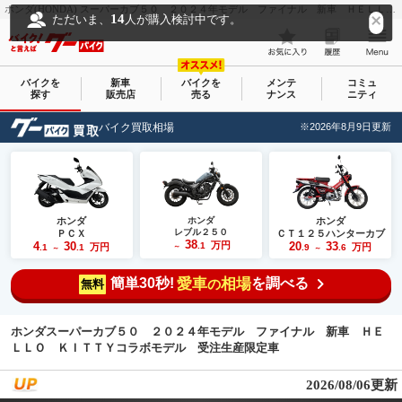
ホンダ(HONDA) スーパーカブ５０ ２０２４年モデル ファイナル 新車 ＨＥＬＬＯ ＫＩＴＴＹコラボモデル 受注生産限定車｜エナジーモータースタイル｜新車・中古バイクなら【グーバイク(GooBike)】
14
ただいま、
人が購入検討中です。
バイクを
新車
バイクを
メンテ
コミュ
探す
販売店
売る
ナンス
ニティ
バイク買取相場
※2026年8月9日更新
ホンダ
ホンダ
ホンダ
レブル２５０
ＰＣＸ
ＣＴ１２５ハンターカブ
38
4
30
万円
20
33
.1
万円
万円
.1
.1
～
.9
.6
～
～
簡単30秒!
愛車
相場
を調べる
の
無料
ホンダスーパーカブ５０ ２０２４年モデル ファイナル 新車 ＨＥ
ＬＬＯ ＫＩＴＴＹコラボモデル 受注生産限定車
2026/08/06更新