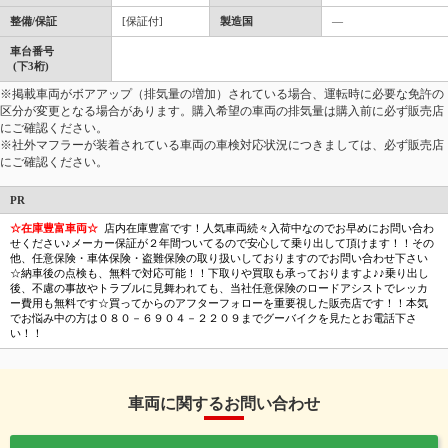
整備/保証
[保証付]
製造国
―
車台番号
(下3桁)
※掲載車両がボアアップ（排気量の増加）されている場合、運転時に必要な免許の
区分が変更となる場合があります。購入希望の車両の排気量は購入前に必ず販売店
にご確認ください。
※社外マフラーが装着されている車両の車検対応状況につきましては、必ず販売店
にご確認ください。
PR
☆在庫豊富車両☆
店内在庫豊富です！人気車両続々入荷中なのでお早めにお問い合わ
せください♪メーカー保証が２年間ついてるので安心して乗り出して頂けます！！その
他、任意保険・車体保険・盗難保険の取り扱いしておりますのでお問い合わせ下さい
☆納車後の点検も、無料で対応可能！！下取りや買取も承っておりますよ♪♪乗り出し
後、不慮の事故やトラブルに見舞われても、当社任意保険のロードアシストでレッカ
ー費用も無料です☆買ってからのアフターフォローを重要視した販売店です！！本気
でお悩み中の方は０８０－６９０４－２２０９までグーバイクを見たとお電話下さ
い！！
車両に関するお問い合わせ