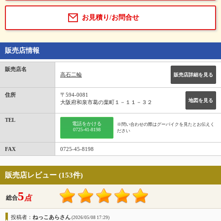
お見積り/お問合せ
販売店情報
販売店名
高石二輪
販売店詳細を見る
住所
〒594-0081
地図を見る
大阪府和泉市葛の葉町１－１１－３２
TEL
電話をかける
※問い合わせの際はグーバイクを見たとお伝えく
0725-41-8198
ださい
FAX
0725-45-8198
販売店レビュー (153件)
5
点
総合
投稿者：
ねっこあらさん
(2026/05/08 17:29)