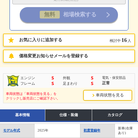
16
お気に入りに追加する
検討中
人
価格変更お知らせメールを登録する
S
S
エンジン
外観
電気・保安部品
S
S
正常
フレーム
足まわり
車両状態は「車両状態を見る」を
車両状態を見る
クリックし販売店にご確認下さい。
基本情報
仕様・装備
カタログ
新車(在庫
モデル年式
2025年
初度登録年
あり)