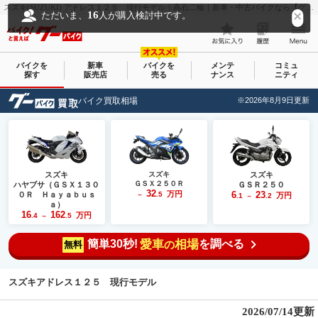
スズキ(SUZUKI) アドレス１２５ 現行モデル｜高石二輪｜新車・中古バイクなら【グーバイク(GooBike)】
16
ただいま、
人が購入検討中です。
バイクを
新車
バイクを
メンテ
コミュ
探す
販売店
売る
ナンス
ニティ
バイク買取相場
※2026年8月9日更新
スズキ
スズキ
スズキ
ＧＳＸ２５０Ｒ
ハヤブサ（ＧＳＸ１３０
ＧＳＲ２５０
32
万円
6
23
０Ｒ Ｈａｙａｂｕｓ
.5
万円
～
.1
.2
～
ａ）
16
162
万円
.4
.5
～
簡単30秒!
愛車
相場
を調べる
の
無料
スズキアドレス１２５ 現行モデル
2026/07/14更新