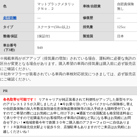
マットブラックメタリッ
自賠責保険
色
車検/自賠責
クＮｏ．２
無し
走行距離
―
修復歴
―
タイプ
スクーター(50cc以上)
排気量
125cc
整備/保証
[保証付]
製造国
日本
車台番号
949
(下3桁)
※掲載車両がボアアップ（排気量の増加）されている場合、運転時に必要な免許の
区分が変更となる場合があります。購入希望の車両の排気量は購入前に必ず販売店
にご確認ください。
※社外マフラーが装着されている車両の車検対応状況につきましては、必ず販売店
にご確認ください。
PR
各色取寄せ可能です！
リアキャリアが純正装着されて利便性がアップした新型モデル
のアドレス１２５が入荷しましたよ！■今お乗り頂いているバイクからの保険移し替え
や自賠責保険の加入年数追加別途任意保険盗難保険等の加入手続きも随時受付ていま
すのでご希望の際にはお気軽にお申し付け下さい■通販での全国配送も格安陸送料金に
て承り中ですので近隣遠方のお客様問わず車両の詳細など気になる事はお気軽にお問
合せ下さい！■地域密着今年で創業３０年ご購入後のアフターフォローに自信ありま
す！ＪＲ阪和線北信太駅より徒歩５分、店舗駐車もありますのでご来店はお気軽にお
越しくださいね！