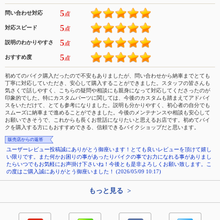
5
問い合わせ対応
点
5
対応スピード
点
5
説明のわかりやすさ
点
5
おすすめ度
点
初めてのバイク購入だったので不安もありましたが、問い合わせから納車までとても
丁寧に対応していただき、安心して購入することができました。スタッフの皆さんも
気さくで話しやすく、こちらの疑問や相談にも親身になって対応してくださったのが
印象的でした。特にカスタムパーツに関しては、今後のカスタムも踏まえてアドバイ
スをいただけて、とても参考になりました。説明も分かりやすく、初心者の自分でも
スムーズに納車まで進めることができました。今後のメンテナンスや相談も安心して
お願いできそうで、これからも長くお世話になりたいと思えるお店です。初めてバイ
クを購入する方にもおすすめできる、信頼できるバイクショップだと思います。
販売店からの返答
ユーザーレビュー投稿誠にありがとう御座います！とても良いレビューを頂けて嬉し
い限りです。また何かお困りの事があったりバイクの事でお力になれる事がありまし
たらいつでもお気軽にお声掛け下さいね！今後とも是非よろしくお願い致します。こ
の度はご購入誠にありがとう御座いました！ (2026/05/09 10:17)
もっと見る >