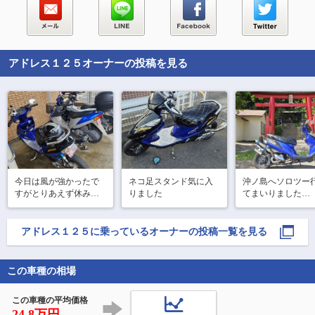
アドレス１２５
オーナーの投稿を見る
今日は風が強かったで
ネコ足スタンド気に入
沖ノ島へソロツー
すがとりあえず休みで
りました
てまいりました

天気もよかったのでパ
帰りに日枝神社と
ーツを取り付けました

かの隧道に行って
アドレス１２５
に乗っているオーナーの投稿一覧を見る
まず画像1ですがこれは
ました

たまたま駐輪場にバイ
めっちゃ疲れたし
クを停めたら私が貰っ
の日焼けがヤバい
この車種の相場
て来た時の状態に近い
アドレスが停まってた
ので一緒にパシ
この車種の平均価格
24.8万円