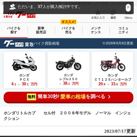
ホンダ(HONDA) リトルカブ セル付 ２００８年モデル ノーマル インジェクション｜クレイジーモーターワークスムカイ｜新車・中古バイクなら【グーバイク(GooBike)】
37
ただいま、
人が購入検討中です。
バイクを
新車
バイクを
メンテ
コミュ
探す
販売店
売る
ナンス
ニティ
バイク買取相場
※2026年8月8日更新
ホンダ
ホンダ
ホンダ
レブル２５０
ＰＣＸ
ＣＴ１２５ハンターカブ
38
4
30
万円
20
33
.1
万円
万円
.1
.1
～
.9
.6
～
～
簡単30秒!
愛車
相場
を調べる
の
無料
ホンダリトルカブ セル付 ２００８年モデル ノーマル インジェ
クション
2023/07/17更新