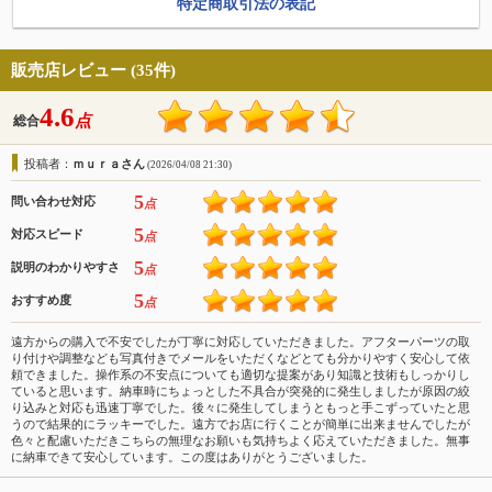
特定商取引法の表記
販売店レビュー (35件)
4.6
点
総合
投稿者：
ｍｕｒａさん
(2026/04/08 21:30)
5
問い合わせ対応
点
5
対応スピード
点
5
説明のわかりやすさ
点
5
おすすめ度
点
遠方からの購入で不安でしたが丁寧に対応していただきました。アフターパーツの取
り付けや調整なども写真付きでメールをいただくなどとても分かりやすく安心して依
頼できました。操作系の不安点についても適切な提案があり知識と技術もしっかりし
ていると思います。納車時にちょっとした不具合が突発的に発生しましたが原因の絞
り込みと対応も迅速丁寧でした。後々に発生してしまうともっと手こずっていたと思
うので結果的にラッキーでした。遠方でお店に行くことが簡単に出来ませんでしたが
色々と配慮いただきこちらの無理なお願いも気持ちよく応えていただきました。無事
に納車できて安心しています。この度はありがとうございました。