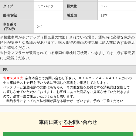
タイプ
ミニバイク
排気量
50cc
整備/保証
製造国
日本
車台番号
240
(下3桁)
※掲載車両がボアアップ（排気量の増加）されている場合、運転時に必要な免許の
区分が変更となる場合があります。購入希望の車両の排気量は購入前に必ず販売店
にご確認ください。
※社外マフラーが装着されている車両の車検対応状況につきましては、必ず販売店
にご確認ください。
PR
☆オススメ☆
奈良本店までお問い合わせ下さい。０７４２－２４－４４１１ムカイの
中古車はテスト走行を行い入念に整備した車両をご用意しております。
バッテリーと油脂液類の交換はもちろん、その他交換を必要とする消耗品は交換して
お渡しさせていただいております。お客様にあった商品をご提案させていただきます
ので、是非一度ご来店いただけたらと思います。
ご契約条件によってお支払総額が異なる場合がございます。予めご了承ください。
車両に関するお問い合わせ