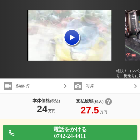
軽快！コンパ
り、街乗りに
動画1件
写真
本体価格
支払総額
(税込)
(税込)
24
27.5
万円
万円
電話をかける
0742-24-4411