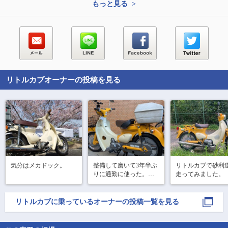
もっと見る >
リトルカブ
オーナーの投稿を見る
気分はメカドック。
整備して磨いて3年半ぶ
リトルカブで砂利
りに通勤に使った。小
走ってみました。
気味良く走る気持ち良
し。
リトルカブ
に乗っているオーナーの投稿一覧を見る