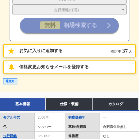
走行距離(任意)
37
お気に入りに追加する
検討中
人
価格変更お知らせメールを登録する
通販可
基本情報
仕様・装備
カタログ
モデル年式
2008年
初度登録年
―
色
シルバー
車検/自賠責
自賠責保険無し
走行距離
3891Km
修復歴
なし